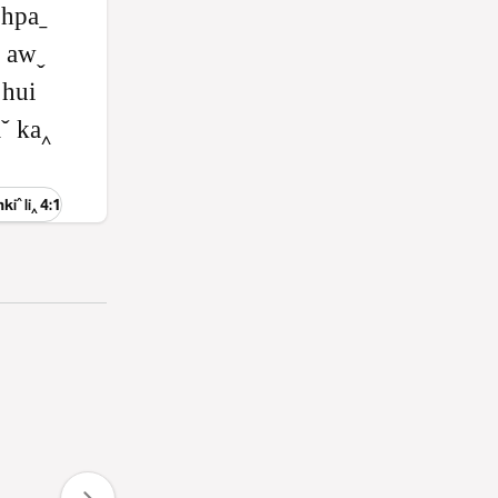
 hpaˍ
e awˬ
 hui
aˇ ka‸
iˆ li‸ 4:1