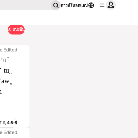
ดาวน์โหลดแอป
แบ่งปัน
e Edited
gʼuˇ
ˇ tuˬ
kʼaw‸
h
 li‸ 4:5-6
e Edited