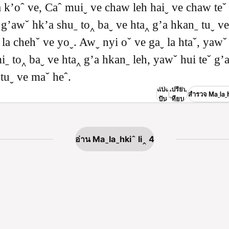
 kʼoˆ ve, Caˆ muiˬ ve chaw leh haiˬ ve chaw teˇ
i gʼawˇ hkʼa shuˍ to‸ baˬ ve hta‸ gʼa hkanˍ tuˬ v
 la chehˇ ve yoˬ. Awˬ nyi oˇ ve gaˬ la htaˇ, yawˇ
miˍ to‸ baˬ ve hta‸ gʼa hkanˍ leh, yawˇ hui teˇ gʼ
 tuˬ ve maˇ heˆ.
แบ่ง
เปรียบ
สำรวจ Maˍlaˍhk
ปัน
เทียบ
อ่าน Maˍlaˍhkiˆ li‸ 4