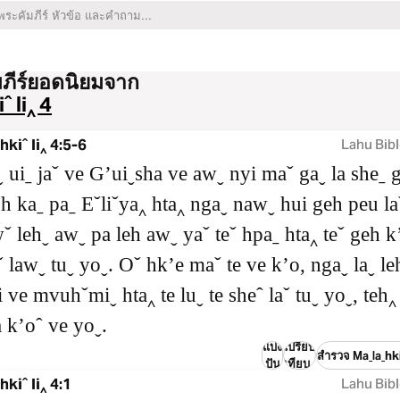
มภีร์ยอดนิยมจาก
ˆ li‸ 4
hkiˆ li‸ 4:5-6
Lahu Bibl
 uiˍ jaˇ ve Gʼuiˬsha ve awˬ nyi maˇ gaˬ la sheˍ 
uh kaˍ paˍ Eˇliˇya‸ hta‸ ngaˬ nawˬ hui geh peu la
ˇ lehˬ awˬ pa leh awˬ yaˇ teˇ hpaˍ hta‸ teˇ geh 
ˇ lawˬ tuˬ yoˬ. Oˇ hkʼe maˇ te ve kʼo, ngaˬ laˬ le
 ve mvuhˇmiˬ hta‸ te luˬ te sheˆ laˇ tuˬ yoˬ, teh‸
 kʼoˆ ve yoˬ.
แบ่ง
เปรียบ
สำรวจ Maˍlaˍhkiˆ
ปัน
เทียบ
kiˆ li‸ 4:1
Lahu Bibl