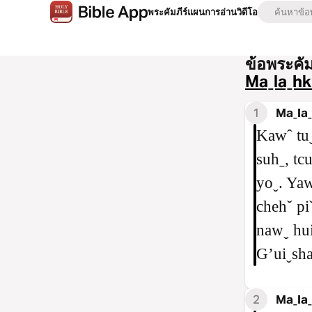
พระคัมภีร์
แผนการอ่าน
วิดีโอ
ข้อพระคั
Maˍlaˍhki
1
Maˍlaˍ
Kawˆ tuˬ
suhˍ, tc
yoˬ. Yaw
chehˇ pi
nawˬ hui
Gʼuiˬsha
2
Maˍlaˍh