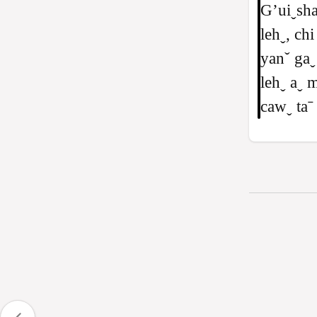
Gʼuiˬsha
lehˬ, ch
yanˇ gaˬ
lehˬ aˬ 
cawˬ taˉ