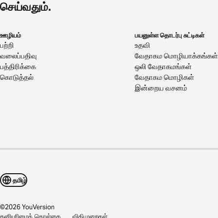
செய்வதும்.
ஊழியம்
பயனுள்ள தொடர்பு சுட்டிகள்
பற்றி
உதவி
வலைப்பதிவு
வேதாகம மொழியாக்கங்கள்
பத்திரிக்கை
ஒலி வேதாகமங்கள்
கொடுத்தல்
வேதாகம மொழிகள்
இன்றைய வசனம்
தமிழ்
©
2026
YouVersion
தனியுரிமைக் கொள்கை
விதிமுறைகள்