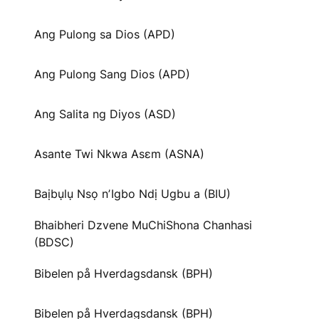
Ang Pulong sa Dios (APD)
Ang Pulong Sang Dios (APD)
Ang Salita ng Diyos (ASD)
Asante Twi Nkwa Asɛm (ASNA)
Baịbụlụ Nsọ nʼIgbo Ndị Ugbu a (BIU)
Bhaibheri Dzvene MuChiShona Chanhasi
(BDSC)
Bibelen på Hverdagsdansk (BPH)
Bibelen på Hverdagsdansk (BPH)