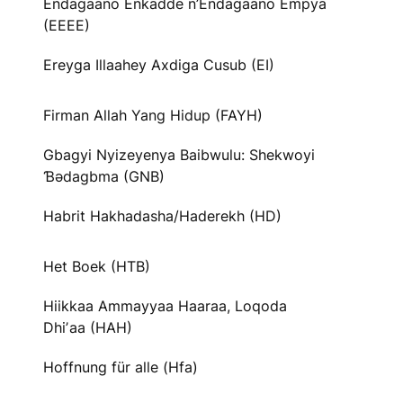
Endagaano Enkadde n’Endagaano Empya
(EEEE)
Ereyga Illaahey Axdiga Cusub (EI)
Firman Allah Yang Hidup (FAYH)
Gbagyi Nyizeyenya Baibwulu: Shekwoyi
Ɓədagbma (GNB)
Habrit Hakhadasha/Haderekh (HD)
Het Boek (HTB)
Hiikkaa Ammayyaa Haaraa, Loqoda
Dhiʼaa (HAH)
Hoffnung für alle (Hfa)