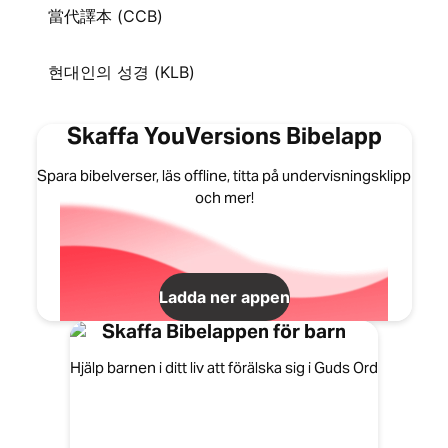
當代譯本 (CCB)
현대인의 성경 (KLB)
Skaffa YouVersions Bibelapp
Spara bibelverser, läs offline, titta på undervisningsklipp
och mer!
Ladda ner appen
Skaffa Bibelappen för barn
Hjälp barnen i ditt liv att förälska sig i Guds Ord