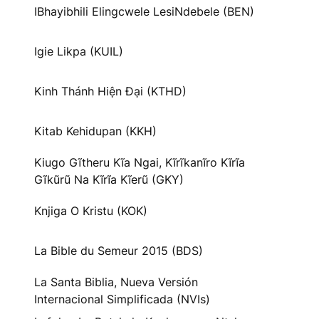
IBhayibhili Elingcwele LesiNdebele (BEN)
Igie Likpa (KUIL)
Kinh Thánh Hiện Đại (KTHD)
Kitab Kehidupan (KKH)
Kiugo Gĩtheru Kĩa Ngai, Kĩrĩkanĩro Kĩrĩa
Gĩkũrũ Na Kĩrĩa Kĩerũ (GKY)
Knjiga O Kristu (KOK)
La Bible du Semeur 2015 (BDS)
La Santa Biblia, Nueva Versión
Internacional Simplificada (NVIs)