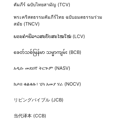
คัมภีร์ ฉบับไทยสามัญ (TCV)
พระคริสตธรรมคัมภีร์ไทย ฉบับอมตธรรมร่วม
สมัย (TNCV)
ພຣະຄຳພີລາວສະບັບສະໄໝໃໝ່ (LCV)
ခေတ်သစ်​မြန်မာ သမ္မာကျမ်း (BCB)
አዲሱ መደበኛ ትርጒም (NASV)
ክታበ ቁልቁሉ፣ ሂካ አመያ ሃራ (NOCV)
リビングバイブル (JCB)
当代译本 (CCB)