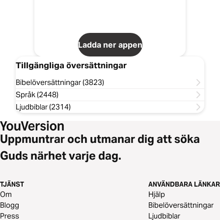
Ladda ner appen
Tillgängliga översättningar
Bibelöversättningar (3823)
Språk (2448)
Ljudbiblar (2314)
Uppmuntrar och utmanar dig att söka
Guds närhet varje dag.
TJÄNST
ANVÄNDBARA LÄNKAR
Om
Hjälp
Blogg
Bibelöversättningar
Press
Ljudbiblar