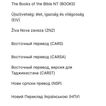
The Books of the Bible NT (BOOKS)
Újszövetség: élet, igazság és világosság
(EIV)
Živa Nova zaveza (ZNZ)
Восточный перевод (CARS)
Восточный перевод (CARSA)
Восточный перевод, версия для
Таджикистана (CARST)
Нови српски превод (NSP)
Новий Переклад Українською (НПУ)