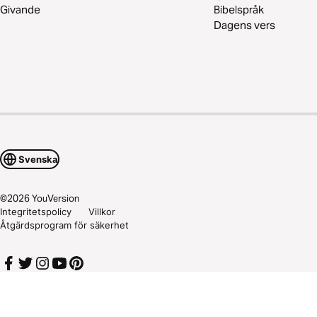
Givande
Bibelspråk
Dagens vers
Svenska
©
2026
YouVersion
Integritetspolicy
Villkor
Åtgärdsprogram för säkerhet