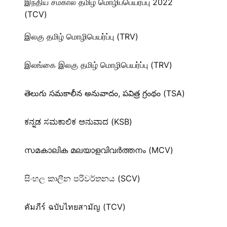
இந்திய சமகால தமிழ் மொழிப்பெயர்ப்பு 2022
(TCV)
இலகு தமிழ் மொழிபெயர்ப்பு (TRV)
இலங்கை இலகு தமிழ் மொழிபெயர்ப்பு (TRV)
తెలుగు సమకాలీన అనువాదం, పవిత్ర గ్రంథం (TSA)
ಕನ್ನಡ ಸಮಕಾಲಿಕ ಅನುವಾದ (KSB)
സമകാലിക മലയാളവിവർത്തനം (MCV)
සිංහල කාලීන පරිවර්තනය (SCV)
คัมภีร์ ฉบับไทยสามัญ (TCV)