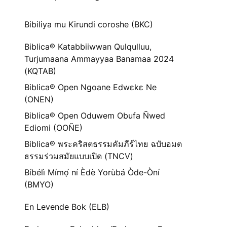
Bibiliya mu Kirundi coroshe (BKC)
Biblica® Katabbiiwwan Qulqulluu,
Turjumaana Ammayyaa Banamaa 2024
(KQTAB)
Biblica® Open Ngoane Edwɛkɛ Ne
(ONEN)
Biblica® Open Oduwem Obufa Ñwed
Ediomi (OOÑE)
Biblica® พระคริสตธรรมคัมภีร์ไทย ฉบับอมต
ธรรมร่วมสมัยแบบเปิด (TNCV)
Bíbélì Mímọ́ ní Èdè Yorùbá Òde-Òní
(BMYO)
En Levende Bok (ELB)