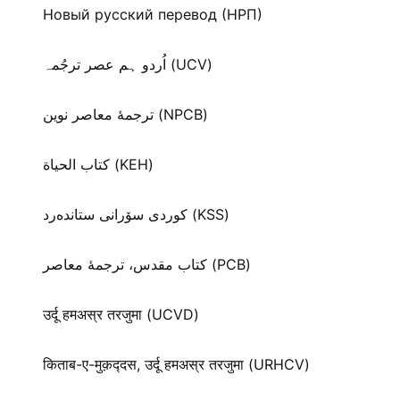
Новый русский перевод (НРП)
اُردو ہم عصر ترجُمہ (UCV)
ترجمۀ معاصر نوین (NPCB)
كتاب الحياة (KEH)
كوردی سۆرانی ستانده‌رد (KSS)
کتاب مقدس، ترجمۀ معاصر (PCB)
उर्दू हमअस्र तरजुमा (UCVD)
किताब-ए-मुक़द्‍दस, उर्दू हमअस्र तरजुमा (URHCV)