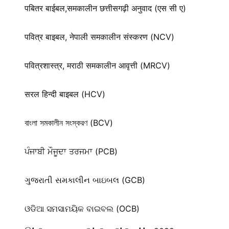
पबितर बाईबल,समकालीन छत्तीसगढ़ी अनुवाद (एस सी ए)
पवित्र बाइबल, नेपाली समकालीन संस्करण (NCV)
पवित्रशास्त्र, मराठी समकालीन आवृत्ती (MRCV)
सरल हिन्दी बाइबल (HCV)
বাংলা সমকালীন সংস্করণ (BCV)
ਪੰਜਾਬੀ ਮੌਜੂਦਾ ਤਰਜਮਾ (PCB)
ગુજરાતી સમકાલીન બાઇબલ (GCB)
ଓଡିଆ ସମସାମୟିକ ବାଇବଲ (OCB)