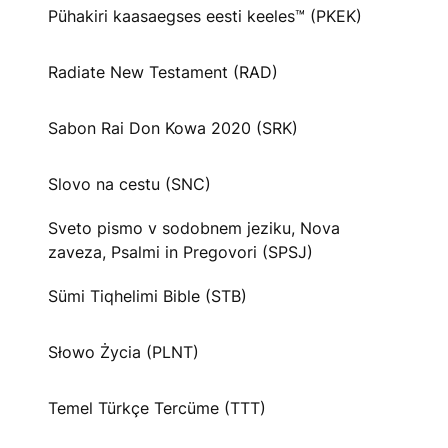
Pühakiri kaasaegses eesti keeles™ (PKEK)
Radiate New Testament (RAD)
Sabon Rai Don Kowa 2020 (SRK)
Slovo na cestu (SNC)
Sveto pismo v sodobnem jeziku, Nova
zaveza, Psalmi in Pregovori (SPSJ)
Sümi Tiqhelimi Bible (STB)
Słowo Życia (PLNT)
Temel Türkçe Tercüme (TTT)