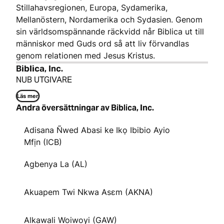
Stillahavsregionen, Europa, Sydamerika,
Mellanöstern, Nordamerika och Sydasien. Genom
sin världsomspännande räckvidd når Biblica ut till
människor med Guds ord så att liv förvandlas
genom relationen med Jesus Kristus.
Biblica, Inc.
NUB UTGIVARE
Läs mer
Andra översättningar av Biblica, Inc.
Adisana Ñwed Abasi ke Ikọ Ibibio Ayio
Mfịn (ICB)
Agbenya La (AL)
Akuapem Twi Nkwa Asɛm (AKNA)
Alkawali Woiwoyi (GAW)