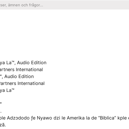
ya La™, Audio Edition
rtners International
, Audio Edition
artners International
nya La™
™
.
ple Adzɔdodo ƒe Nyawo dzi le Amerika la de “Biblica” kple 
zã.