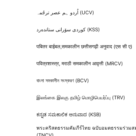
اُردو ہم عصر ترجُمہ (UCV)
كوردی سۆرانی ستانده‌رد (KSS)
पबितर बाईबल,समकालीन छत्तीसगढ़ी अनुवाद (एस सी ए)
पवित्रशास्त्र, मराठी समकालीन आवृत्ती (MRCV)
বাংলা সমকালীন সংস্করণ (BCV)
இலங்கை இலகு தமிழ் மொழிபெயர்ப்பு (TRV)
ಕನ್ನಡ ಸಮಕಾಲಿಕ ಅನುವಾದ (KSB)
พระคริสตธรรมคัมภีร์ไทย ฉบับอมตธรรมร่วมสม
(TNCV)