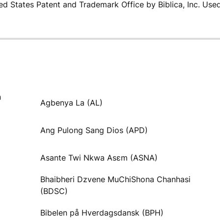
ited States Patent and Trademark Office by Biblica, Inc. Use
n
Agbenya La (AL)
Ang Pulong Sang Dios (APD)
Asante Twi Nkwa Asɛm (ASNA)
Bhaibheri Dzvene MuChiShona Chanhasi
(BDSC)
Bibelen på Hverdagsdansk (BPH)