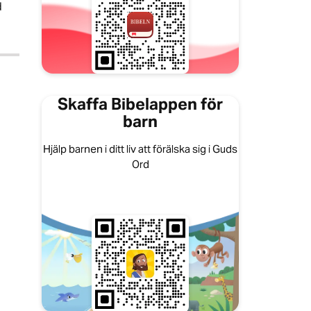
d
Skaffa Bibelappen för
barn
Hjälp barnen i ditt liv att förälska sig i Guds
Ord