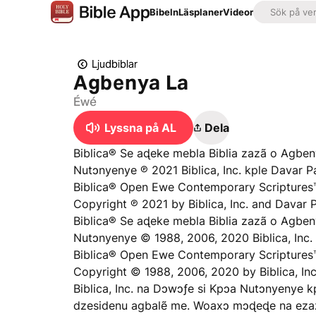
Bibeln
Läsplaner
Videor
Ljudbiblar
Agbenya La
Éwé
Lyssna på AL
Dela
Biblica® Se aɖeke mebla Biblia zazã o Agben
Nutɔnyenye ℗ 2021 Biblica, Inc. kple Davar Pa
Biblica® Open Ewe Contemporary Scriptures™
Copyright ℗ 2021 by Biblica, Inc. and Davar P
Biblica® Se aɖeke mebla Biblia zazã o Agbe
Nutɔnyenye © 1988, 2006, 2020 Biblica, Inc.
Biblica® Open Ewe Contemporary Scriptures
Copyright © 1988, 2006, 2020 by Biblica, Inc
Biblica, Inc. na Dɔwɔƒe si Kpɔa Nutɔnyenye k
dzesidenu agbalẽ me. Woaxɔ mɔɖeɖe na eza