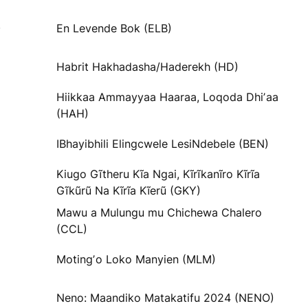
)
En Levende Bok (ELB)
Habrit Hakhadasha/Haderekh (HD)
Hiikkaa Ammayyaa Haaraa, Loqoda Dhiʼaa
(HAH)
IBhayibhili Elingcwele LesiNdebele (BEN)
Kiugo Gĩtheru Kĩa Ngai, Kĩrĩkanĩro Kĩrĩa
Gĩkũrũ Na Kĩrĩa Kĩerũ (GKY)
Mawu a Mulungu mu Chichewa Chalero
(CCL)
Motingʼo Loko Manyien (MLM)
Neno: Maandiko Matakatifu 2024 (NENO)