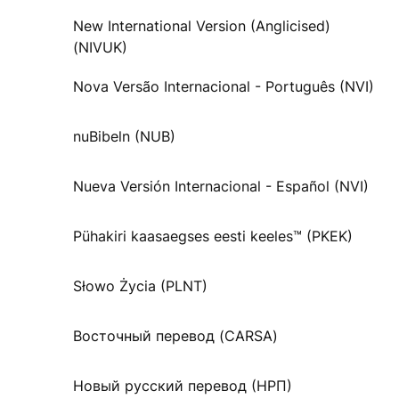
New International Version (Anglicised)
(NIVUK)
Nova Versão Internacional - Português (NVI)
nuBibeln (NUB)
Nueva Versión Internacional - Español (NVI)
Pühakiri kaasaegses eesti keeles™ (PKEK)
Słowo Życia (PLNT)
Восточный перевод (CARSA)
Новый русский перевод (НРП)