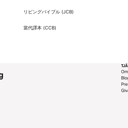
リビングバイブル (JCB)
當代譯本 (CCB)
TJ
O
g
Blo
Pre
Gi