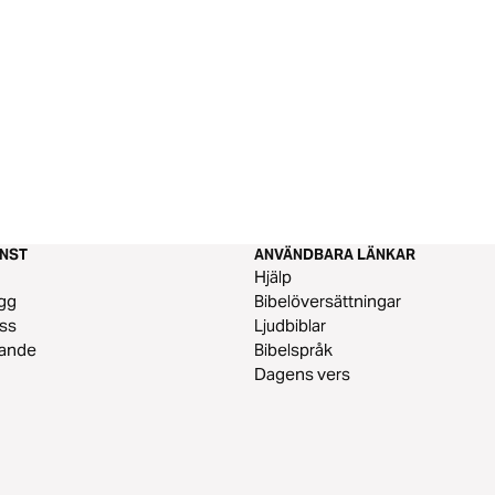
ÄNST
ANVÄNDBARA LÄNKAR
m
Hjälp
gg
Bibelöversättningar
ss
Ljudbiblar
vande
Bibelspråk
Dagens vers