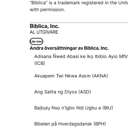
“Biblica” is a trademark registered in the Un
with permission.
Biblica, Inc.
AL UTGIVARE
Läs mer
Andra översättningar av Biblica, Inc.
Adisana Ñwed Abasi ke Ikọ Ibibio Ayio Mfị
(ICB)
Akuapem Twi Nkwa Asɛm (AKNA)
Ang Salita ng Diyos (ASD)
Baịbụlụ Nsọ nʼIgbo Ndị Ugbu a (BIU)
Bibelen på Hverdagsdansk (BPH)