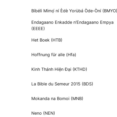
Bíbélì Mímọ́ ní Èdè Yorùbá Òde-Òní (BMYO
Endagaano Enkadde n’Endagaano Empya
(EEEE)
Het Boek (HTB)
Hoffnung für alle (Hfa)
Kinh Thánh Hiện Đại (KTHD)
La Bible du Semeur 2015 (BDS)
Mokanda na Bomoi (MNB)
Neno (NEN)