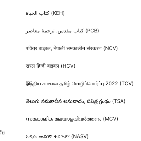
كتاب الحياة (KEH)
کتاب مقدس، ترجمۀ معاصر (PCB)
पवित्र बाइबल, नेपाली समकालीन संस्करण (NCV)
सरल हिन्दी बाइबल (HCV)
இந்திய சமகால தமிழ் மொழிப்பெயர்ப்பு 2022 (TCV)
తెలుగు సమకాలీన అనువాదం, పవిత్ర గ్రంథం (TSA)
സമകാലിക മലയാളവിവർത്തനം (MCV)
ัย
አዲሱ መደበኛ ትርጒም (NASV)