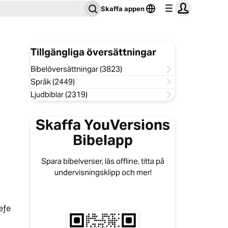
Skaffa appen
Tillgängliga översättningar
Bibelöversättningar (3823)
Språk (2449)
Ljudbiblar (2319)
Skaffa YouVersions
Bibelapp
Spara bibelverser, läs offline, titta på
undervisningsklipp och mer!
eƒe