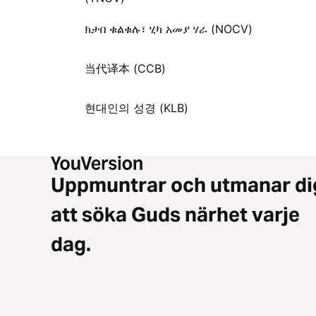
ክታበ ቁልቁሉ፣ ሂካ አመያ ሃራ (NOCV)
当代译本 (CCB)
현대인의 성경 (KLB)
Uppmuntrar och utmanar di
att söka Guds närhet varje
dag.