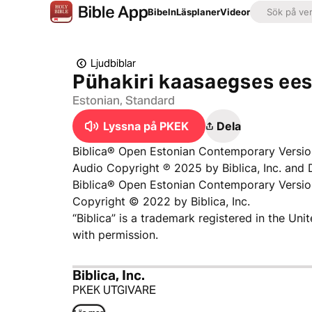
Bibeln
Läsplaner
Videor
Ljudbiblar
Pühakiri kaasaegses ees
Estonian, Standard
Lyssna på PKEK
Dela
Biblica® Open Estonian Contemporary Versio
Audio Copyright ℗ 2025 by Biblica, Inc. and 
Biblica® Open Estonian Contemporary Versi
Copyright © 2022 by Biblica, Inc.
“Biblica” is a trademark registered in the Un
with permission.
Biblica, Inc.
PKEK UTGIVARE