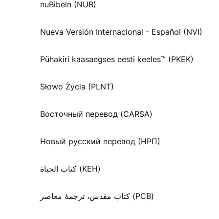
nuBibeln (NUB)
Nueva Versión Internacional - Español (NVI)
Pühakiri kaasaegses eesti keeles™ (PKEK)
Słowo Życia (PLNT)
Восточный перевод (CARSA)
Новый русский перевод (НРП)
كتاب الحياة (KEH)
کتاب مقدس، ترجمۀ معاصر (PCB)