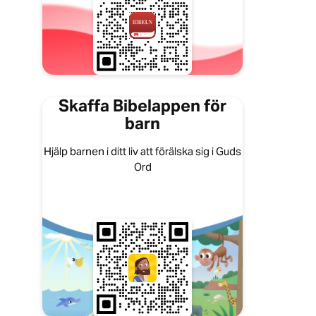
Skaffa Bibelappen för
barn
Hjälp barnen i ditt liv att förälska sig i Guds
Ord