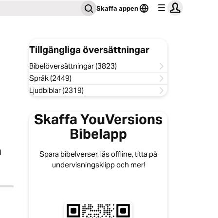
Skaffa appen
Tillgängliga översättningar
Bibelöversättningar (3823)
Språk (2449)
Ljudbiblar (2319)
Skaffa YouVersions
Bibelapp
d
Spara bibelverser, läs offline, titta på
undervisningsklipp och mer!