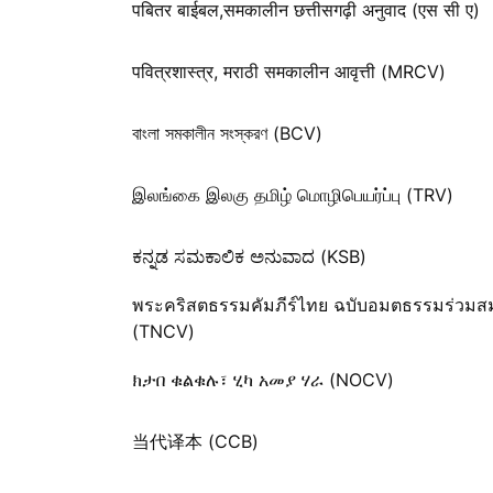
पबितर बाईबल,समकालीन छत्तीसगढ़ी अनुवाद (एस सी ए)
पवित्रशास्त्र, मराठी समकालीन आवृत्ती (MRCV)
বাংলা সমকালীন সংস্করণ (BCV)
இலங்கை இலகு தமிழ் மொழிபெயர்ப்பு (TRV)
ಕನ್ನಡ ಸಮಕಾಲಿಕ ಅನುವಾದ (KSB)
พระคริสตธรรมคัมภีร์ไทย ฉบับอมตธรรมร่วมสม
(TNCV)
ክታበ ቁልቁሉ፣ ሂካ አመያ ሃራ (NOCV)
当代译本 (CCB)