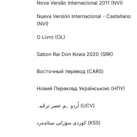
Nova Versão Internacional 2011 (NVI)
Nueva Versión Internacional - Castellano
(NVI)
O Livro (OL)
Sabon Rai Don Kowa 2020 (SRK)
Восточный перевод (CARS)
Новий Переклад Українською (НПУ)
اُردو ہم عصر ترجُمہ (UCV)
كوردی سۆرانی ستانده‌رد (KSS)