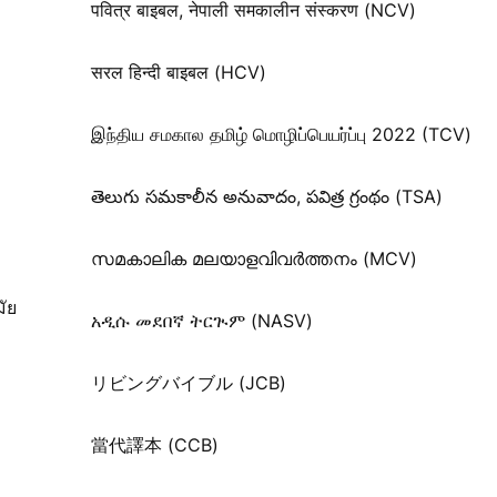
पवित्र बाइबल, नेपाली समकालीन संस्करण (NCV)
सरल हिन्दी बाइबल (HCV)
இந்திய சமகால தமிழ் மொழிப்பெயர்ப்பு 2022 (TCV)
తెలుగు సమకాలీన అనువాదం, పవిత్ర గ్రంథం (TSA)
സമകാലിക മലയാളവിവർത്തനം (MCV)
ัย
አዲሱ መደበኛ ትርጒም (NASV)
リビングバイブル (JCB)
當代譯本 (CCB)