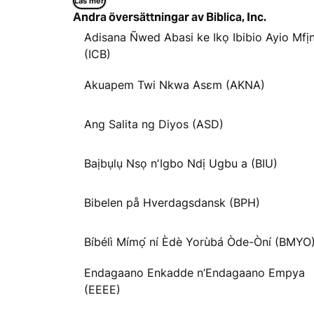
Läs mer
Andra översättningar av Biblica, Inc.
Adisana Ñwed Abasi ke Ikọ Ibibio Ayio Mfị
(ICB)
Akuapem Twi Nkwa Asɛm (AKNA)
Ang Salita ng Diyos (ASD)
Baịbụlụ Nsọ nʼIgbo Ndị Ugbu a (BIU)
Bibelen på Hverdagsdansk (BPH)
Bíbélì Mímọ́ ní Èdè Yorùbá Òde-Òní (BMYO
Endagaano Enkadde n’Endagaano Empya
(EEEE)