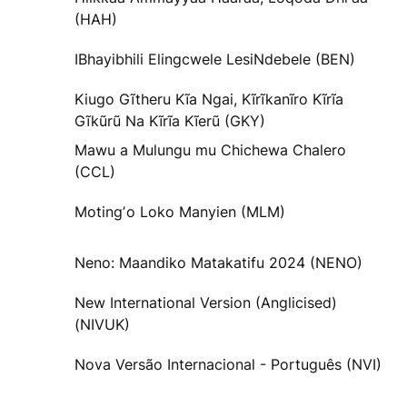
(HAH)
IBhayibhili Elingcwele LesiNdebele (BEN)
Kiugo Gĩtheru Kĩa Ngai, Kĩrĩkanĩro Kĩrĩa
Gĩkũrũ Na Kĩrĩa Kĩerũ (GKY)
Mawu a Mulungu mu Chichewa Chalero
(CCL)
Motingʼo Loko Manyien (MLM)
Neno: Maandiko Matakatifu 2024 (NENO)
New International Version (Anglicised)
(NIVUK)
Nova Versão Internacional - Português (NVI)