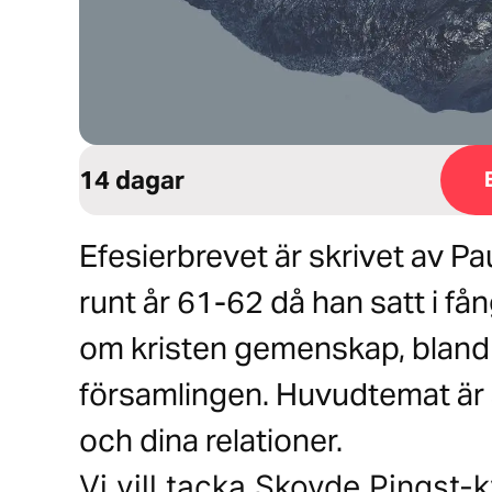
14 dagar
Efesierbrevet är skrivet av Pau
runt år 61-62 då han satt i f
om kristen gemenskap, bland 
församlingen. Huvudtemat är att
och dina relationer.
Vi vill tacka Skovde Pingst-ky