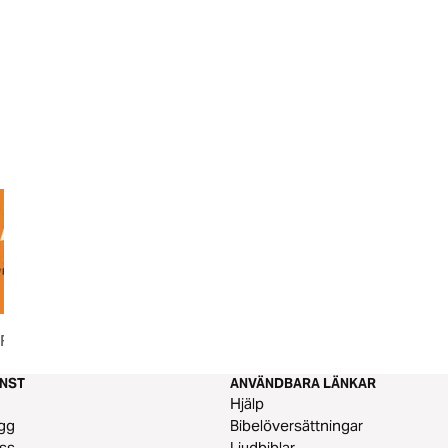
 Fyra
ÄNST
ANVÄNDBARA LÄNKAR
m
Hjälp
gg
Bibelöversättningar
ss
Ljudbiblar