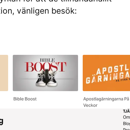
ion, vänligen besök:
Bible Boost
Apostlagärningarna På
Veckor
TJ
O
g
Blo
Pre