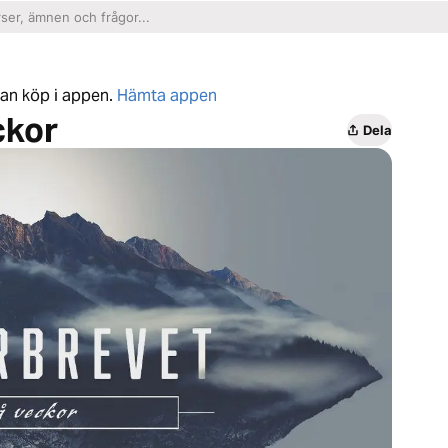
tan köp i appen.
Hämta appen
ckor
Dela