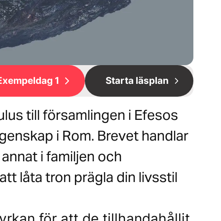
Exempeldag 1
Starta läsplan
lus till församlingen i Efesos
ångenskap i Rom. Brevet handlar
annat i familjen och
 låta tron prägla din livsstil
rkan för att de tillhandahållit