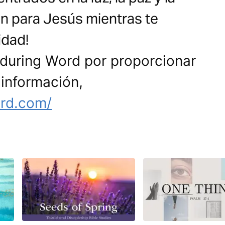
ón para Jesús mientras te
idad!
nduring Word por proporcionar
 información,
ord.com/