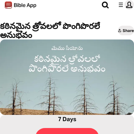
కఠినమైన త్రోవలలో పొంగిపొరలే
Share
అనుభవం
7 Days