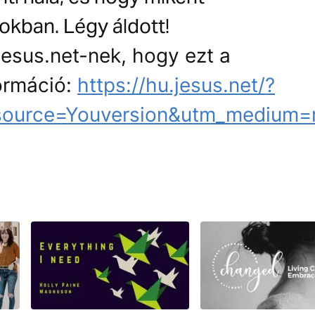
kban. Légy áldott!
esus.net-nek, hogy ezt a
formáció:
https://hu.jesus.net/?
urce=Youversion&utm_medium=r