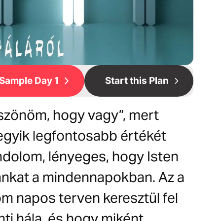
Sample Day 1
Start this Plan
öszönöm, hogy vagy”, mert
gyik legfontosabb értékét
ondolom, lényeges, hogy Isten
ánkat a mindennapokban. Az a
m napos terven keresztül fel
nti hála, és hogy miként