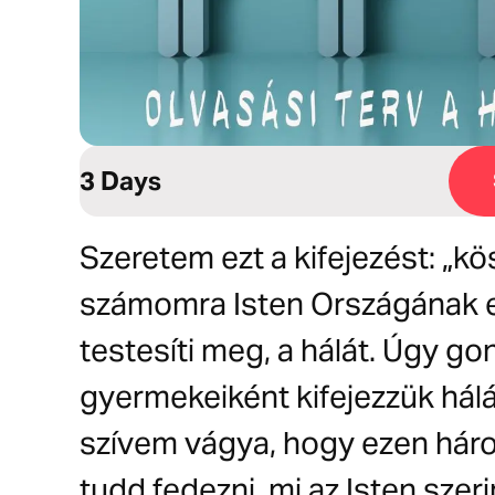
3 Days
Szeretem ezt a kifejezést: „k
számomra Isten Országának e
testesíti meg, a hálát. Úgy g
gyermekeiként kifejezzük hál
szívem vágya, hogy ezen háro
tudd fedezni, mi az Isten szeri