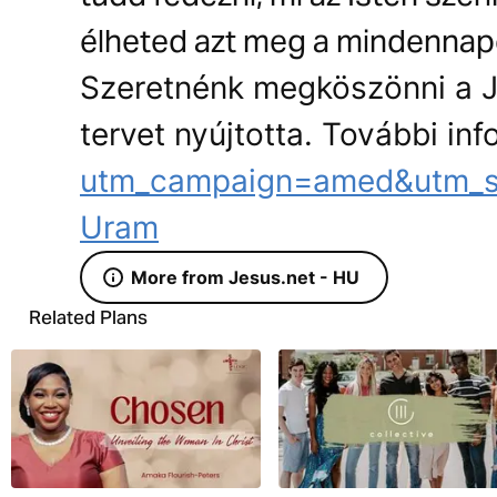
élheted azt meg a mindennapo
Szeretnénk megköszönni a J
tervet nyújtotta. További in
utm_campaign=amed&utm_so
Uram
More from Jesus.net - HU
Related Plans