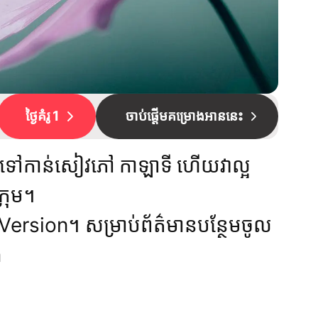
ថ្ងៃគំរូ 1
ចាប់​ផ្ដើមគម្រោងអាននេះ
កទៅកាន់សៀវភៅ កាឡាទី ហើយវាល្អ
្រុម។
rsion។ សម្រាប់ព័ត៌មានបន្ថែមចូល
m