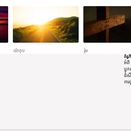
យ៉ាកុប
រ៉ូម
ព័ន្ធកិ
អំពី
ប្លុ
ដំណ
ការថ