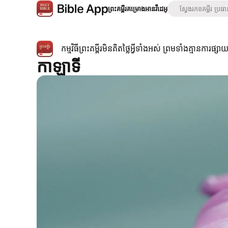
ព្រះគម្ពីរ
គម្រោងអាន
វីដេអូ
កម្មវិធីព្រះគម្ពីរមិនគិតថ្លៃអ្វីទាំងអស់ ព្រមទាំងគ្មានការផ្
កាឡាទី