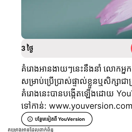
3 ថ្ងៃ
គំរោងអានងាយៗនេះនឹងនាំ លោកអ្ន
សម្រាប់ប្រើប្រាស់ផ្ទាល់ខ្លួនឬសិក្សាជាក
គំរោងនេះបានបង្កើតឡើងដោយ YouVe
ទៅកាន់: www.youversion.co
បន្ថែមទៀតពី YouVersion
គម្រោងអានដែលពាក់ព័ន្ធ