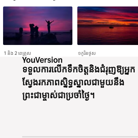
1 និង 2 ពេត្រុស
១​កូរិនថូស
ទទួលការលើកទឹកចិត្តនិងជំរុញឱ្យអ្នក
ស្វែងរកភាពស្និទ្ធស្នាលជាមួយនឹង
ព្រះជាម្ចាស់ជាប្រចាំថ្ងៃ។