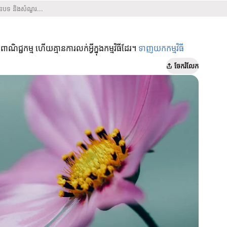
សាយពាណិជ្ជកម្ម ហើយគ្មានការលក់អ្វីក្នុងកម្មវិធីដែរ។
ទាញយកកម្មវិធី
ចែក​រំលែក