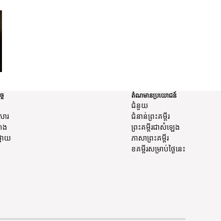
អេភេសូ
2 កូរិនថូស
ច្ច
តំណមានប្រយោជន៍
ជំនួយ
កសារ
ជំនាន់​ព្រះ​គម្ពីរ
ឹង
ព្រះគម្ពីរជាសំឡេង
្វាយ
ភាសា​ព្រះ​គម្ពីរ
ខគម្ពីរ​សម្រាប់​ថ្ងៃ​នេះ