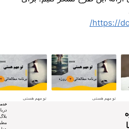
https://d
خدم
دربار
ه
بلاگ
مطب
هدایا