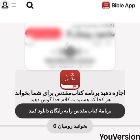
«کتاب‌مقدس» صوتی
بشنويد
رومیان 6
به اشتراک گذاشتن
1x
0:00
0:00
New Millenium Version
© Elam Ministries 2011
اجازه دهید برنامه کتاب‌مقدس برای شما بخواند
هر کجا که هستید به کلام خدا گوش دهید!
برنامهٔ کتاب‌مقدس را به رایگان دانلود کنید
بخوانید
رومیان 6