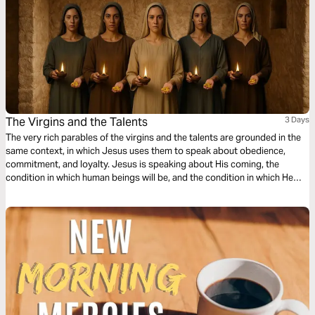
The Virgins and the Talents
3 Days
The very rich parables of the virgins and the talents are grounded in the
same context, in which Jesus uses them to speak about obedience,
commitment, and loyalty. Jesus is speaking about His coming, the
condition in which human beings will be, and the condition in which He
expects to find His disciples on earth when He returns. I want to invite
you to dive into what Jesus intended to say with the parable of the ten
virgins and, subsequently, with the parable of the talents, understanding
in depth their real application in our daily lives and in the church.