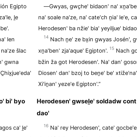
ción Egipto
―Gwyas, gwc̱he' bidaon' na' xṉa'ben
a'le, ḻe
na' soale na'ze, na' cate'ch ṉia' le'e, c
be'.
Herodesen' ba nžie' bia' yeyiljue' bidao
14
a' len
Nach ṉe' ze bx̱in gwyas Josén', g
15
 na'ze šlac
xṉa'ben' zja'aque' Egipton'.
Nach gos
an' gwna
bžin ža got Herodesen'. Na' dan' goso
C̱hix̱jue'eda'
Diosen' dan' bzoj to beṉe' be' xtiže'na' 
Xi'iṉan' yeze'e Egipton'.”
' bi' byo
Herodesen' gwseḻe' soldadw cont 
dao'
16
gos ca' ḻe'
Na' rey Herodesen', cate' gocbe'e