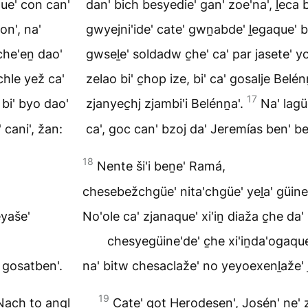
que' con can'
dan' bich besyedie' gan' zoe'na', ḻeca 
on', na'
gwyejni'ide' cate' gwṉabde' ḻegaque' ba
 che'eṉ dao'
gwseḻe' soldadw c̱he' ca' par jasete' y
'chle yež ca'
zelao bi' c̱hop ize, bi' ca' gosalje Belé
17
 bi' byo dao'
zjanyec̱hj zjambi'i Belénṉa'.
Na' lagü
 cani', žan:
ca', goc can' bzoj da' Jeremías ben' be'
18
Nente ši'i beṉe' Ramá,
chesebežchgüe' nita'chgüe' yeḻa' güine'
eyaše'
No'ole ca' zjanaque' xi'iṉ diaža c̱he da
chesyegüine'de' c̱he xi'iṉda'ogaque
 gosatben'.
na' bitw chesaclaže' no yeyoexenḻaže' 
19
 Nach to angl
Cate' got Herodesen', Josén' ṉe' 