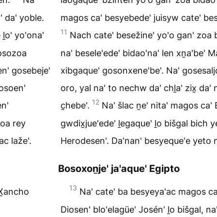
 da' yoble.
magos ca' besyebede' juisyw cate' bese
11
ḻo' yo'ona'
Nach cate' besežine' yo'o gan' zoa b
bosozoa
na' besele'ede' bidao'na' len xṉa'be' 
en' gosebeje'
xibgaque' gosonxene'be'. Na' gosesalj
gosoen'
oro, yal na' to nechw da' chḻa' zix̱ da' 
12
en'
c̱hebe'.
Na' šlac ṉe' nita' magos ca' 
zoa rey
gwdix̱jue'ede' ḻegaque' ḻo bišgal bich 
c laže'.
Herodesen'. Da'nan' besyeque'e yeto ne
Bosoxoṉje' ja'aque' Egipto
13
 X̱ancho
Na' cate' ba besyeya'ac magos ca'
Diosen' blo'elagüe' Josén' ḻo bišgal, na