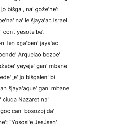
ḻo bišgal, na' gože'ne':
'na' na' ḻe šjaya'ac Israel.
' cont yesote'be'.
' len xṉa'ben' jaya'ac
 bende' Arquelao bezoe'
, bžebe' yeyeje' gan' mbane
de' ḻe' ḻo bišgalen' bi
 san šjaya'aque' gan' mbane
' ciuda Nazaret na'
' goc can' bosozoj da'
ne': “Yososi'e Jesúsen'