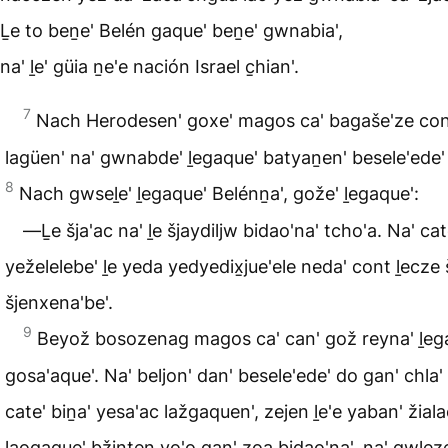
Ḻe to beṉe' Belén gaque' beṉe' gwnabia',
na' ḻe' güia ṉe'e nación Israel c̱hian'.
7
Nach Herodesen' goxe' magos ca' bagaše'ze cont
lagüen' na' gwnabde' ḻegaque' batyaṉen' besele'ede' b
8
Nach gwseḻe' ḻegaque' Belénṉa', gože' ḻegaque':
―Ḻe šja'ac na' ḻe šjaydiljw bidao'na' tcho'a. Na' cat
yeželelebe' ḻe yeda yedyedix̱jue'ele neda' cont ḻecze 
šjenxena'be'.
9
Beyož bosozenag magos ca' can' gož reyna' ḻeg
gosa'aque'. Na' beljon' dan' besele'ede' do gan' chla
cate' biṉa' yesa'ac lažgaquen', zejen ḻe'e yaban' žial
laogaque' bžinten yo'o gan' zoa bidao'na', na' gwle