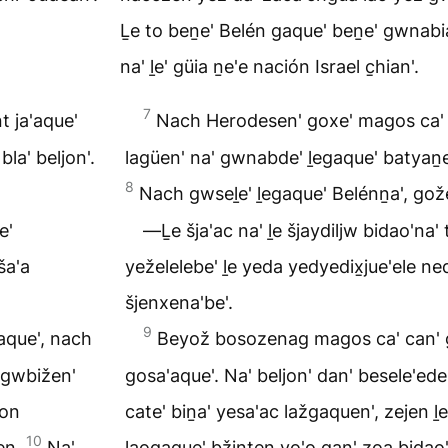
Ḻe to beṉe' Belén gaque' beṉe' gwnabia
na' ḻe' güia ṉe'e nación Israel c̱hian'.
7
 ja'aque'
Nach Herodesen' goxe' magos ca' 
la' beljon'.
lagüen' na' gwnabde' ḻegaque' batyaṉen'
8
Nach gwseḻe' ḻegaque' Belénṉa', gože
e'
―Ḻe šja'ac na' ḻe šjaydiljw bidao'na' 
ša'a
yeželelebe' ḻe yeda yedyedix̱jue'ele ne
šjenxena'be'.
9
aque', nach
Beyož bosozenag magos ca' can' g
' gwbižen'
gosa'aque'. Na' beljon' dan' besele'ede
aon
cate' biṉa' yesa'ac lažgaquen', zejen ḻ
10
zen.
Na'
laogaque' bžinten yo'o gan' zoa bidao