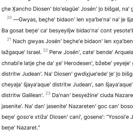
c̱he X̱ancho Diosen' blo'elagüe' Josén' ḻo bišgal, na' 
20
―Gwyas, bec̱he' bidaon' len xṉa'be'na' na' ḻe šja
Ba gosat beṉe' ca' besyeyiljw bidao'na' cont yesote'b
21
Nach gwyas Josén' bec̱he'e bidaon' len xṉa'ben'
22
lažgaque' Israel.
Perw Josén', cate' bende' Arquel
chnabi'e latje c̱he da' x̱e' Herodesen', bžebe' yeyeje
distritw Judean'. Na' Diosen' gwdix̱jue'ede' ḻe' ḻo bišg
cheyaḻa' šjaya'aque' distritw Judean', san šjaya'aqu
23
distritw Galilean'.
Da'nan' besyežine' ciuda Nazare
jasenite'. Na' dan' jasenite' Nazareten' goc can' boso
beṉe' goso'e xtiža' Diosen' cani', gosene': “Yososi'e 
beṉe' Nazaret.”