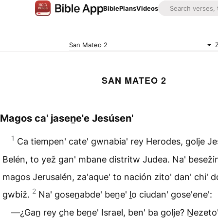
Bible
Plans
Videos
San Mateo 2
SAN MATEO 2
Magos ca' jaseṉe'e Jesúsen'
1
Ca tiempen' cate' gwnabia' rey Herodes, golje Je
Belén, to yež gan' mbane distritw Judea. Na' besežin
magos Jerusalén, za'aque' to nación zito' dan' chi' d
2
gwbiž.
Na' goseṉabde' beṉe' ḻo ciudan' gose'ene':
―¿Gaṉ rey c̱he beṉe' Israel, ben' ba golje? Ṉezeto' 