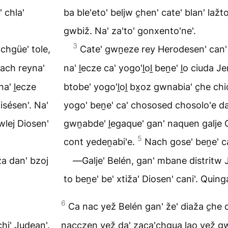
' chla'
ba ble'eto' beljw c̱hen' cate' blan' lažt
gwbiž. Na' za'to' gonxento'ne'.
3
chgüe' tole,
Cate' gwṉeze rey Herodesen' can' 
ach reyna'
na' ḻecze ca' yogo'ḻoḻ beṉe' ḻo ciuda J
na' ḻecze
btobe' yogo'ḻoḻ bx̱oz gwnabia' c̱he chio
isésen'. Na'
yogo' beṉe' ca' chososed chosolo'e da
wlej Diosen'
gwṉabde' ḻegaque' gan' naquen galje C
5
cont yedeṉabi'e.
Nach gose' beṉe' c
ža dan' bzoj
―Galje' Belén, gan' mbane distritw J
to beṉe' be' xtiža' Diosen' cani'. Quing
6
Ca nac yež Belén gan' že' diaža c̱he 
hi' Judean'.
nacczen yež da' zaca'chgua lao yež gwn