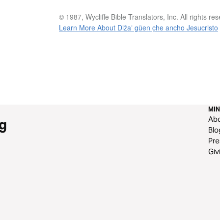
© 1987, Wycliffe Bible Translators, Inc. All rights re
Learn More About Dižaʼ güen c̱he ancho Jesucristo
MIN
Ab
g
Blo
Pre
Giv