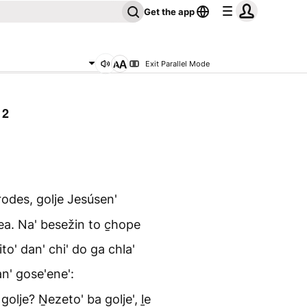
Get the app
Exit Parallel Mode
 2
odes, golje Jesúsen'
ea. Na' besežin to c̱hope
o' dan' chi' do ga chla'
n' gose'ene':
golje? Ṉezeto' ba golje', ḻe