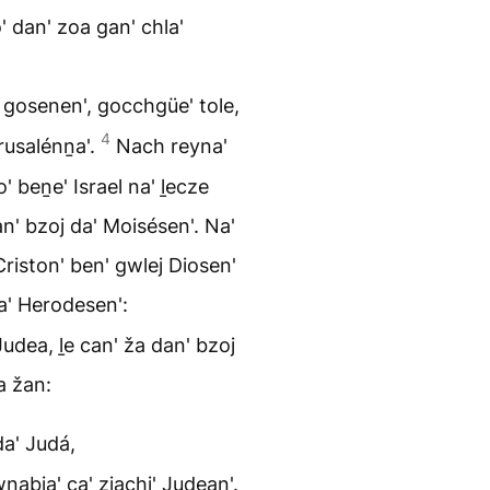
o' dan' zoa gan' chla'
gosenen', gocchgüe' tole,
4
erusalénṉa'.
Nach reyna'
' beṉe' Israel na' ḻecze
n' bzoj da' Moisésen'. Na'
riston' ben' gwlej Diosen'
a' Herodesen':
udea, ḻe can' ža dan' bzoj
a žan:
da' Judá,
abia' ca' zjachi' Judean'.