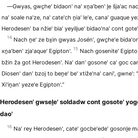
―Gwyas, gwc̱he' bidaon' na' xṉa'ben' ḻe šja'ac na
na' soale na'ze, na' cate'ch ṉia' le'e, cana' guaque yez
Herodesen' ba nžie' bia' yeyiljue' bidao'na' cont gote'
14
Nach ṉe' ze bx̱in gwyas Josén', gwc̱he'e bida'on
15
xṉa'ben' zja'aque' Egipton'.
Nach gosenite' Egipto
bžin ža got Herodesen'. Na' dan' gosone' ca' goc c
Diosen' dan' bzoj to beṉe' be' xtiže'na' cani', gwne': “
Xi'iṉan' yeze'e Egipton'.”
Herodesen' gwseḻe' soldadw cont gosote' yogo
dao'
16
Na' rey Herodesen', cate' gocbe'ede' gosonḻe ma