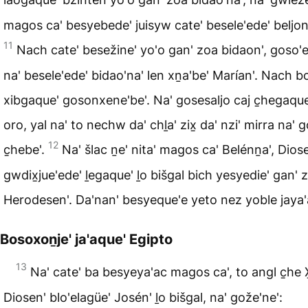
magos ca' besyebede' juisyw cate' besele'ede' beljon'
11
Nach cate' besežine' yo'o gan' zoa bidaon', goso'e 
na' besele'ede' bidao'na' len xṉa'be' Marían'. Nach 
xibgaque' gosonxene'be'. Na' gosesaljo caj c̱hegaqu
oro, yal na' to nechw da' chḻa' zix̱ da' nzi' mirra na' 
12
c̱hebe'.
Na' šlac ṉe' nita' magos ca' Belénṉa', Dios
gwdix̱jue'ede' ḻegaque' ḻo bišgal bich yesyedie' gan' 
Herodesen'. Da'nan' besyeque'e yeto nez yoble jaya'a
Bosoxoṉje' ja'aque' Egipto
13
Na' cate' ba besyeya'ac magos ca', to angl c̱he
Diosen' blo'elagüe' Josén' ḻo bišgal, na' gože'ne':