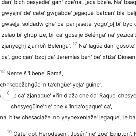
dan' bich besyedie' gan' zoe'na', ḻeca bže'e. Na' bsa
gwyejni'ide' cate' gwṉabde' ḻegaque' batcan' bla' belj
gwseḻe' soldadw c̱he' ca' par jasete' yogo'ḻoḻ bi' byo
zelao bi' c̱hop ize, bi' ca' gosalje Belénṉa' na' yezica
17
zjanyec̱hj zjambi'i Belénṉa'.
Na' lagüe dan' gosote'
ca', goc can' bzoj da' Jeremías ben' be' xtiža' Diosen'
18
Nente ši'i beṉe' Ramá,
chesebežchgüe' nita'chgüe' yeḻa' güine'.
No'ole ca' zjanaque' xi'iṉ diaža c̱he da' Raquel chesy
chesyegüine'de' c̱he xi'iṉda'ogaque' ca',
na' bitw chesaclaže' no yeyoexenḻaže' ḻegaque', ḻe ba
19
Cate' got Herodesen', Josén' ṉe' zoe' Egipton'.