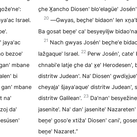
gože'ne':
c̱he X̱ancho Diosen' blo'elagüe' Josén' 
20
ya'ac Israel.
―Gwyas, bec̱he' bidaon' len xṉa'be
e'.
Ba gosat beṉe' ca' besyeyiljw bidao'na
21
 jaya'ac
Nach gwyas Josén' bec̱he'e bidaon
22
ao bezoe'
lažgaque' Israel.
Perw Josén', cate'
' gan' mbane
chnabi'e latje c̱he da' x̱e' Herodesen'
alen' bi
distritw Judean'. Na' Diosen' gwdix̱jue'e
e' gan' mbane
cheyaḻa' šjaya'aque' distritw Judean',
23
t na'
distritw Galilean'.
Da'nan' besyežine
zoj da'
jasenite'. Na' dan' jasenite' Nazareten
Jesúsen'
beṉe' goso'e xtiža' Diosen' cani', gose
beṉe' Nazaret.”