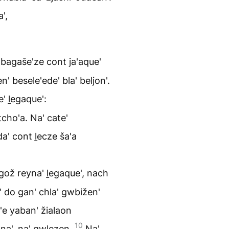
',
bagaše'ze cont ja'aque'
 besele'ede' bla' beljon'.
' ḻegaque':
tcho'a. Na' cate'
da' cont ḻecze ša'a
ož reyna' ḻegaque', nach
' do gan' chla' gwbižen'
e'e yaban' žialaon
10
'na', na' gwlezen.
Na'