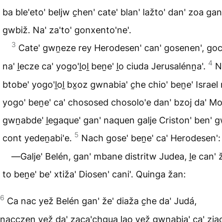
ba ble'eto' beljw c̱hen' cate' blan' lažto' dan' zoa gan
gwbiž. Na' za'to' gonxento'ne'.
3
Cate' gwṉeze rey Herodesen' can' gosenen', goc
4
na' ḻecze ca' yogo'ḻoḻ beṉe' ḻo ciuda Jerusalénṉa'.
N
btobe' yogo'ḻoḻ bx̱oz gwnabia' c̱he chio' beṉe' Israel 
yogo' beṉe' ca' chososed chosolo'e dan' bzoj da' Mo
gwṉabde' ḻegaque' gan' naquen galje Criston' ben' g
5
cont yedeṉabi'e.
Nach gose' beṉe' ca' Herodesen':
―Galje' Belén, gan' mbane distritw Judea, ḻe can' 
to beṉe' be' xtiža' Diosen' cani'. Quinga žan:
6
Ca nac yež Belén gan' že' diaža c̱he da' Judá,
nacczen yež da' zaca'chgua lao yež gwnabia' ca' zjac