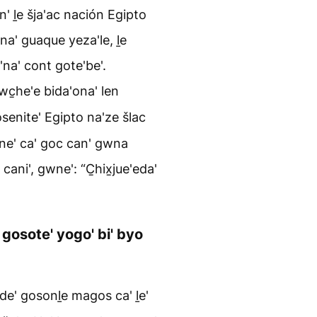
' ḻe šja'ac nación Egipto
ana' guaque yeza'le, ḻe
'na' cont gote'be'.
wc̱he'e bida'ona' len
enite' Egipto na'ze šlac
ne' ca' goc can' gwna
cani', gwne': “C̱hix̱jue'eda'
gosote' yogo' bi' byo
de' gosonḻe magos ca' ḻe'