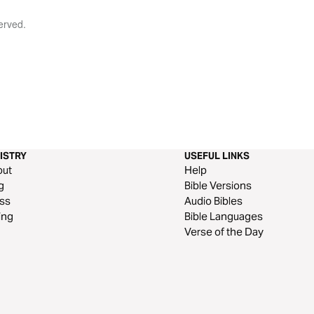
served.
ISTRY
USEFUL LINKS
out
Help
g
Bible Versions
ss
Audio Bibles
ing
Bible Languages
Verse of the Day