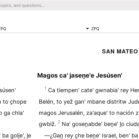
ZPQ
ZPQ
SAN MATEO
Magos ca' jaseṉe'e Jesúsen'
1
súsen'
Ca tiempen' cate' gwnabia' rey Her
 to c̱hope
Belén, to yež gan' mbane distritw Jud
o ga chla'
magos Jerusalén, za'aque' to nación zit
2
gwbiž.
Na' goseṉabde' beṉe' ḻo ciuda
ba golje', ḻe
―¿Gaṉ rey c̱he beṉe' Israel, ben' ba 