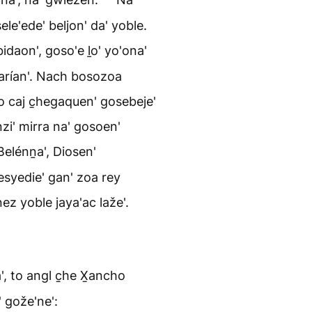
le'ede' beljon' da' yoble.
idaon', goso'e ḻo' yo'ona'
Marían'. Nach bosozoa
o caj c̱hegaquen' gosebeje'
nzi' mirra na' gosoen'
Belénṉa', Diosen'
yesyedie' gan' zoa rey
z yoble jaya'ac laže'.
, to angl c̱he X̱ancho
' gože'ne':