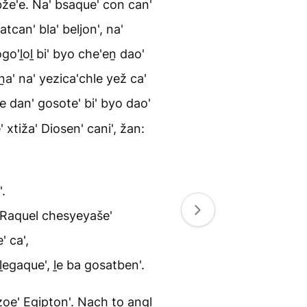
bže'e. Na' bsaque' con can'
tcan' bla' beljon', na'
ogo'ḻoḻ bi' byo che'eṉ dao'
nṉa' na' yezica'chle yež ca'
e dan' gosote' bi' byo dao'
 xtiža' Diosen' cani', žan:
.
' Raquel chesyeyaše'
' ca',
ḻegaque', ḻe ba gosatben'.
zoe' Egipton'. Nach to angl