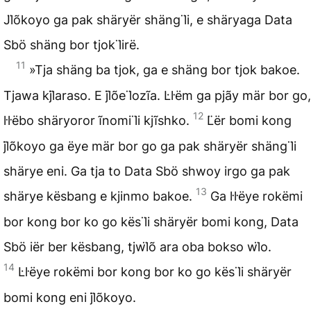
Jl̈õkoyo ga pak shäryër shäng l̈i, e shäryaga Data
Sbö shäng bor tjok l̈irë.
11
»Tja shäng ba tjok, ga e shäng bor tjok bakoe.
Tjawa kjl̈araso. E jl̈õe l̈ozĩa. L̇l̇ëm ga pjãy mär bor go,
12
l̇l̇ëbo shäryoror ĩnomi l̈i kjĩshko.
L̈ër bomi kong
jl̈õkoyo ga ëye mär bor go ga pak shäryër shäng l̈i
shärye eni. Ga tja to Data Sbö shwoy irgo ga pak
13
shärye kësbang e kjinmo bakoe.
Ga l̇l̇ëye rokëmi
bor kong bor ko go kës l̈i shäryër bomi kong, Data
Sbö iër ber kësbang, tjwl̈õ ara oba bokso wl̈o.
14
L̇l̇ëye rokëmi bor kong bor ko go kës l̈i shäryër
bomi kong eni jl̈õkoyo.