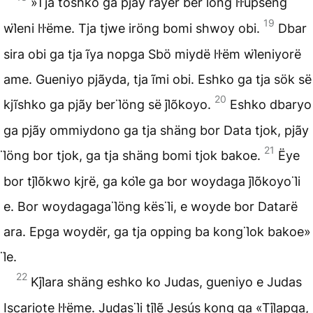
»Tja toshko ga pjãy rayër ber l̈öng l̇l̇upsëng
19
wl̈eni l̇l̇ëme. Tja tjwe iröng bomi shwoy obi.
Dbar
sira obi ga tja ĩya nopga Sbö miydë l̇l̇ëm wl̈eniyorë
ame. Gueniyo pjãyda, tja ĩmi obi. Eshko ga tja sök së
20
kjĩshko ga pjãy ber l̈öng së jl̈õkoyo.
Eshko dbaryo
ga pjãy ommiydono ga tja shäng bor Data tjok, pjãy
21
l̈öng bor tjok, ga tja shäng bomi tjok bakoe.
Ëye
bor tjl̈õkwo kjrë, ga kol̈e ga bor woydaga jl̈õkoyo l̈i
e. Bor woydagaga l̈öng kës l̈i, e woyde bor Datarë
ara. Epga woydër, ga tja opping ba kong l̈ok bakoe»
l̈e.
22
Kjl̈ara shäng eshko ko Judas, gueniyo e Judas
Iscariote l̇l̇ëme. Judas l̈i tjl̈ẽ Jesús kong ga «Tjl̈apga,