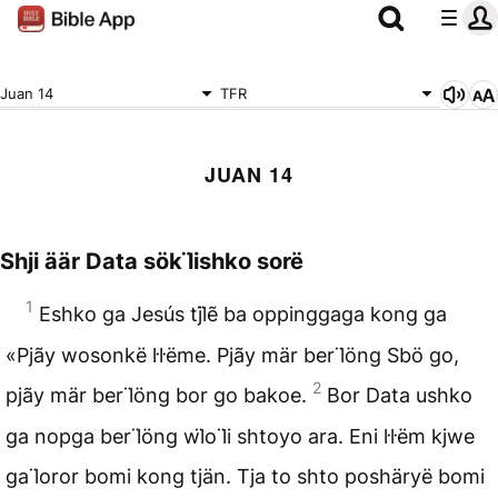
Juan 14
TFR
JUAN 14
Shji äär Data sök l̈ishko sorë
1
Eshko ga Jesús tjl̈ẽ ba oppinggaga kong ga
«Pjãy wosonkë l̇l̇ëme. Pjãy mär ber l̈öng Sbö go,
2
pjãy mär ber l̈öng bor go bakoe.
Bor Data ushko
ga nopga ber l̈öng wl̈o l̈i shtoyo ara. Eni l̇l̇ëm kjwe
ga l̈oror bomi kong tjän. Tja to shto poshäryë bomi