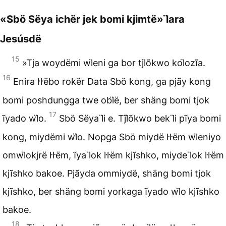
«Sbö Sëya ichër jek bomi kjimtë» l̈ara
Jesúsdë
15
»Tja woydëmi wl̈eni ga bor tjl̈õkwo kol̈ozĩa.
16
Enira l̇l̇ëbo rokër Data Sbö kong, ga pjãy kong
bomi poshdungga twe obl̈ë, ber shäng bomi tjok
17
ĩyado wl̈o.
Sbö Sëya l̈i e. Tjl̈õkwo bek l̈i pĩya bomi
kong, miydëmi wl̈o. Nopga Sbö miydë l̇l̇ëm wl̈eniyo
omwl̈okjrë l̇l̇ëm, ĩya l̈ok l̇l̇ëm kjĩshko, miyde l̈ok l̇l̇ëm
kjĩshko bakoe. Pjãyda ommiydë, shäng bomi tjok
kjĩshko, ber shäng bomi yorkaga ĩyado wl̈o kjĩshko
bakoe.
18