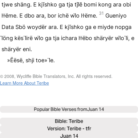
tjwe shäng. E kjĩshko ga tja tjl̈ẽ bomi kong ara obi
31
l̇l̇ëme. E dbo ara, bor ichë wl̈o l̇l̇ëme.
Gueniyo
Data Sbö woydër ara. E kjĩshko ga e miyde nopga
l̈öng kës l̈irë wl̈o ga tja ichara l̇l̇ëbo shäryër wl̈o l̈i, e
shäryër eni.
»Ëësë, shji toe» l̈e.
© 2008, Wycliffe Bible Translators, Inc. All rights reserved.
Learn More About Teribe
Popular Bible Verses from
Juan 14
Bible: 
Teribe
Version: Teribe - tfr
Juan 14