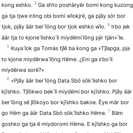
3
kong eshko.
Ga shto poshäryër bomi kong kuzong
ga tja tjwe iröng obi bomi wl̈okjrë, ga pjãy sör bor
4
tjok, pjãy äär ber l̈öng bor tjok eshko wl̈o.
Irbo jek
äär tja to kjone l̈ishko l̈i miydëmi l̈öng pjir tjän» l̈e.
5
Kuya l̈ok ga Tomás tjl̈ẽ ba kong ga «Tjl̈apga, pja
to kjone miydërwa l̈öng l̇l̇ëme. ¿Eni ga irbo l̈i
miydërwa sorë?»
6
«Pjãy äär ber l̈öng Data Sbö sök l̈ishko bor
kjĩshko. Tjl̈õkwo bek l̈i miydëmi bor kjĩshko. Pjãy äär
ber l̈öng së jl̈õkoyo bor kjĩshko bakoe. Ëye mär bor
7
go l̇l̇ëm ga äär Data Sbö sök l̈ishko l̇l̇ëme.
Bäm
goshko ga tja ë miydoromi l̇l̇ëme. E kjĩshko ga bor