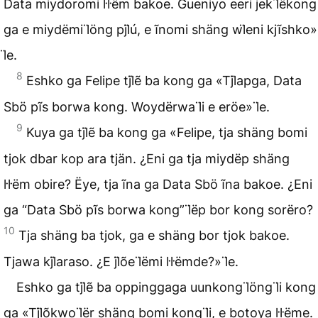
Data miydoromi l̇l̇ëm bakoe. Gueniyo eeri jek l̈ëkong
ga e miydëmi l̈öng pjl̈ú, e ĩnomi shäng wl̈eni kjĩshko»
l̈e.
8
Eshko ga Felipe tjl̈ẽ ba kong ga «Tjl̈apga, Data
Sbö pĩs borwa kong. Woydërwa l̈i e eröe» l̈e.
9
Kuya ga tjl̈ẽ ba kong ga «Felipe, tja shäng bomi
tjok dbar kop ara tjän. ¿Eni ga tja miydëp shäng
l̇l̇ëm obire? Ëye, tja ĩna ga Data Sbö ĩna bakoe. ¿Eni
ga “Data Sbö pĩs borwa kong” l̈ëp bor kong sorëro?
10
Tja shäng ba tjok, ga e shäng bor tjok bakoe.
Tjawa kjl̈araso. ¿E jl̈õe l̈ëmi l̇l̇ëmde?» l̈e.
Eshko ga tjl̈ẽ ba oppinggaga uunkong l̈öng l̈i kong
ga «Tjl̈õkwo l̈ër shäng bomi kong l̈i, e botoya l̇l̇ëme.