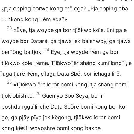
¿pja opping borwa kong erö ega? ¿Pja opping oba
uunkong kong l̇l̇ëm ega?»
23
«Ëye, tja woyde ga bor tjl̈õkwo kol̈e. Eni ga e
woyde bor Datarë, ga tjawa jek ba shwoy, ga tjawa
24
ber l̈öng ba tjok.
Ëye, tja woyde l̇l̇ëm ga bor
tjl̈õkwo kol̈e l̇l̇ëme. Tjl̈õkwo l̈ër shäng kumi l̈öng l̈i, e
l̈aga tjarë l̇l̇ëm, e l̈aga Data Sbö, bor ichaga l̈irë.
25
»Tjl̈õkwo ëre l̈oror bomi kong, tja shäng bomi
26
tjok obishko.
Gueniyo Sbö Sëya, bomi
poshdungga l̈i iche Data Sbörë bomi kong bor ko
go, ga pjãy pĩya jek këgong, tjl̈õkwo l̈oror bomi
kong kës l̈i woyoshre bomi kong bakoe.