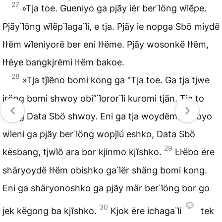
27
»Tja toe. Gueniyo ga pjãy iër ber l̈öng wl̈ẽpe.
Pjãy l̈öng wl̈ẽp l̈aga l̈i, e tja. Pjãy ie nopga Sbö miydë
l̇l̇ëm wl̈eniyorë ber eni l̇l̇ëme. Pjãy wosonkë l̇l̇ëm,
l̇l̇ëye bangkjrëmi l̇l̇ëm bakoe.
28
»Tja tjl̈ẽno bomi kong ga “Tja toe. Ga tja tjwe
iröng bomi shwoy obi” l̈oror l̈i kuromi tjän. Tja to
iröng Data Sbö shwoy. Eni ga tja woydëmi jl̈õkoyo
wl̈eni ga pjãy ber l̈öng wopjl̈ú eshko, Data Sbö
29
kësbang, tjwl̈õ ara bor kjinmo kjĩshko.
L̇l̇ëbo ëre
shäryoydë l̇l̇ëm obishko ga l̈ër shäng bomi kong.
Eni ga shäryonoshko ga pjãy mär ber l̈öng bor go
30
jek këgong ba kjĩshko.
Kjok ëre ichaga l̈i
tek