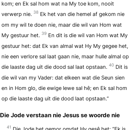
kom; en Ek sal hom wat na My toe kom, nooit
38
verwerp nie.
Ek het van die hemel af gekom nie
om my wil te doen nie, maar die wil van Hom wat
39
My gestuur het.
En dit is die wil van Hom wat My
gestuur het: dat Ek van almal wat Hy My gegee het,
nie een verlore sal laat gaan nie, maar hulle almal op
40
die laaste dag uit die dood sal laat opstaan.
Dit is
die wil van my Vader: dat elkeen wat die Seun sien
en in Hom glo, die ewige lewe sal hê; en Ek sal hom
op die laaste dag uit die dood laat opstaan.”
Die Jode verstaan nie Jesus se woorde nie
41
Die Jode het gemor omdat Hy gesê het: “Ek is