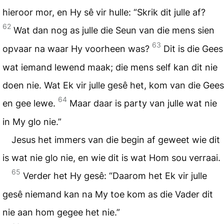
hieroor mor, en Hy sê vir hulle: “Skrik dit julle af?
62
Wat dan nog as julle die Seun van die mens sien
63
opvaar na waar Hy voorheen was?
Dit is die Gees
wat iemand lewend maak; die mens self kan dit nie
doen nie. Wat Ek vir julle gesê het, kom van die Gees
64
en gee lewe.
Maar daar is party van julle wat nie
in My glo nie.”
Jesus het immers van die begin af geweet wie dit
is wat nie glo nie, en wie dit is wat Hom sou verraai.
65
Verder het Hy gesê: “Daarom het Ek vir julle
gesê niemand kan na My toe kom as die Vader dit
nie aan hom gegee het nie.”