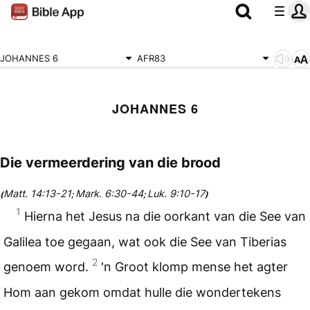
JOHANNES 6
AFR83
JOHANNES 6
Die vermeerdering van die brood
Matt. 14:13-21
Mark. 6:30-44
Luk. 9:10-17
(
;
;
)
1
Hierna het Jesus na die oorkant van die See van
Galilea toe gegaan, wat ook die See van Tiberias
2
genoem word.
'n Groot klomp mense het agter
Hom aan gekom omdat hulle die wondertekens