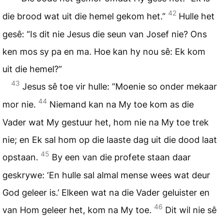
42
die brood wat uit die hemel gekom het.”
Hulle het
gesê: “Is dit nie Jesus die seun van Josef nie? Ons
ken mos sy pa en ma. Hoe kan hy nou sê: Ek kom
uit die hemel?”
43
Jesus sê toe vir hulle: “Moenie so onder mekaar
44
mor nie.
Niemand kan na My toe kom as die
Vader wat My gestuur het, hom nie na My toe trek
nie; en Ek sal hom op die laaste dag uit die dood laat
45
opstaan.
By een van die profete staan daar
geskrywe: ‘En hulle sal almal mense wees wat deur
God geleer is.’ Elkeen wat na die Vader geluister en
46
van Hom geleer het, kom na My toe.
Dit wil nie sê