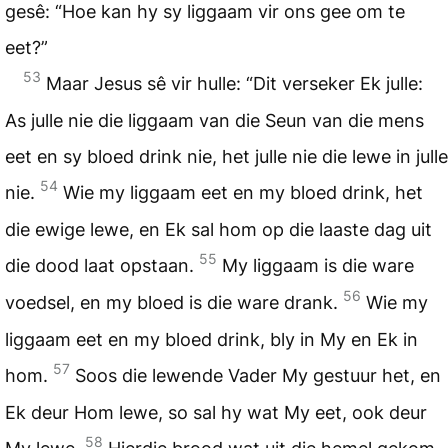
gesê: “Hoe kan hy sy liggaam vir ons gee om te
eet?”
53
Maar Jesus sê vir hulle: “Dit verseker Ek julle:
As julle nie die liggaam van die Seun van die mens
eet en sy bloed drink nie, het julle nie die lewe in julle
54
nie.
Wie my liggaam eet en my bloed drink, het
die ewige lewe, en Ek sal hom op die laaste dag uit
55
die dood laat opstaan.
My liggaam is die ware
56
voedsel, en my bloed is die ware drank.
Wie my
liggaam eet en my bloed drink, bly in My en Ek in
57
hom.
Soos die lewende Vader My gestuur het, en
Ek deur Hom lewe, so sal hy wat My eet, ook deur
58