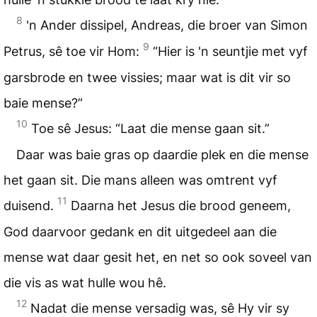
8
'n Ander dissipel, Andreas, die broer van Simon
9
Petrus, sê toe vir Hom:
“Hier is 'n seuntjie met vyf
garsbrode en twee vissies; maar wat is dit vir so
baie mense?”
10
Toe sê Jesus: “Laat die mense gaan sit.”
Daar was baie gras op daardie plek en die mense
het gaan sit. Die mans alleen was omtrent vyf
11
duisend.
Daarna het Jesus die brood geneem,
God daarvoor gedank en dit uitgedeel aan die
mense wat daar gesit het, en net so ook soveel van
die vis as wat hulle wou hê.
12
Nadat die mense versadig was, sê Hy vir sy