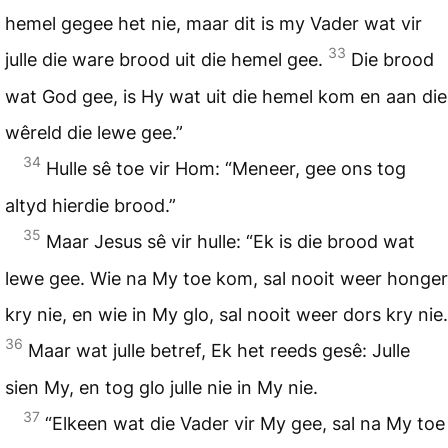
hemel gegee het nie, maar dit is my Vader wat vir
33
julle die ware brood uit die hemel gee.
Die brood
wat God gee, is Hy wat uit die hemel kom en aan die
wêreld die lewe gee.”
34
Hulle sê toe vir Hom: “Meneer, gee ons tog
altyd hierdie brood.”
35
Maar Jesus sê vir hulle: “Ek is die brood wat
lewe gee. Wie na My toe kom, sal nooit weer honger
kry nie, en wie in My glo, sal nooit weer dors kry nie.
36
Maar wat julle betref, Ek het reeds gesê: Julle
sien My, en tog glo julle nie in My nie.
37
“Elkeen wat die Vader vir My gee, sal na My toe