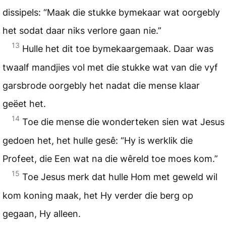
dissipels: “Maak die stukke bymekaar wat oorgebly
het sodat daar niks verlore gaan nie.”
13
Hulle het dit toe bymekaargemaak. Daar was
twaalf mandjies vol met die stukke wat van die vyf
garsbrode oorgebly het nadat die mense klaar
geëet het.
14
Toe die mense die wonderteken sien wat Jesus
gedoen het, het hulle gesê: “Hy is werklik die
Profeet, die Een wat na die wêreld toe moes kom.”
15
Toe Jesus merk dat hulle Hom met geweld wil
kom koning maak, het Hy verder die berg op
gegaan, Hy alleen.