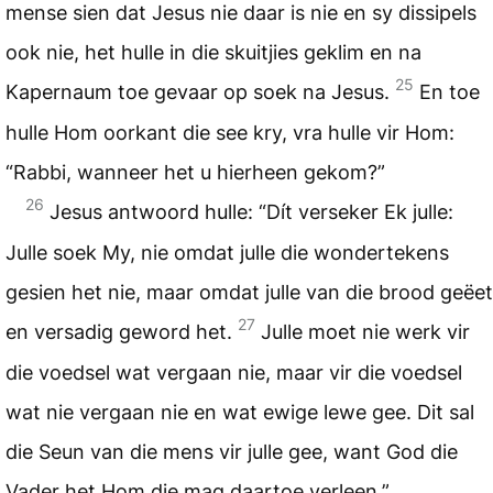
mense sien dat Jesus nie daar is nie en sy dissipels
ook nie, het hulle in die skuitjies geklim en na
25
Kapernaum toe gevaar op soek na Jesus.
En toe
hulle Hom oorkant die see kry, vra hulle vir Hom:
“Rabbi, wanneer het u hierheen gekom?”
26
Jesus antwoord hulle: “Dít verseker Ek julle:
Julle soek My, nie omdat julle die wondertekens
gesien het nie, maar omdat julle van die brood geëet
27
en versadig geword het.
Julle moet nie werk vir
die voedsel wat vergaan nie, maar vir die voedsel
wat nie vergaan nie en wat ewige lewe gee. Dit sal
die Seun van die mens vir julle gee, want God die
Vader het Hom die mag daartoe verleen.”