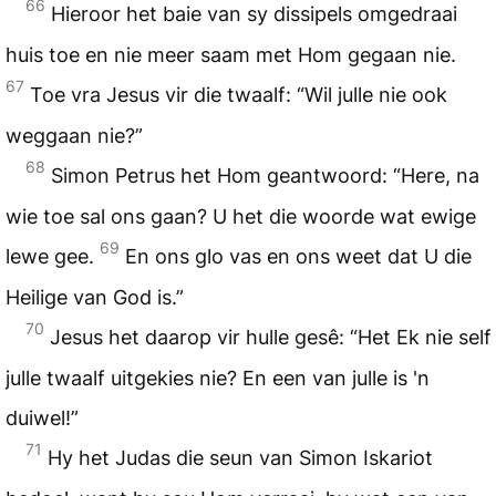
66
Hieroor het baie van sy dissipels omgedraai
huis toe en nie meer saam met Hom gegaan nie.
67
Toe vra Jesus vir die twaalf: “Wil julle nie ook
weggaan nie?”
68
Simon Petrus het Hom geantwoord: “Here, na
wie toe sal ons gaan? U het die woorde wat ewige
69
lewe gee.
En ons glo vas en ons weet dat U die
Heilige van God is.”
70
Jesus het daarop vir hulle gesê: “Het Ek nie self
julle twaalf uitgekies nie? En een van julle is 'n
duiwel!”
71
Hy het Judas die seun van Simon Iskariot