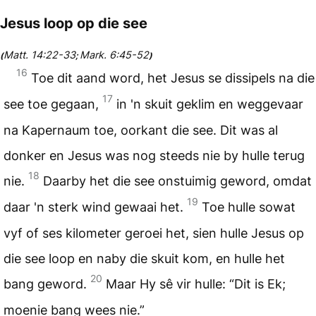
Jesus loop op die see
Matt. 14:22-33
Mark. 6:45-52
(
;
)
16
Toe dit aand word, het Jesus se dissipels na die
17
see toe gegaan,
in 'n skuit geklim en weggevaar
na Kapernaum toe, oorkant die see. Dit was al
donker en Jesus was nog steeds nie by hulle terug
18
nie.
Daarby het die see onstuimig geword, omdat
19
daar 'n sterk wind gewaai het.
Toe hulle sowat
vyf of ses kilometer geroei het, sien hulle Jesus op
die see loop en naby die skuit kom, en hulle het
20
bang geword.
Maar Hy sê vir hulle: “Dit is Ek;
moenie bang wees nie.”