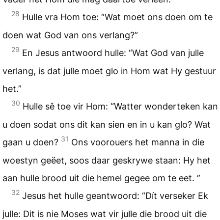
28
Hulle vra Hom toe: “Wat moet ons doen om te
doen wat God van ons verlang?”
29
En Jesus antwoord hulle: “Wat God van julle
verlang, is dat julle moet glo in Hom wat Hy gestuur
het.”
30
Hulle sê toe vir Hom: “Watter wonderteken kan
u doen sodat ons dit kan sien en in u kan glo? Wat
31
gaan u doen?
Ons voorouers het manna in die
woestyn geëet, soos daar geskrywe staan: Hy het
aan hulle brood uit die hemel gegee om te eet. ”
32
Jesus het hulle geantwoord: “Dít verseker Ek
julle: Dit is nie Moses wat vir julle die brood uit die