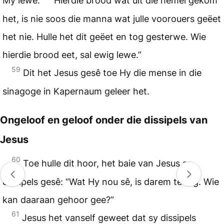
My lewe.
Hierdie brood wat uit die hemel gekom
het, is nie soos die manna wat julle voorouers geëet
het nie. Hulle het dit geëet en tog gesterwe. Wie
hierdie brood eet, sal ewig lewe.”
59
Dit het Jesus gesê toe Hy die mense in die
sinagoge in Kapernaum geleer het.
Ongeloof en geloof onder die dissipels van
Jesus
60
Toe hulle dit hoor, het baie van Jesus se
dissipels gesê: “Wat Hy nou sê, is darem te erg. Wie
kan daaraan gehoor gee?”
61
Jesus het vanself geweet dat sy dissipels