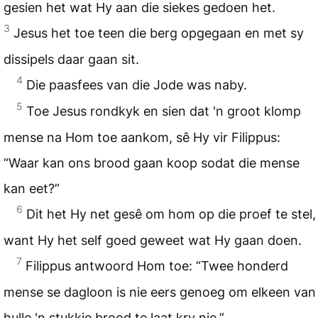
gesien het wat Hy aan die siekes gedoen het.
3
Jesus het toe teen die berg opgegaan en met sy
dissipels daar gaan sit.
4
Die paasfees van die Jode was naby.
5
Toe Jesus rondkyk en sien dat 'n groot klomp
mense na Hom toe aankom, sê Hy vir Filippus:
“Waar kan ons brood gaan koop sodat die mense
kan eet?”
6
Dit het Hy net gesê om hom op die proef te stel,
want Hy het self goed geweet wat Hy gaan doen.
7
Filippus antwoord Hom toe: “Twee honderd
mense se dagloon is nie eers genoeg om elkeen van
hulle 'n stukkie brood te laat kry nie.”