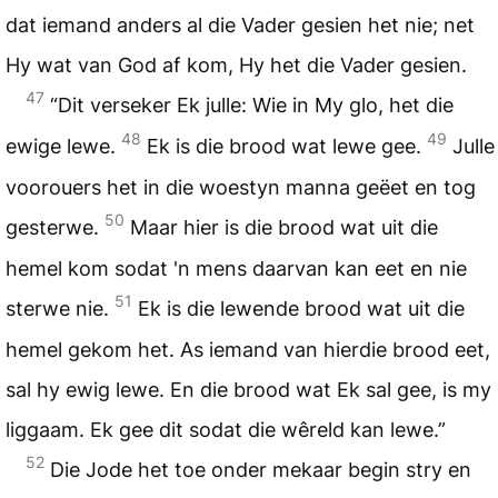
dat iemand anders al die Vader gesien het nie; net
Hy wat van God af kom, Hy het die Vader gesien.
47
“Dit verseker Ek julle: Wie in My glo, het die
48
49
ewige lewe.
Ek is die brood wat lewe gee.
Julle
voorouers het in die woestyn manna geëet en tog
50
gesterwe.
Maar hier is die brood wat uit die
hemel kom sodat 'n mens daarvan kan eet en nie
51
sterwe nie.
Ek is die lewende brood wat uit die
hemel gekom het. As iemand van hierdie brood eet,
sal hy ewig lewe. En die brood wat Ek sal gee, is my
liggaam. Ek gee dit sodat die wêreld kan lewe.”
52
Die Jode het toe onder mekaar begin stry en