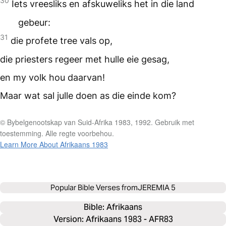
30
Iets vreesliks en afskuweliks het in die land
gebeur:
31
die profete tree vals op,
die priesters regeer met hulle eie gesag,
en my volk hou daarvan!
Maar wat sal julle doen as die einde kom?
© Bybelgenootskap van Suid-Afrika 1983, 1992. Gebruik met
toestemming. Alle regte voorbehou.
Learn More About Afrikaans 1983
Popular Bible Verses from
JEREMIA 5
Bible: 
Afrikaans
Version: Afrikaans 1983 - AFR83