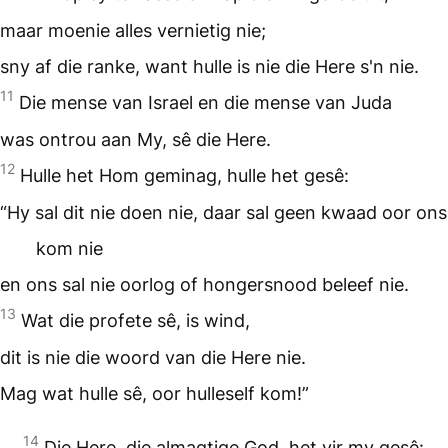
maar moenie alles vernietig nie;
sny af die ranke, want hulle is nie die Here s'n nie.
11
Die mense van Israel en die mense van Juda
was ontrou aan My, sê die Here.
12
Hulle het Hom geminag, hulle het gesê:
“Hy sal dit nie doen nie, daar sal geen kwaad oor ons
kom nie
en ons sal nie oorlog of hongersnood beleef nie.
13
Wat die profete sê, is wind,
dit is nie die woord van die Here nie.
Mag wat hulle sê, oor hulleself kom!”
14
Die Here, die almagtige God, het vir my gesê: