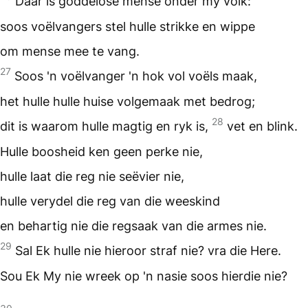
Daar is goddelose mense onder my volk:
soos voëlvangers stel hulle strikke en wippe
om mense mee te vang.
27
Soos 'n voëlvanger 'n hok vol voëls maak,
het hulle hulle huise volgemaak met bedrog;
28
dit is waarom hulle magtig en ryk is,
vet en blink.
Hulle boosheid ken geen perke nie,
hulle laat die reg nie seëvier nie,
hulle verydel die reg van die weeskind
en behartig nie die regsaak van die armes nie.
29
Sal Ek hulle nie hieroor straf nie? vra die Here.
Sou Ek My nie wreek op 'n nasie soos hierdie nie?