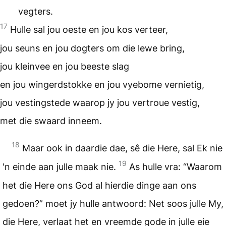
vegters.
17
Hulle sal jou oeste en jou kos verteer,
jou seuns en jou dogters om die lewe bring,
jou kleinvee en jou beeste slag
en jou wingerdstokke en jou vyebome vernietig,
jou vestingstede waarop jy jou vertroue vestig,
met die swaard inneem.
18
Maar ook in daardie dae, sê die Here, sal Ek nie
19
'n einde aan julle maak nie.
As hulle vra: “Waarom
het die Here ons God al hierdie dinge aan ons
gedoen?” moet jy hulle antwoord: Net soos julle My,
die Here, verlaat het en vreemde gode in julle eie