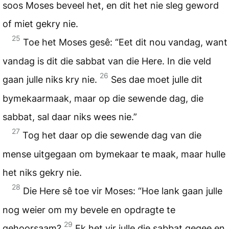
soos Moses beveel het, en dit het nie sleg geword
of miet gekry nie.
25
Toe het Moses gesê: “Eet dit nou vandag, want
vandag is dit die sabbat van die Here. In die veld
26
gaan julle niks kry nie.
Ses dae moet julle dit
bymekaarmaak, maar op die sewende dag, die
sabbat, sal daar niks wees nie.”
27
Tog het daar op die sewende dag van die
mense uitgegaan om bymekaar te maak, maar hulle
het niks gekry nie.
28
Die Here sê toe vir Moses: “Hoe lank gaan julle
nog weier om my bevele en opdragte te
29
gehoorsaam?
Ek het vir julle die sabbat gegee en