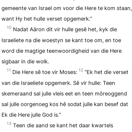
gemeente van Israel om voor die Here te kom staan,
want Hy het hulle verset opgemerk.”
10
Nadat Aäron dit vir hulle gesê het, kyk die
Israeliete na die woestyn se kant toe om, en toe
word die magtige teenwoordigheid van die Here
sigbaar in die wolk.
11
12
Die Here sê toe vir Moses:
“Ek het die verset
van die Israeliete opgemerk. Sê vir hulle: Teen
skemeraand sal julle vleis eet en teen môreoggend
sal julle oorgenoeg kos hê sodat julle kan besef dat
Ek die Here julle God is.”
13
Teen die aand se kant het daar kwartels