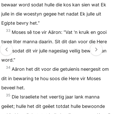
bewaar word sodat hulle die kos kan sien wat Ek
julle in die woestyn gegee het nadat Ek julle uit
Egipte bevry het.”
33
Moses sê toe vir Aäron: “Vat 'n kruik en gooi
twee liter manna daarin. Sit dit dan voor die Here
neer sodat dit vir julle nageslag veilig bewaar kan
word.”
34
Aäron het dit voor die getuienis neergesit om
dit in bewaring te hou soos die Here vir Moses
beveel het.
35
Die Israeliete het veertig jaar lank manna
geëet; hulle het dit geëet totdat hulle bewoonde