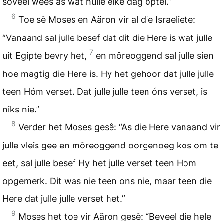
soveel wees as wat hulle elke dag optel.”
6
Toe sê Moses en Aäron vir al die Israeliete:
“Vanaand sal julle besef dat dit die Here is wat julle
7
uit Egipte bevry het,
en môreoggend sal julle sien
hoe magtig die Here is. Hy het gehoor dat julle julle
teen Hóm verset. Dat julle julle teen óns verset, is
niks nie.”
8
Verder het Moses gesê: “As die Here vanaand vir
julle vleis gee en môreoggend oorgenoeg kos om te
eet, sal julle besef Hy het julle verset teen Hom
opgemerk. Dit was nie teen ons nie, maar teen die
Here dat julle julle verset het.”
9
Moses het toe vir Aäron gesê: “Beveel die hele