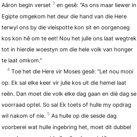
3
Aäron begin verset
en gesê: “As ons maar liewer in
Egipte omgekom het deur die hand van die Here
terwyl ons by die vleispotte kon sit en oorgenoeg
kos kon hê om te eet! Nou het julle ons laat wegtrek
tot in hierdie woestyn om die hele volk van honger
te laat omkom.”
4
Toe het die Here vir Moses gesê: “Let nou mooi
op. Ek sal elke keer vir julle kos uit die hemel laat
reën. Dan moet die volk elke dag gaan en dié dag se
voorraad optel. So sal Ek toets of hulle my opdrag
5
wil nakom of nie.
As hulle op die sesde dag
voorberei wat hulle ingebring het, moet dit dubbel