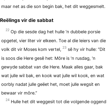
maar net as die son begin bak, het dit weggesmelt.
Reëlings vir die sabbat
22
Op die sesde dag het hulle 'n dubbele porsie
opgetel, vier liter vir elkeen. Toe al die leiers van die
23
volk dit vir Moses kom vertel,
sê hy vir hulle: “Dit
is soos die Here gesê het: Môre is 'n rusdag, 'n
gewyde sabbat van die Here. Maak alles gaar, bak
wat julle wil bak, en kook wat julle wil kook, en wat
oorbly nadat julle geëet het, moet julle wegsit en
bewaar vir môre.”
24
Hulle het dit weggesit tot die volgende oggend