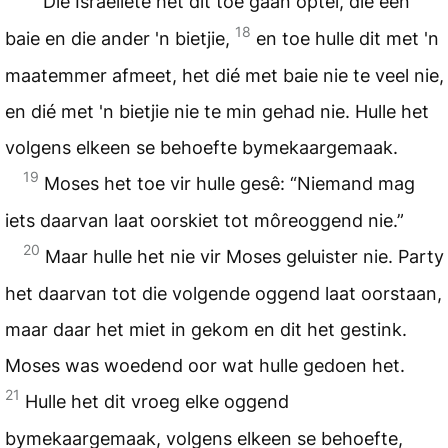
Die Israeliete het dit toe gaan optel, die een
18
baie en die ander 'n bietjie,
en toe hulle dit met 'n
maatemmer afmeet, het dié met baie nie te veel nie,
en dié met 'n bietjie nie te min gehad nie. Hulle het
volgens elkeen se behoefte bymekaargemaak.
19
Moses het toe vir hulle gesê: “Niemand mag
iets daarvan laat oorskiet tot môreoggend nie.”
20
Maar hulle het nie vir Moses geluister nie. Party
het daarvan tot die volgende oggend laat oorstaan,
maar daar het miet in gekom en dit het gestink.
Moses was woedend oor wat hulle gedoen het.
21
Hulle het dit vroeg elke oggend
bymekaargemaak, volgens elkeen se behoefte,