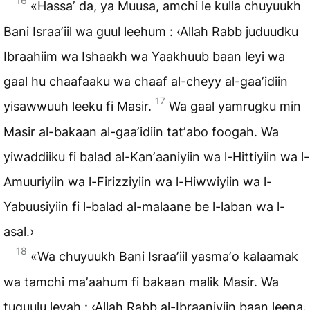
16
«Hassaʼ da, ya Muusa, amchi le kulla chuyuukh
Bani Israaʼiil wa guul leehum : ‹Allah Rabb juduudku
Ibraahiim wa Ishaakh wa Yaakhuub baan leyi wa
gaal hu chaafaaku wa chaaf al-cheyy al-gaaʼidiin
17
yisawwuuh leeku fi Masir.
Wa gaal yamrugku min
Masir al-bakaan al-gaaʼidiin tatʼabo foogah. Wa
yiwaddiiku fi balad al-Kanʼaaniyiin wa l-Hittiyiin wa l-
Amuuriyiin wa l-Firizziyiin wa l-Hiwwiyiin wa l-
Yabuusiyiin fi l-balad al-malaane be l-laban wa l-
asal.›
18
«Wa chuyuukh Bani Israaʼiil yasmaʼo kalaamak
wa tamchi maʼaahum fi bakaan malik Masir. Wa
tuguulu leyah : ‹Allah Rabb al-Ibraaniyiin baan leena.