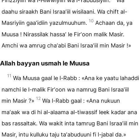
Firizziyiin wa l-Hiwwiyiin wa l-Yabuusiyiin.
Wa
daahu siraakh Bani Israaʼiil wisilaani. Wa chift al-
10
Masriyiin gaaʼidiin yazulmuuhum.
Achaan da, ya
Muusa ! Nirassilak hassaʼ le Firʼoon malik Masir.
Amchi wa amrug chaʼabi Bani Israaʼiil min Masir !»
Allah bayyan usmah le Muusa
11
Wa Muusa gaal le l-Rabb : «Ana ke yaatu lahaddi
namchi le l-malik Firʼoon wa namrug Bani Israaʼiil
12
min Masir ?»
Wa l-Rabb gaal : «Ana nukuun
maʼaak wa di hi al-alaama al-tiwassif leek kadar ana
bas rassaltak. Wa wakit inta tamrug Bani Israaʼiil min
Masir, intu kulluku taju taʼabuduuni fi l-jabal da.»