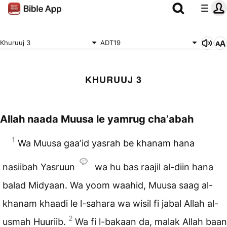
Khuruuj 3
ADT19
KHURUUJ 3
Allah naada Muusa le yamrug chaʼabah
1
Wa Muusa gaaʼid yasrah be khanam hana
nasiibah Yasruun
wa hu bas raajil al-diin hana
balad Midyaan. Wa yoom waahid, Muusa saag al-
khanam khaadi le l-sahara wa wisil fi jabal Allah al-
2
usmah Huuriib.
Wa fi l-bakaan da, malak Allah baan