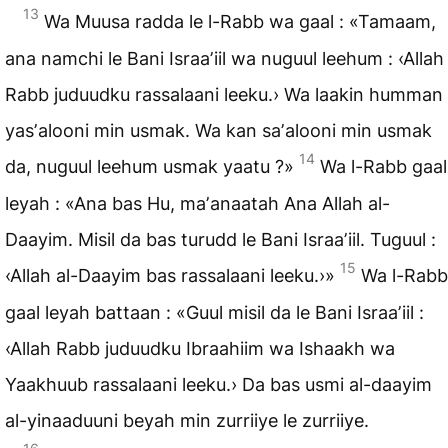
13
Wa Muusa radda le l-Rabb wa gaal : «Tamaam,
ana namchi le Bani Israaʼiil wa nuguul leehum : ‹Allah
Rabb juduudku rassalaani leeku.› Wa laakin humman
yasʼalooni min usmak. Wa kan saʼalooni min usmak
14
da, nuguul leehum usmak yaatu ?»
Wa l-Rabb gaal
leyah : «Ana bas Hu, maʼanaatah Ana Allah al-
Daayim. Misil da bas turudd le Bani Israaʼiil. Tuguul :
15
‹Allah al-Daayim bas rassalaani leeku.›»
Wa l-Rabb
gaal leyah battaan : «Guul misil da le Bani Israaʼiil :
‹Allah Rabb juduudku Ibraahiim wa Ishaakh wa
Yaakhuub rassalaani leeku.› Da bas usmi al-daayim
al-yinaaduuni beyah min zurriiye le zurriiye.