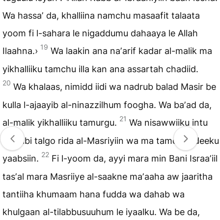
Wa hassaʼ da, khalliina namchu masaafit talaata
yoom fi l-sahara le nigaddumu dahaaya le Allah
19
Ilaahna.›
Wa laakin ana naʼarif kadar al-malik ma
yikhalliiku tamchu illa kan ana assartah chadiid.
20
Wa khalaas, nimidd iidi wa nadrub balad Masir be
kulla l-ajaayib al-ninazzilhum foogha. Wa baʼad da,
21
al-malik yikhalliiku tamurgu.
Wa nisawwiiku intu
chaʼabi talgo rida al-Masriyiin wa ma tamchu iideeku
22
yaabsiin.
Fi l-yoom da, ayyi mara min Bani Israaʼiil
tasʼal mara Masriiye al-saakne maʼaaha aw jaaritha
tantiiha khumaam hana fudda wa dahab wa
khulgaan al-tilabbusuuhum le iyaalku. Wa be da,