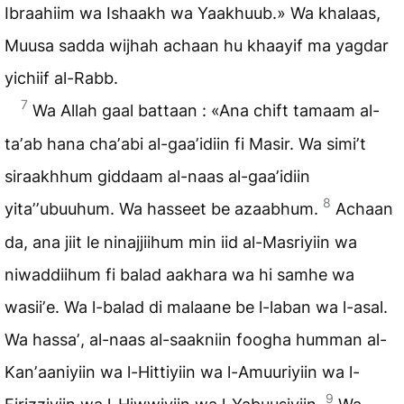
Ibraahiim wa Ishaakh wa Yaakhuub.» Wa khalaas,
Muusa sadda wijhah achaan hu khaayif ma yagdar
yichiif al-Rabb.
7
Wa Allah gaal battaan : «Ana chift tamaam al-
taʼab hana chaʼabi al-gaaʼidiin fi Masir. Wa simiʼt
siraakhhum giddaam al-naas al-gaaʼidiin
8
yitaʼʼubuuhum. Wa hasseet be azaabhum.
Achaan
da, ana jiit le ninajjiihum min iid al-Masriyiin wa
niwaddiihum fi balad aakhara wa hi samhe wa
wasiiʼe. Wa l-balad di malaane be l-laban wa l-asal.
Wa hassaʼ, al-naas al-saakniin foogha humman al-
Kanʼaaniyiin wa l-Hittiyiin wa l-Amuuriyiin wa l-
9