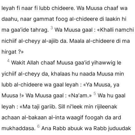
leyah fi naar fi lubb chideere. Wa Muusa chaaf wa
daahu, naar gammat foog al-chideere di laakin hi
3
ma gaaʼide tahrag.
Wa Muusa gaal : «Khalli namchi
nichiif al-cheyy al-ajiib da. Maala al-chideere di ma
hirgat ?»
4
Wakit Allah chaaf Muusa gaaʼid yihawwig le
yichiif al-cheyy da, khalaas hu naada Muusa min
lubb al-chideere wa gaal leyah : «Ya Muusa, ya
5
Muusa !» Wa Muusa gaal : «Naʼam.»
Wa hu gaal
leyah : «Ma taji gariib. Sill niʼleek min rijileenak
achaan al-bakaan al-inta waagif foogah da ard
6
mukhaddasa.
Ana Rabb abuuk wa Rabb juduudak