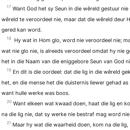
17
Want God het sy Seun in die wêreld gestuur nie
wêreld te veroordeel nie, maar dat die wêreld deur
gered kan word.
18
Hy wat in Hom glo, word nie veroordeel nie; m
wat nie glo nie, is alreeds veroordeel omdat hy nie g
het in die Naam van die eniggebore Seun van God ni
19
En dit is die oordeel: dat die lig in die wêreld g
het, en die mense het die duisternis liewer gehad as d
want hulle werke was boos.
20
Want elkeen wat kwaad doen, haat die lig en k
na die lig nie, dat sy werke nie bestraf mag word nie
21
Maar hy wat die waarheid doen, kom na die lig,