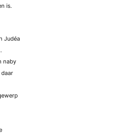
n is.
an Judéa
.
n naby
 daar
 gewerp
e