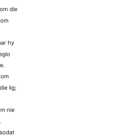
 om die
 Hom
aar hy
eglo
e.
ekom
ie lig;
om nie
.
 sodat