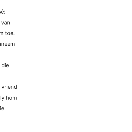
sê:
 van
m toe.
anneem
 die
 vriend
bly hom
ie