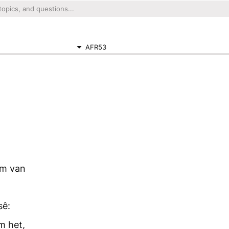
AFR53
am van
sê:
m het,