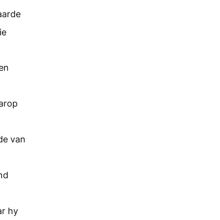
aarde
ie
 en
aarop
de van
and
ar hy