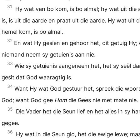
31
Hy wat van bo kom, is bo almal; hy wat uit die 
is, is uit die aarde en praat uit die aarde. Hy wat uit d
hemel kom, is bo almal.
32
En wat Hy gesien en gehoor het, dit getuig Hy;
niemand neem sy getuienis aan nie.
33
Wie sy getuienis aangeneem het, het sy seël d
gesit dat God waaragtig is.
34
Want Hy wat God gestuur het, spreek die woor
God; want God gee
Hom
die Gees nie met mate nie.
35
Die Vader het die Seun lief en het alles in sy h
gegee.
36
Hy wat in die Seun glo, het die ewige lewe; ma