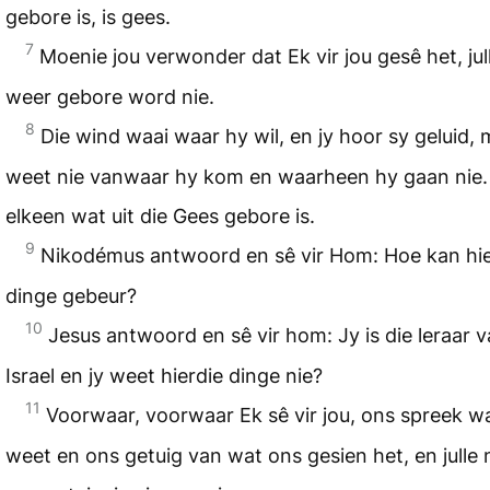
gebore is, is gees.
7
Moenie jou verwonder dat Ek vir jou gesê het, ju
weer gebore word nie.
8
Die wind waai waar hy wil, en jy hoor sy geluid, 
weet nie vanwaar hy kom en waarheen hy gaan nie. 
elkeen wat uit die Gees gebore is.
9
Nikodémus antwoord en sê vir Hom: Hoe kan hie
dinge gebeur?
10
Jesus antwoord en sê vir hom: Jy is die leraar 
Israel en jy weet hierdie dinge nie?
11
Voorwaar, voorwaar Ek sê vir jou, ons spreek w
weet en ons getuig van wat ons gesien het, en julle