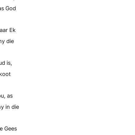
as God
aar Ek
hy die
d is,
skoot
u, as
y in die
ie Gees