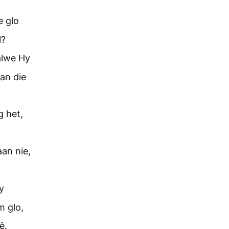
e glo
l?
alwe Hy
an die
g het,
an nie,
y
m glo,
ê.