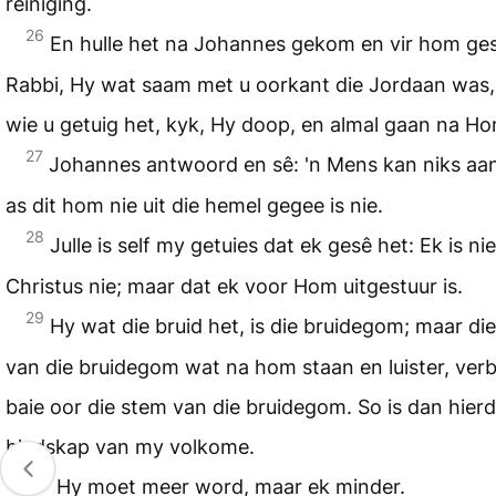
reiniging.
26
En hulle het na Johannes gekom en vir hom ge
Rabbi, Hy wat saam met u oorkant die Jordaan was,
wie u getuig het, kyk, Hy doop, en almal gaan na Ho
27
Johannes antwoord en sê: 'n Mens kan niks a
as dit hom nie uit die hemel gegee is nie.
28
Julle is self my getuies dat ek gesê het: Ek is nie
Christus nie; maar dat ek voor Hom uitgestuur is.
29
Hy wat die bruid het, is die bruidegom; maar die
van die bruidegom wat na hom staan en luister, ver
baie oor die stem van die bruidegom. So is dan hierd
blydskap van my volkome.
30
Hy moet meer word, maar ek minder.