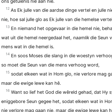
ons getuienis nie aan nie.
12
As Ek julle van die aardse dinge vertel en julle ni
nie, hoe sal julle glo as Ek julle van die hemelse verte
13
En niemand het opgevaar in die hemel nie, beh
wat uit die hemel neergedaal het,
naamlik
die Seun v
mens wat in die hemel is.
14
En soos Moses die slang in die woestyn verhoo
so moet die Seun van die mens verhoog word,
15
sodat elkeen wat in Hom glo, nie verlore mag ga
maar die ewige lewe kan hê.
16
Want so lief het God die wêreld gehad, dat Hy s
eniggebore Seun gegee het, sodat elkeen wat in Ho
nie verlore mag gaan nie, maar die ewige lewe kan h