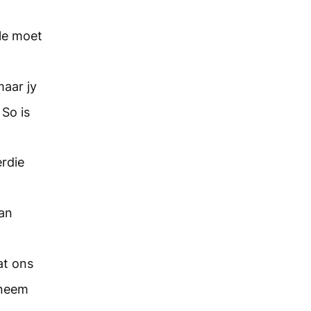
lle moet
maar jy
So is
rdie
van
at ons
 neem