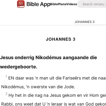
Bible
Plans
Videos
JOHANNES 3
JOHANNES 3
Jesus onderrig Nikodémus aangaande die
wedergeboorte.
1
EN daar was 'n man uit die Fariseërs met die na
Nikodémus, 'n owerste van die Jode.
2
Hy het in die nag na Jesus gekom en vir Hom ge
Rabbi, ons weet dat U 'n leraar is wat van God geko