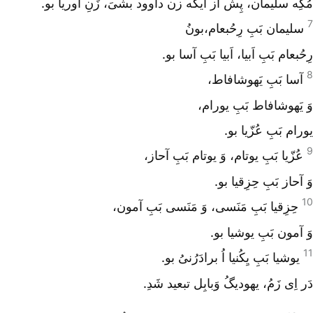
مُکِه سلیمان، پِش از ایکه زن داوود بشیَ، زَنِ اوریا بو.
7
سلیمان بَبِ رِحُبعام،بونُ
رِحُبعام بَبِ اَبیا، اَبیا بَبِ آسا بو.
8
آسا بَبِ یَهوشافاط،
وَ یَهوشافاط بَبِ یورام،
یورام بَبِ عُزّیا بو.
9
عُزّیا بَبِ یوتام، وَ یوتام بَبِ آحاز،
وَ آحاز بَبِ حِزِقیا بو.
10
حِزِقیا بَبِ مَنَسی، وَ مَنَسی بَبِ آمون،
وَ آمون بَبِ یوشیا بو.
11
یوشیا بَبِ یِکُنیا اُ برادَرُنیُ بو.
دَر اِی زَمُ، یهودیگُ وَبابِل تبعید شَدِ.