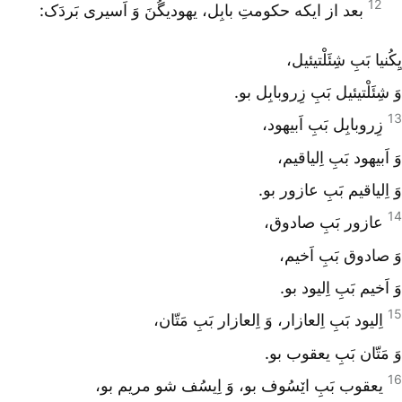
12
بعد از ایکه حکومتِ بابِل، یهودیگُنَ وَ اَسیری بَردَک:
یِکُنیا بَبِ شِئَلْتیئیل،
وَ شِئَلْتیئیل بَبِ زِروبابِل بو.
13
زِروبابِل بَبِ اَبیهود،
وَ اَبیهود بَبِ اِلیاقیم،
وَ اِلیاقیم بَبِ عازور بو.
14
عازور بَبِ صادوق،
وَ صادوق بَبِ اَخیم،
وَ اَخیم بَبِ اِلیود بو.
15
اِلیود بَبِ اِلعازار، وَ اِلعازار بَبِ مَتّان،
وَ مَتّان بَبِ یعقوب بو.
16
یعقوب بَبِ اێسُوف بو، وَ اِیسُف شو مریم بو،