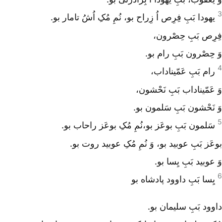
3
یهودا بَبِ فِرِص اُ زِراح بو، نُمِ مُکِ اُشُ تامار بو.
فِرِص بَبِ حِصْرون،
وَ حِصْرون بَبِ رام بو.
4
رام بَبِ عَمّیناداب،
وَ عَمّیناداب بَبِ نَحْشون،
وَ نَحْشون بَبِ سَلمون بو.
5
سَلمون بَبِ بوعَز بو،نُمِ مُکِ بوعَز راحاب بو.
بوعَز بَبِ عوبید بو، وَ نُمِ مُکِ عوبید روت بو.
وَ عوبید بَبِ یِسا بو.
6
یِسا بَبِ داوود پادشاه بو
داوود بَبِ سلیمان بو.