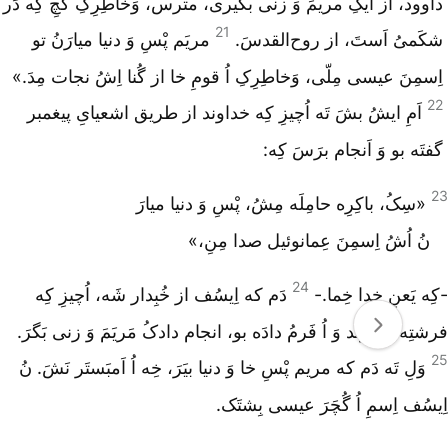
داوود، از ایکِ مریمَ وَ زنی بگیری، مترس، وَخاطِرِکِ گُچِ کِه دَر
21
شکَمیُ اَستَ، از روح‌القدسَ.
مریَم پْسِ وَ دنیا میارَنُ تو
اِسمِنَ عیسی مِلّی، وَخاطِرِکِ اُ قومِ خا از گُنا اِشُ نجات مِدَ.»
22
اَمِ ایشُ بشَ تَه اُچیزِ کِه خداوند از طریق اشعیایِ پیغمبر
گفتَه بو وَ اَنجام برَسَ کِه:
23
«سِکُ، باکِرِه‌ حامِلَه مِشُ، پْسِ وَ دنیا میارَ
نُ اُشُ اِسمِنَ عِمانوئیل صدا مِنِ،»
24
-کِه یَعنِ خدا خِما.-
دَم که اِیسُف از خُبِدار شَه، اُچیزِ کِه
فرشتِه خداوند وَ اُ فَرمُ دادَه بو، انجام دادکُ مَریَمَ وَ زنی بَگرَ.
25
وَلِ تَه دَم که مریم پْسِ خا وَ دنیا بیَرَ، خِه اُ اَمبَستَر نَشَ. نُ
اِیسُف اِسمِ اُ گُچَرَ عیسی بِشتَک.