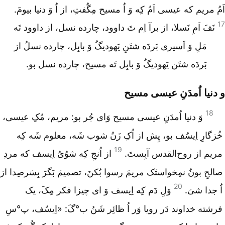
اَمُ مریم که عیسی اَمُ کِه وَ اُ مسیح مِگُفتِ، از اُ وَ دنیا بیومَ.
17
نَفَ اَمِ نَسلا، از برآ اِم تَ داوود، چارده نسل، از داوود تَه
مَلِ وَ اَسیری بَردَه شتَنِ یَهودیگُ وَ بابِل، چارده نسلُ از
بَردَه شتَن یَهودیگُ وَ بابِل تَه مسیح، چارده نسل بو.
و دنیا اُمدَنِ عیسی مسیح
18
وَ دنیا اُمدَنِ عیسی مسیح وَای جُر بو: مریم، مُکِ عیسی،
خُزگارِ اِیسُف بو، پِش از اُکِ زَنُ شوب شَه، معلوم شَه کِه
19
مریم از روح‌القدس آبِستَ.
از اُنجِ کِه شوُیُ اِیسف که مردِ
صالحِ بونُ نمِخواستَک مریمَ رسوا بُکنَ، تصمیمَ بَگرَ بِسَرصِدا از
20
اُ جدا شیَ.
وَلِ دَم کِه اِیسف وَ ای چیزا فکر مِکَ، یک
فرشته خداوند دَر رویا وَر اُ ظائِر شَنُ ب°گَ: «اِیسُف، پ°سِ