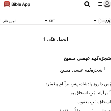
SBT
انجیل مَتّی 1
انجیل مَتّی 1
شجرَه‌نُمِه عیسی مسیح
1
شجرَه‌نُمِه عیسی مسیح
پْسِ داوودِ پادشاه، پِسِ برآ اِمِ پیغَمبَر:
2
برآ اِم، بَبِ اسحاق بو
اسحاق، بَبِ یعقوب
وَ یعقوب، بَبِ یهودا اُ بِرادَرُنیُ بو.