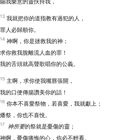
賜我樂意的靈扶持我，
13
我就把你的道指教有過犯的人，
罪人必歸順你。
14
神啊，你是拯救我的神；
求你救我脫離流人血的罪！
我的舌頭就高聲歌唱你的公義。
15
主啊，求你使我嘴唇張開，
我的口便傳揚讚美你的話！
16
你本不喜愛祭物，若喜愛，我就獻上；
燔祭，你也不喜悅。
17
神所要
的祭就是憂傷的靈；
神啊，憂傷痛悔的心，你必不輕看。