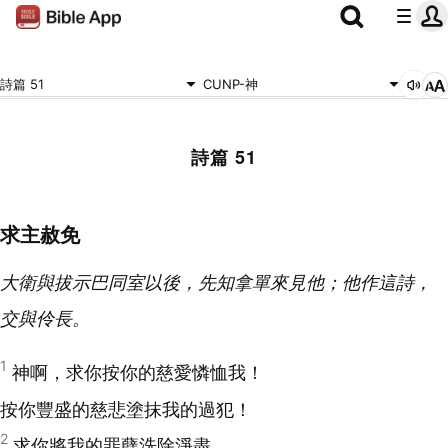
詩篇 51
CUNP-神
詩篇 51
求主赦免
大衛與拔示巴同室以後，先知拿單來見他；他作這詩，
交與伶長。
1
神啊，求你按你的慈愛憐恤我！
按你豐盛的慈悲塗抹我的過犯！
2
求你將我的罪孽洗除淨盡，