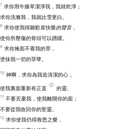
7
求你用牛膝草潔淨我，我就乾淨；
求你洗滌我，我就比雪更白。
8
求你使我得聽歡喜快樂
的聲音
，
使你所壓傷的骨頭可以踴躍。
9
求你掩面不看我的罪，
塗抹我一切的罪孽。
10
神啊，求你為我造清潔的心，
使我裏面重新有正直
的靈。
11
不要丟棄我，使我離開你的面；
不要從我收回你的聖靈。
12
求你使我仍得救恩之樂，