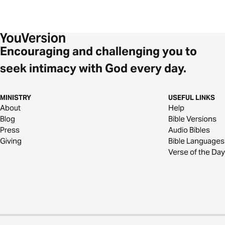
Encouraging and challenging you to
seek intimacy with God every day.
MINISTRY
USEFUL LINKS
About
Help
Blog
Bible Versions
Press
Audio Bibles
Giving
Bible Languages
Verse of the Day