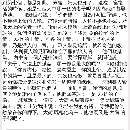
到第七個，都是如此。 末後，婦人也死了。 這樣，當復
活的時候，她是七個人中哪一個的妻子呢？因為他們都娶
過她。」 耶穌回答說：「你們錯了；因為不明白聖經，也
不曉得上帝的大能。 當復活的時候，人也不娶也不嫁，乃
像天上的使者一樣。 論到死人復活，上帝在經上向你們所
說的，你們沒有念過嗎？ 他說：『我是 亞伯拉罕 的上
帝， 以撒 的上帝， 雅各 的上帝。』上帝不是死人的上
帝，乃是活人的上帝。」 眾人聽見這話，就希奇他的教
訓。 法利賽人聽見耶穌堵住了撒都該人的口，他們就聚
集。 內中有一個人是律法師，要試探耶穌，就問他說：
「夫子，律法上的誡命，哪一條是最大的呢？」 耶穌對他
說：「你要盡心、盡性、盡意愛主－你的上帝。 這是誡命
中的第一，且是最大的。 其次也相倣，就是要愛人如己。
這兩條誡命是律法和先知一切道理的總綱。」 法利賽人聚
集的時候，耶穌問他們說： 「論到基督，你們的意見如
何？他是誰的子孫呢？」他們回答說：「是 大衛 的子
孫。」 耶穌說：「這樣， 大衛 被聖靈感動，怎麼還稱他
為主，說： 主對我主說： 你坐在我的右邊， 等我把你仇
敵放在你的腳下。 大衛 既稱他為主，他怎麼又是 大衛 的
子孫呢？」