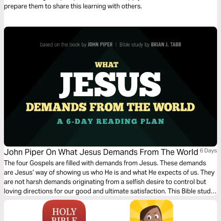
prepare them to share this learning with others.
John Piper On What Jesus Demands From The World
6 Days
The four Gospels are filled with demands from Jesus. These demands
are Jesus’ way of showing us who He is and what He expects of us. They
are not harsh demands originating from a selfish desire to control but
loving directions for our good and ultimate satisfaction. This Bible study
will guide you through some of these demands, with the ultimate end of
glorifying God through obedience to His Son.