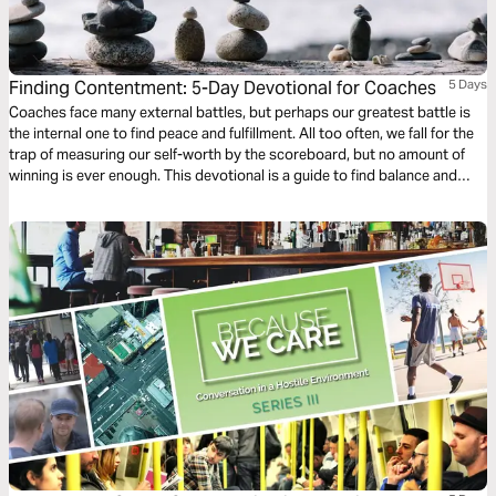
Finding Contentment: 5-Day Devotional for Coaches
5 Days
Coaches face many external battles, but perhaps our greatest battle is
the internal one to find peace and fulfillment. All too often, we fall for the
trap of measuring our self-worth by the scoreboard, but no amount of
winning is ever enough. This devotional is a guide to find balance and
contentment in the midst of a sporting culture that values winning above
all else.