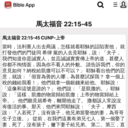
馬太福音 22:15-45
馬太福音 22:15-45
CUNP-上帝
當時，法利賽人出去商議，怎樣就着耶穌的話陷害他， 就
打發他們的門徒同 希律 黨的人去見耶穌，說：「夫子，
我們知道你是誠實人，並且誠誠實實傳上帝的道，甚麼人
你都不徇情面，因為你不看人的外貌。 請告訴我們，你的
意見如何？納稅給凱撒可以不可以？」 耶穌看出他們的惡
意，就說：「假冒為善的人哪，為甚麼試探我？ 拿一個上
稅的錢給我看！」他們就拿一個銀錢來給他。 耶穌說：
「這像和這號是誰的？」 他們說：「是凱撒的。」耶穌
說：「這樣，凱撒的物當歸給凱撒；上帝的物當歸給上
帝。」 他們聽見就希奇，離開他走了。 撒都該人常說沒
有復活的事。那天，他們來問耶穌說： 「夫子， 摩西
說：『人若死了，沒有孩子，他兄弟當娶他的妻，為哥哥
生子立後。』 從前，在我們這裏有弟兄七人，第一個娶了
妻，死了，沒有孩子，撇下妻子給兄弟。 第二、第三，直