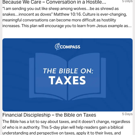
Because We Care – Conversation in a Hostile
5 Days
Environment
“I am sending you out like sheep among wolves…be as shrewd as
snakes…innocent as doves” Matthew 10:16. Culture is ever-changing,
meaningful conversations can become more difficult as hostility
increases. This plan will encourage you to learn from Jesus example as
he engaged with the interested, only sought to intrigue the disinterested,
and deflected the hostile. He both thrived and achieved his purpose on
earth despite hostility, and so can we!
Financial Discipleship – the Bible on Taxes
5 Days
The Bible has a lot to say about taxes, and it doesn’t change, regardless
of who is in authority. This 5-day plan will help readers gain a biblical
understanding and perspective on taxes, apply it to their lives, and