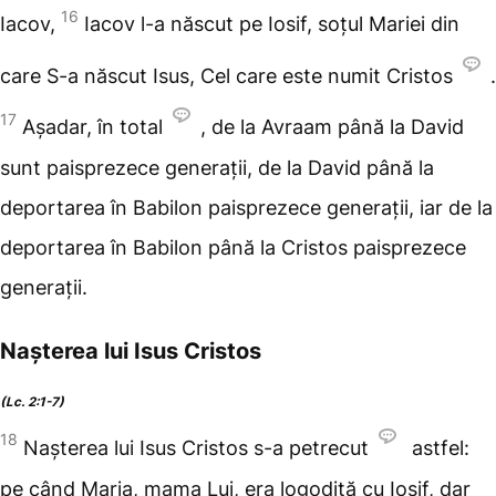
16
Iacov,
Iacov l-a născut pe Iosif, soțul Mariei din
care S-a născut Isus, Cel care este numit Cristos
.
17
Așadar, în total
, de la Avraam până la David
sunt paisprezece generații, de la David până la
deportarea în Babilon paisprezece generații, iar de la
deportarea în Babilon până la Cristos paisprezece
generații.
Nașterea lui Isus Cristos
(Lc. 2:1-7)
18
Nașterea lui Isus Cristos s-a petrecut
astfel:
pe când Maria, mama Lui, era logodită cu Iosif, dar