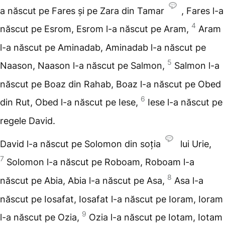
a născut pe Fares și pe Zara din Tamar
, Fares l-a
4
născut pe Esrom, Esrom l-a născut pe Aram,
Aram
l-a născut pe Aminadab, Aminadab l-a născut pe
5
Naason, Naason l-a născut pe Salmon,
Salmon l-a
născut pe Boaz din Rahab, Boaz l-a născut pe Obed
6
din Rut, Obed l-a născut pe Iese,
Iese l-a născut pe
regele David.
David l-a născut pe Solomon din soția
lui Urie,
7
Solomon l-a născut pe Roboam, Roboam l-a
8
născut pe Abia, Abia l-a născut pe Asa,
Asa l-a
născut pe Iosafat, Iosafat l-a născut pe Ioram, Ioram
9
l-a născut pe Ozia,
Ozia l-a născut pe Iotam, Iotam