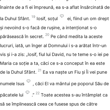
înainte de a fi ei împreună, ea s-a aflat însărcinată de
19
la Duhul Sfânt.
Iosif, soțul
ei, fiind un om drept
și nevoind s-o facă de rușine, a intenționat s-o
20
părăsească în secret.
Pe când medita la aceste
lucruri, iată, un înger al Domnului i s-a arătat într-un
vis și i-a zis: „Iosif, fiul lui David, nu te teme s-o iei pe
Maria ca soție a ta, căci ce s-a conceput în ea este
21
de la Duhul Sfânt.
Ea va naște un Fiu și Îi vei pune
numele Isus
, căci El va mântui pe poporul Său de
22
păcatele lui
.”
Toate acestea s-au întâmplat ca
să se împlinească ceea ce fusese spus de către