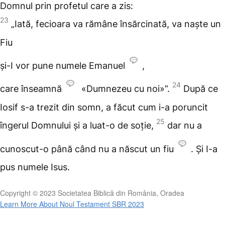
Domnul prin profetul care a zis:
23
„Iată, fecioara va rămâne însărcinată, va naște un
Fiu
și-I vor pune numele Emanuel
,
24
care înseamnă
«Dumnezeu cu noi»”.
După ce
Iosif s-a trezit din somn, a făcut cum i-a poruncit
25
îngerul Domnului și a luat-o de soție,
dar nu a
cunoscut-o până când nu a născut un fiu
. Și I-a
pus numele Isus.
Copyright © 2023 Societatea Biblică din România, Oradea
Learn More About Noul Testament SBR 2023