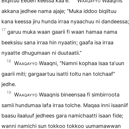
Biqiltuu Eeden keessa kaaʼe.
Waaqayyo
Waaqnis
akkana jedhee nama ajaje; “Muka iddoo biqiltuu
kana keessa jiru hunda irraa nyaachuu ni dandeessa;
17
garuu muka waan gaarii fi waan hamaa nama
beeksisu sana irraa hin nyaatin; gaafa isa irraa
nyaatte dhugumaan ni duutaatii.”
18
Waaqayyo
Waaqni, “Namni kophaa isaa taʼuun
gaarii miti; gargaartuu isatti toltu nan tolchaaf”
jedhe.
19
Waaqayyo
Waaqnis bineensaa fi simbirroota
samii hundumaa lafa irraa tolche. Maqaa inni isaaniif
baasu ilaaluuf jedhees gara namichaatti isaan fide;
wanni namichi sun tokkoo tokkoo uumamawwan