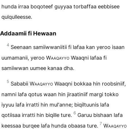
hunda irraa boqoteef guyyaa torbaffaa eebbisee
qulqulleesse.
Addaamii fi Hewaan
4
Seenaan samiiwwaniitii fi lafaa kan yeroo isaan
uumamanii, yeroo
Waaqayyo
Waaqni lafaa fi
samiiwwan uumee kanaa dha.
5
Sababii
Waaqayyo
Waaqni bokkaa hin roobsiniif,
namni lafa qotus waan hin jiraatiniif margi tokko
iyyuu lafa irratti hin mulʼanne; biqiltuunis lafa
6
qotiisaa irratti hin biqille ture.
Garuu bishaan lafa
7
keessaa burqee lafa hunda obaasa ture.
Waaqayyo