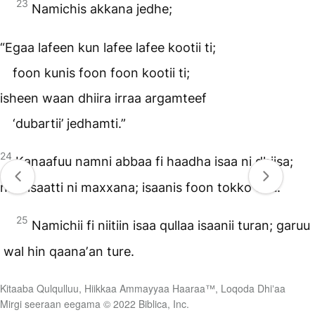
23
Namichis akkana jedhe;
“Egaa lafeen kun lafee lafee kootii ti;
foon kunis foon foon kootii ti;
isheen waan dhiira irraa argamteef
‘dubartii’ jedhamti.”
24
Kanaafuu namni abbaa fi haadha isaa ni dhiisa;
niitii isaatti ni maxxana; isaanis foon tokko taʼu.
25
Namichii fi niitiin isaa qullaa isaanii turan; garuu
wal hin qaanaʼan ture.
Kitaaba Qulqulluu, Hiikkaa Ammayyaa Haaraa™, Loqoda Dhiʼaa
Mirgi seeraan eegama © 2022 Biblica, Inc.