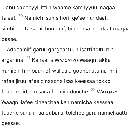
lubbu qabeeyyii ittiin waame kam iyyuu maqaa
20
taʼeef.
Namichi sunis horii qeʼee hundaaf,
simbirroota samii hundaaf, bineensa hundaaf maqaa
baase.
Addaamiif garuu gargaartuun isatti toltu hin
21
argamne.
Kanaafis
Waaqayyo
Waaqni akka
namichi hirribaan of wallaalu godhe; utuma inni
rafaa jiruu lafee cinaacha isaa keessaa tokko
22
fuudhee iddoo sana fooniin duuche.
Waaqayyo
Waaqni lafee cinaachaa kan namicha keessaa
fuudhe sana irraa dubartii tolchee gara namichaatti
geesse.