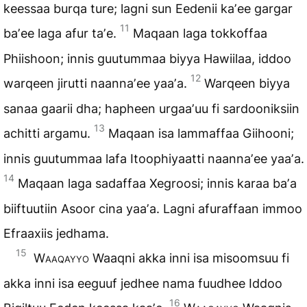
keessaa burqa ture; lagni sun Eedenii kaʼee gargar
11
baʼee laga afur taʼe.
Maqaan laga tokkoffaa
Phiishoon; innis guutummaa biyya Hawiilaa, iddoo
12
warqeen jirutti naannaʼee yaaʼa.
Warqeen biyya
sanaa gaarii dha; hapheen urgaaʼuu fi sardooniksiin
13
achitti argamu.
Maqaan isa lammaffaa Giihooni;
innis guutummaa lafa Itoophiyaatti naannaʼee yaaʼa.
14
Maqaan laga sadaffaa Xegroosi; innis karaa baʼa
biiftuutiin Asoor cina yaaʼa. Lagni afuraffaan immoo
Efraaxiis jedhama.
15
Waaqayyo
Waaqni akka inni isa misoomsuu fi
akka inni isa eeguuf jedhee nama fuudhee Iddoo
16