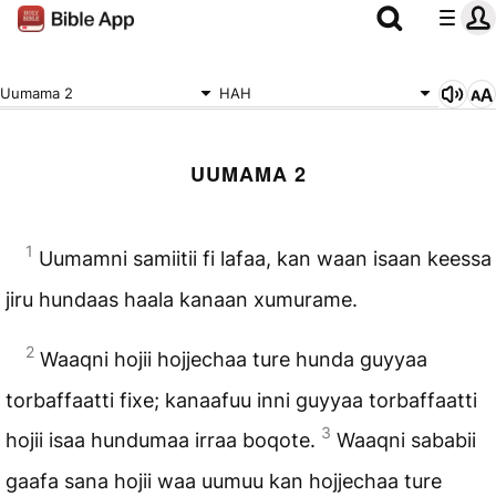
Uumama 2
HAH
UUMAMA 2
1
Uumamni samiitii fi lafaa, kan waan isaan keessa
jiru hundaas haala kanaan xumurame.
2
Waaqni hojii hojjechaa ture hunda guyyaa
torbaffaatti fixe; kanaafuu inni guyyaa torbaffaatti
3
hojii isaa hundumaa irraa boqote.
Waaqni sababii
gaafa sana hojii waa uumuu kan hojjechaa ture