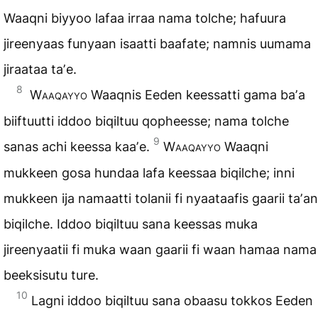
Waaqni biyyoo lafaa irraa nama tolche; hafuura
jireenyaas funyaan isaatti baafate; namnis uumama
jiraataa taʼe.
8
Waaqayyo
Waaqnis Eeden keessatti gama baʼa
biiftuutti iddoo biqiltuu qopheesse; nama tolche
9
sanas achi keessa kaaʼe.
Waaqayyo
Waaqni
mukkeen gosa hundaa lafa keessaa biqilche; inni
mukkeen ija namaatti tolanii fi nyaataafis gaarii taʼan
biqilche. Iddoo biqiltuu sana keessas muka
jireenyaatii fi muka waan gaarii fi waan hamaa nama
beeksisutu ture.
10
Lagni iddoo biqiltuu sana obaasu tokkos Eeden