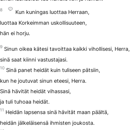
8
Kun kuningas luottaa Herraan,
luottaa Korkeimman uskollisuuteen,
hän ei horju.
9
Sinun oikea kätesi tavoittaa kaikki vihollisesi, Herra,
sinä saat kiinni vastustajasi.
10
Sinä panet heidät kuin tuliseen pätsiin,
kun he joutuvat sinun eteesi, Herra.
Sinä hävität heidät vihassasi,
ja tuli tuhoaa heidät.
11
Heidän lapsensa sinä hävität maan päältä,
heidän jälkeläisensä ihmisten joukosta.