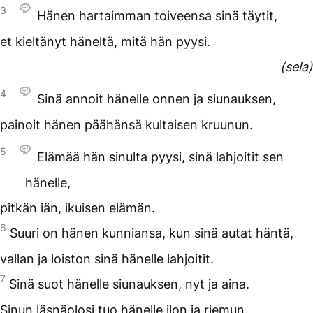
3
Hänen hartaimman toiveensa sinä täytit,
et kieltänyt häneltä, mitä hän pyysi.
(sela)
4
Sinä annoit hänelle onnen ja siunauksen,
painoit hänen päähänsä kultaisen kruunun.
5
Elämää hän sinulta pyysi, sinä lahjoitit sen
hänelle,
pitkän iän, ikuisen elämän.
6
Suuri on hänen kunniansa, kun sinä autat häntä,
vallan ja loiston sinä hänelle lahjoitit.
7
Sinä suot hänelle siunauksen, nyt ja aina.
Sinun läsnäolosi tuo hänelle ilon ja riemun.