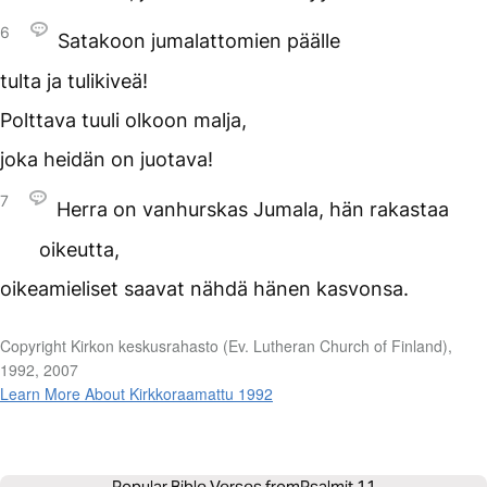
6
Satakoon jumalattomien päälle
tulta ja tulikiveä!
Polttava tuuli olkoon malja,
joka heidän on juotava!
7
Herra on vanhurskas Jumala, hän rakastaa
oikeutta,
oikeamieliset saavat nähdä hänen kasvonsa.
Copyright Kirkon keskusrahasto (Ev. Lutheran Church of Finland),
1992, 2007
Learn More About Kirkkoraamattu 1992
Popular Bible Verses from
Psalmit 11