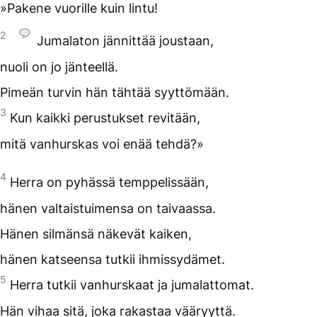
»Pakene vuorille kuin lintu!
2
Jumalaton jännittää joustaan,
nuoli on jo jänteellä.
Pimeän turvin hän tähtää syyttömään.
3
Kun kaikki perustukset revitään,
mitä vanhurskas voi enää tehdä?»
4
Herra on pyhässä temppelissään,
hänen valtaistuimensa on taivaassa.
Hänen silmänsä näkevät kaiken,
hänen katseensa tutkii ihmissydämet.
5
Herra tutkii vanhurskaat ja jumalattomat.
Hän vihaa sitä, joka rakastaa vääryyttä.