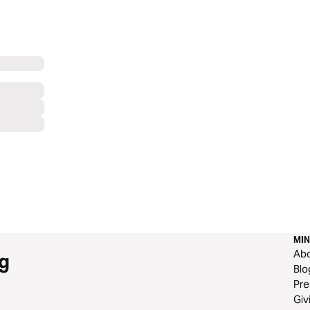
MIN
Ab
g
Blo
Pre
Giv