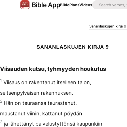
Bible
Plans
Videos
Sananlaskujen kirja 9
SANANLASKUJEN KIRJA 9
Viisauden kutsu, tyhmyyden houkutus
1
Viisaus on rakentanut itselleen talon,
seitsenpylväisen rakennuksen.
2
Hän on teuraansa teurastanut,
maustanut viinin, kattanut pöydän
3
ja lähettänyt palvelustyttönsä kaupunkiin