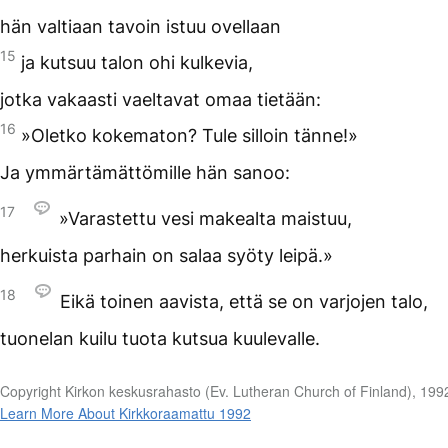
hän valtiaan tavoin istuu ovellaan
15
ja kutsuu talon ohi kulkevia,
jotka vakaasti vaeltavat omaa tietään:
16
»Oletko kokematon? Tule silloin tänne!»
Ja ymmärtämättömille hän sanoo:
17
»Varastettu vesi makealta maistuu,
herkuista parhain on salaa syöty leipä.»
18
Eikä toinen aavista, että se on varjojen talo,
tuonelan kuilu tuota kutsua kuulevalle.
Copyright Kirkon keskusrahasto (Ev. Lutheran Church of Finland), 199
Learn More About Kirkkoraamattu 1992