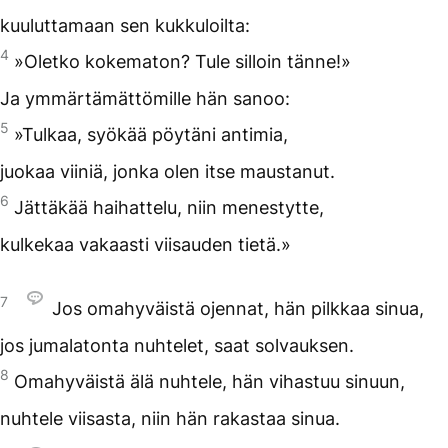
kuuluttamaan sen kukkuloilta:
4
»Oletko kokematon? Tule silloin tänne!»
Ja ymmärtämättömille hän sanoo:
5
»Tulkaa, syökää pöytäni antimia,
juokaa viiniä, jonka olen itse maustanut.
6
Jättäkää haihattelu, niin menestytte,
kulkekaa vakaasti viisauden tietä.»
7
Jos omahyväistä ojennat, hän pilkkaa sinua,
jos jumalatonta nuhtelet, saat solvauksen.
8
Omahyväistä älä nuhtele, hän vihastuu sinuun,
nuhtele viisasta, niin hän rakastaa sinua.