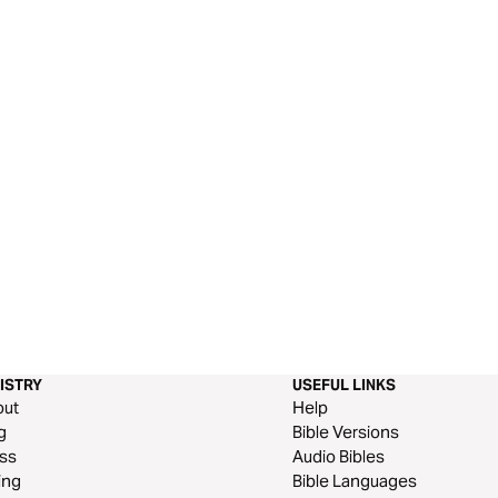
ISTRY
USEFUL LINKS
out
Help
g
Bible Versions
ss
Audio Bibles
ing
Bible Languages