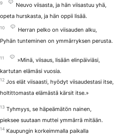
9
Neuvo viisasta, ja hän viisastuu yhä,
opeta hurskasta, ja hän oppii lisää.
10
Herran pelko on viisauden alku,
Pyhän tunteminen on ymmärryksen perusta.
11
»Minä, viisaus, lisään elinpäiviäsi,
kartutan elämäsi vuosia.
12
Jos elät viisaasti, hyödyt viisaudestasi itse,
holtittomasta elämästä kärsit itse.»
13
Tyhmyys, se häpeämätön nainen,
pieksee suutaan muttei ymmärrä mitään.
14
Kaupungin korkeimmalla paikalla