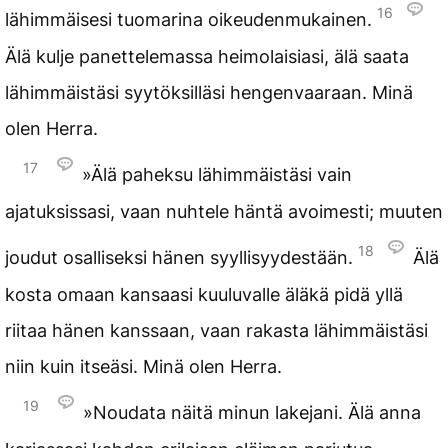
16
lähimmäisesi tuomarina oikeudenmukainen.
Älä kulje panettelemassa heimolaisiasi, älä saata
lähimmäistäsi syytöksilläsi hengenvaaraan. Minä
olen Herra.
17
»Älä paheksu lähimmäistäsi vain
ajatuksissasi, vaan nuhtele häntä avoimesti; muuten
18
joudut osalliseksi hänen syyllisyydestään.
Älä
kosta omaan kansaasi kuuluvalle äläkä pidä yllä
riitaa hänen kanssaan, vaan rakasta lähimmäistäsi
niin kuin itseäsi. Minä olen Herra.
19
»Noudata näitä minun lakejani. Älä anna