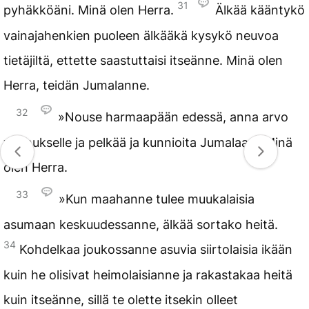
31
pyhäkköäni. Minä olen Herra.
Älkää kääntykö
vainajahenkien puoleen älkääkä kysykö neuvoa
tietäjiltä, ettette saastuttaisi itseänne. Minä olen
Herra, teidän Jumalanne.
32
»Nouse harmaapään edessä, anna arvo
vanhukselle ja pelkää ja kunnioita Jumalaasi. Minä
olen Herra.
33
»Kun maahanne tulee muukalaisia
asumaan keskuudessanne, älkää sortako heitä.
34
Kohdelkaa joukossanne asuvia siirtolaisia ikään
kuin he olisivat heimolaisianne ja rakastakaa heitä
kuin itseänne, sillä te olette itsekin olleet