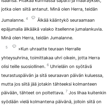
isäänsä. Pitäkää kunniassa sapatti ja määräykset,
jotka olen siitä antanut. Minä olen Herra, teidän
4
Jumalanne.
Älkää kääntykö seuraamaan
epäjumalia älkääkä valako itsellenne jumalankuvia.
Minä olen Herra, teidän Jumalanne.
5
»Kun uhraatte teuraan Herralle
yhteysuhrina, toimittakaa uhri oikein, jotta Herra
6
olisi teille suosiollinen.
Uhrieläin on syötävä
teurastuspäivän ja sitä seuraavan päivän kuluessa,
mutta jos siitä jää jotakin tähteeksi kolmanteen
7
päivään, tähteet on poltettava.
Jos lihaa kuitenkin
syödään vielä kolmantena päivänä, jolloin siitä on