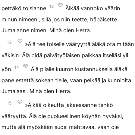
12
pettäkö toisianne.
Älkää vannoko väärin
minun nimeeni, sillä jos niin teette, häpäisette
Jumalanne nimen. Minä olen Herra.
13
»Älä tee toiselle vääryyttä äläkä ota mitään
väkisin. Älä pidä päivätyöläisen palkkaa itselläsi yli
14
yön.
Älä pilaile kuuron kustannuksella äläkä
pane estettä sokean tielle, vaan pelkää ja kunnioita
Jumalaasi. Minä olen Herra.
15
»Älkää oikeutta jakaessanne tehkö
vääryyttä. Älä ole puolueellinen köyhän hyväksi,
mutta älä myöskään suosi mahtavaa, vaan ole