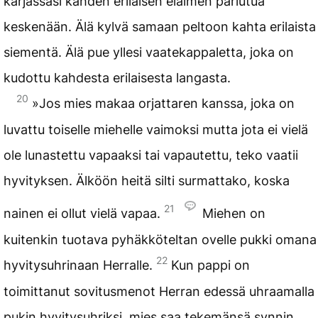
karjassasi kahden erilaisen eläimen pariutua
keskenään. Älä kylvä samaan peltoon kahta erilaista
siementä. Älä pue yllesi vaatekappaletta, joka on
kudottu kahdesta erilaisesta langasta.
20
»Jos mies makaa orjattaren kanssa, joka on
luvattu toiselle miehelle vaimoksi mutta jota ei vielä
ole lunastettu vapaaksi tai vapautettu, teko vaatii
hyvityksen. Älköön heitä silti surmattako, koska
21
nainen ei ollut vielä vapaa.
Miehen on
kuitenkin tuotava pyhäkköteltan ovelle pukki omana
22
hyvitysuhrinaan Herralle.
Kun pappi on
toimittanut sovitusmenot Herran edessä uhraamalla
pukin hyvitysuhriksi, mies saa tekemänsä synnin