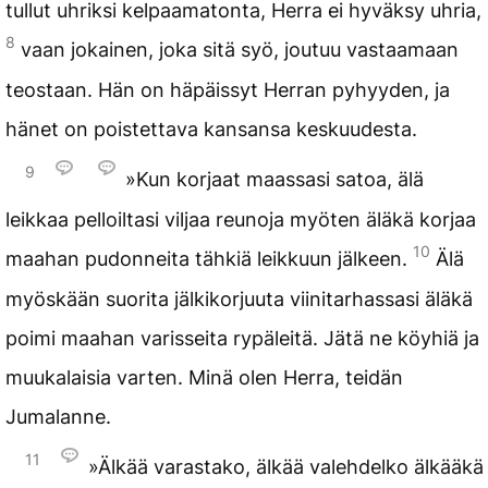
tullut uhriksi kelpaamatonta, Herra ei hyväksy uhria,
8
vaan jokainen, joka sitä syö, joutuu vastaamaan
teostaan. Hän on häpäissyt Herran pyhyyden, ja
hänet on poistettava kansansa keskuudesta.
9
»Kun korjaat maassasi satoa, älä
leikkaa pelloiltasi viljaa reunoja myöten äläkä korjaa
10
maahan pudonneita tähkiä leikkuun jälkeen.
Älä
myöskään suorita jälkikorjuuta viinitarhassasi äläkä
poimi maahan varisseita rypäleitä. Jätä ne köyhiä ja
muukalaisia varten. Minä olen Herra, teidän
Jumalanne.
11
»Älkää varastako, älkää valehdelko älkääkä