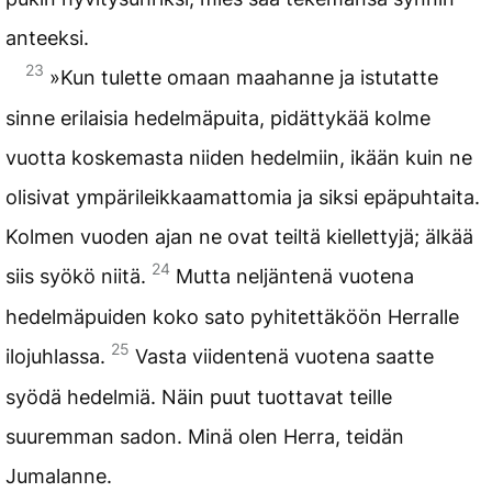
anteeksi.
23
»Kun tulette omaan maahanne ja istutatte
sinne erilaisia hedelmäpuita, pidättykää kolme
vuotta koskemasta niiden hedelmiin, ikään kuin ne
olisivat ympärileikkaamattomia ja siksi epäpuhtaita.
Kolmen vuoden ajan ne ovat teiltä kiellettyjä; älkää
24
siis syökö niitä.
Mutta neljäntenä vuotena
hedelmäpuiden koko sato pyhitettäköön Herralle
25
ilojuhlassa.
Vasta viidentenä vuotena saatte
syödä hedelmiä. Näin puut tuottavat teille
suuremman sadon. Minä olen Herra, teidän
Jumalanne.