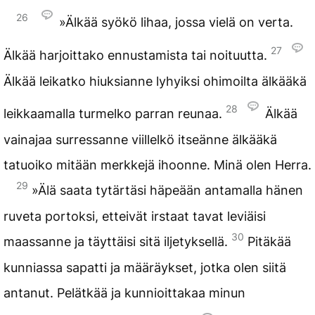
26
»Älkää syökö lihaa, jossa vielä on verta.
27
Älkää harjoittako ennustamista tai noituutta.
Älkää leikatko hiuksianne lyhyiksi ohimoilta älkääkä
28
leikkaamalla turmelko parran reunaa.
Älkää
vainajaa surressanne viillelkö itseänne älkääkä
tatuoiko mitään merkkejä ihoonne. Minä olen Herra.
29
»Älä saata tytärtäsi häpeään antamalla hänen
ruveta portoksi, etteivät irstaat tavat leviäisi
30
maassanne ja täyttäisi sitä iljetyksellä.
Pitäkää
kunniassa sapatti ja määräykset, jotka olen siitä
antanut. Pelätkää ja kunnioittakaa minun