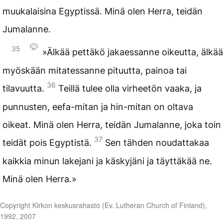
muukalaisina Egyptissä. Minä olen Herra, teidän
Jumalanne.
35
»Älkää pettäkö jakaessanne oikeutta, älkää
myöskään mitatessanne pituutta, painoa tai
36
tilavuutta.
Teillä tulee olla virheetön vaaka, ja
punnusten, eefa-mitan ja hin-mitan on oltava
oikeat. Minä olen Herra, teidän Jumalanne, joka toin
37
teidät pois Egyptistä.
Sen tähden noudattakaa
kaikkia minun lakejani ja käskyjäni ja täyttäkää ne.
Minä olen Herra.»
Copyright Kirkon keskusrahasto (Ev. Lutheran Church of Finland),
1992, 2007