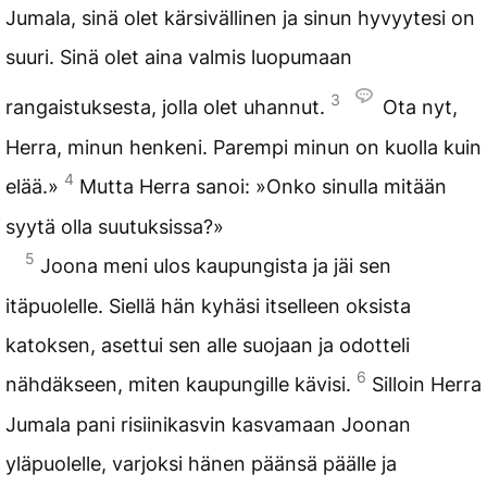
Jumala, sinä olet kärsivällinen ja sinun hyvyytesi on
suuri. Sinä olet aina valmis luopumaan
3
rangaistuksesta, jolla olet uhannut.
Ota nyt,
Herra, minun henkeni. Parempi minun on kuolla kuin
4
elää.»
Mutta Herra sanoi: »Onko sinulla mitään
syytä olla suutuksissa?»
5
Joona meni ulos kaupungista ja jäi sen
itäpuolelle. Siellä hän kyhäsi itselleen oksista
katoksen, asettui sen alle suojaan ja odotteli
6
nähdäkseen, miten kaupungille kävisi.
Silloin Herra
Jumala pani risiinikasvin kasvamaan Joonan
yläpuolelle, varjoksi hänen päänsä päälle ja