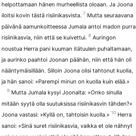
helpottamaan hänen murheellista oloaan. Ja Joona
7
iloitsi kovin tästä risiinikasvista.
Mutta seuraavana
päivänä aamunkoitteessa Jumala antoi madon purra
8
risiinikasvia, niin että se kuivettui.
Auringon
noustua Herra pani kuuman itätuulen puhaltamaan,
ja aurinko paahtoi Joonan päähän, niin että hän oli
nääntymäisillään. Silloin Joona olisi tahtonut kuolla,
ja hän sanoi: »Parempi minun on kuolla kuin elää.»
9
Mutta Jumala kysyi Joonalta: »Onko sinulla
mitään syytä olla suutuksissa risiinikasvin tähden?»
10
Joona vastasi: »Kyllä on, tahtoisin kuolla.»
Herra
sanoi: »Sinä suret risiinikasvia, vaikka et ole nähnyt