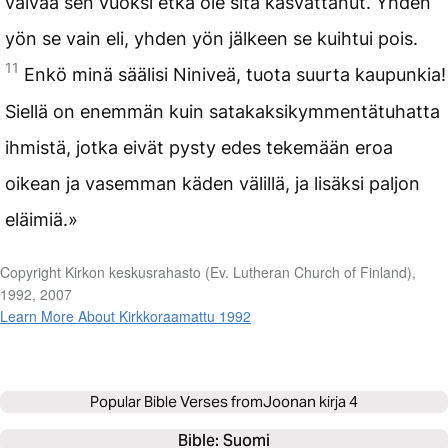
vaivaa sen vuoksi etkä ole sitä kasvattanut. Yhden
yön se vain eli, yhden yön jälkeen se kuihtui pois.
11
Enkö minä säälisi Niniveä, tuota suurta kaupunkia!
Siellä on enemmän kuin satakaksikymmentätuhatta
ihmistä, jotka eivät pysty edes tekemään eroa
oikean ja vasemman käden välillä, ja lisäksi paljon
eläimiä.»
Copyright Kirkon keskusrahasto (Ev. Lutheran Church of Finland),
1992, 2007
Learn More About Kirkkoraamattu 1992
Popular Bible Verses from
Joonan kirja 4
Bible: 
Suomi