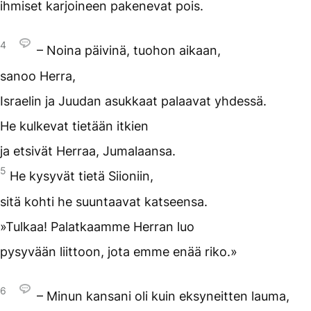
ihmiset karjoineen pakenevat pois.
4
– Noina päivinä, tuohon aikaan,
sanoo Herra,
Israelin ja Juudan asukkaat palaavat yhdessä.
He kulkevat tietään itkien
ja etsivät Herraa, Jumalaansa.
5
He kysyvät tietä Siioniin,
sitä kohti he suuntaavat katseensa.
»Tulkaa! Palatkaamme Herran luo
pysyvään liittoon, jota emme enää riko.»
6
– Minun kansani oli kuin eksyneitten lauma,