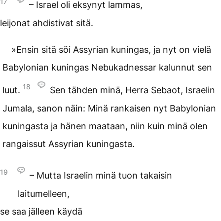
17
– Israel oli eksynyt lammas,
leijonat ahdistivat sitä.
»Ensin sitä söi Assyrian kuningas, ja nyt on vielä
Babylonian kuningas Nebukadnessar kalunnut sen
18
luut.
Sen tähden minä, Herra Sebaot, Israelin
Jumala, sanon näin: Minä rankaisen nyt Babylonian
kuningasta ja hänen maataan, niin kuin minä olen
rangaissut Assyrian kuningasta.
19
– Mutta Israelin minä tuon takaisin
laitumelleen,
se saa jälleen käydä