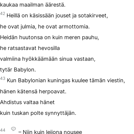
kaukaa maailman äärestä.
42
Heillä on käsissään jouset ja sotakirveet,
he ovat julmia, he ovat armottomia.
Heidän huutonsa on kuin meren pauhu,
he ratsastavat hevosilla
valmiina hyökkäämään sinua vastaan,
tytär Babylon.
43
Kun Babylonian kuningas kuulee tämän viestin,
hänen kätensä herpoavat.
Ahdistus valtaa hänet
kuin tuskan polte synnyttäjän.
44
– Niin kuin leijona nousee