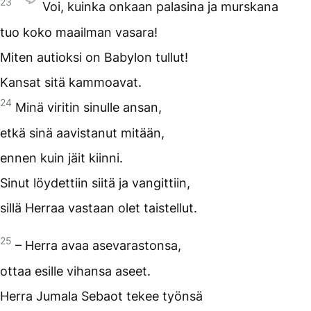
23
Voi, kuinka onkaan palasina ja murskana
tuo koko maailman vasara!
Miten autioksi on Babylon tullut!
Kansat sitä kammoavat.
24
Minä viritin sinulle ansan,
etkä sinä aavistanut mitään,
ennen kuin jäit kiinni.
Sinut löydettiin siitä ja vangittiin,
sillä Herraa vastaan olet taistellut.
25
– Herra avaa asevarastonsa,
ottaa esille vihansa aseet.
Herra Jumala Sebaot tekee työnsä