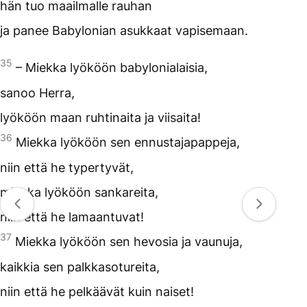
hän tuo maailmalle rauhan
ja panee Babylonian asukkaat vapisemaan.
35
– Miekka lyököön babylonialaisia,
sanoo Herra,
lyököön maan ruhtinaita ja viisaita!
36
Miekka lyököön sen ennustajapappeja,
niin että he typertyvät,
miekka lyököön sankareita,
niin että he lamaantuvat!
37
Miekka lyököön sen hevosia ja vaunuja,
kaikkia sen palkkasotureita,
niin että he pelkäävät kuin naiset!