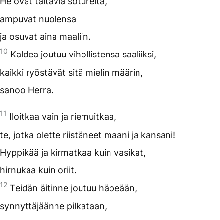
He ovat taitavia sotureita,
ampuvat nuolensa
ja osuvat aina maaliin.
10
Kaldea joutuu vihollistensa saaliiksi,
kaikki ryöstävät sitä mielin määrin,
sanoo Herra.
11
Iloitkaa vain ja riemuitkaa,
te, jotka olette riistäneet maani ja kansani!
Hyppikää ja kirmatkaa kuin vasikat,
hirnukaa kuin oriit.
12
Teidän äitinne joutuu häpeään,
synnyttäjäänne pilkataan,