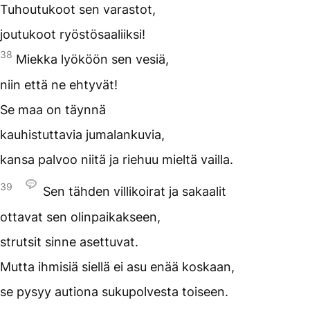
Tuhoutukoot sen varastot,
joutukoot ryöstösaaliiksi!
38
Miekka lyököön sen vesiä,
niin että ne ehtyvät!
Se maa on täynnä
kauhistuttavia jumalankuvia,
kansa palvoo niitä ja riehuu mieltä vailla.
39
Sen tähden villikoirat ja sakaalit
ottavat sen olinpaikakseen,
strutsit sinne asettuvat.
Mutta ihmisiä siellä ei asu enää koskaan,
se pysyy autiona sukupolvesta toiseen.