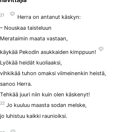
21
Herra on antanut käskyn:
– Nouskaa taisteluun
Merataimin maata vastaan,
käykää Pekodin asukkaiden kimppuun!
Lyökää heidät kuoliaaksi,
vihkikää tuhon omaksi viimeinenkin heistä,
sanoo Herra.
Tehkää juuri niin kuin olen käskenyt!
22
Jo kuuluu maasta sodan melske,
jo luhistuu kaikki raunioiksi.