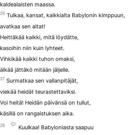
kaldealaisten maassa.
26
Tulkaa, kansat, kaikkialta Babylonin kimppuun,
avatkaa sen aitat!
Heittäkää kaikki, mitä löydätte,
kasoihin niin kuin lyhteet.
Vihkikää kaikki tuhon omaksi,
älkää jättäkö mitään jäljelle.
27
Surmatkaa sen vallanpitäjät,
viekää heidät teurastettaviksi.
Voi heitä! Heidän päivänsä on tullut,
käsillä on rangaistuksen aika.
28
Kuulkaa! Babyloniasta saapuu