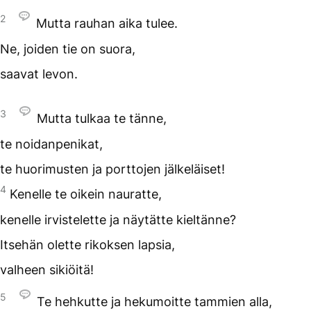
2
Mutta rauhan aika tulee.
Ne, joiden tie on suora,
saavat levon.
3
Mutta tulkaa te tänne,
te noidanpenikat,
te huorimusten ja porttojen jälkeläiset!
4
Kenelle te oikein nauratte,
kenelle irvistelette ja näytätte kieltänne?
Itsehän olette rikoksen lapsia,
valheen sikiöitä!
5
Te hehkutte ja hekumoitte tammien alla,