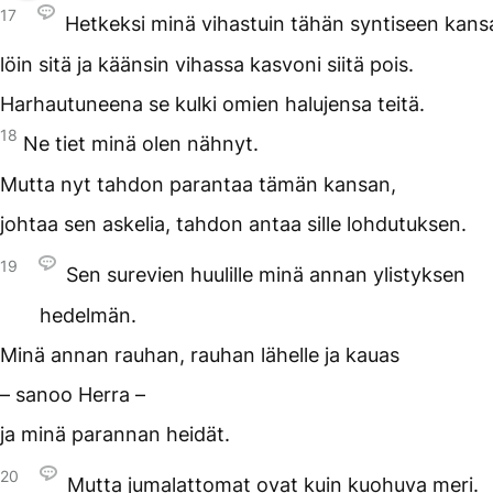
17
Hetkeksi minä vihastuin tähän syntiseen kans
löin sitä ja käänsin vihassa kasvoni siitä pois.
Harhautuneena se kulki omien halujensa teitä.
18
Ne tiet minä olen nähnyt.
Mutta nyt tahdon parantaa tämän kansan,
johtaa sen askelia, tahdon antaa sille lohdutuksen.
19
Sen surevien huulille minä annan ylistyksen
hedelmän.
Minä annan rauhan, rauhan lähelle ja kauas
– sanoo Herra –
ja minä parannan heidät.
20
Mutta jumalattomat ovat kuin kuohuva meri.