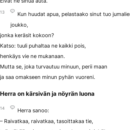
Eivät ne sinua auta.
13
Kun huudat apua, pelastaako sinut tuo jumali
joukko,
jonka keräsit kokoon?
Katso: tuuli puhaltaa ne kaikki pois,
henkäys vie ne mukanaan.
Mutta se, joka turvautuu minuun, perii maan
ja saa omakseen minun pyhän vuoreni.
Herra on kärsivän ja nöyrän luona
14
Herra sanoo:
– Raivatkaa, raivatkaa, tasoittakaa tie,