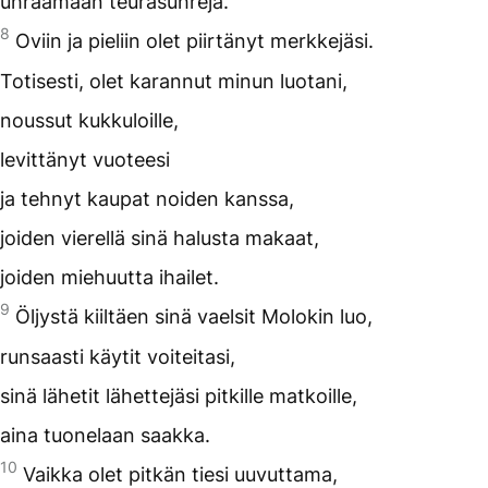
uhraamaan teurasuhreja.
8
Oviin ja pieliin olet piirtänyt merkkejäsi.
Totisesti, olet karannut minun luotani,
noussut kukkuloille,
levittänyt vuoteesi
ja tehnyt kaupat noiden kanssa,
joiden vierellä sinä halusta makaat,
joiden miehuutta ihailet.
9
Öljystä kiiltäen sinä vaelsit Molokin luo,
runsaasti käytit voiteitasi,
sinä lähetit lähettejäsi pitkille matkoille,
aina tuonelaan saakka.
10
Vaikka olet pitkän tiesi uuvuttama,