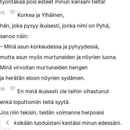
työntäkää pois esteet minun kansani tieltä!
15
Korkea ja Ylhäinen,
hän, joka pysyy ikuisesti, jonka nimi on Pyhä,
sanoo näin:
– Minä asun korkeudessa ja pyhyydessä,
mutta asun myös murtuneiden ja nöyrien luona.
Minä virvoitan murtuneiden hengen
ja herätän eloon nöyrien sydämen.
16
En minä ikuisesti ole teihin vihastunut
enkä loputtomiin teitä syytä.
Jos niin tekisin, teidän voimanne herpoaisi
eikä yksikään luoduistani kestäisi minun edessäni.