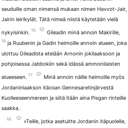
seuduille oman nimensä mukaan nimen Havvot-Jair,
Jairin leirikylät. Tätä nimeä niistä käytetään vielä
15
nykyisinkin.
Gileadin minä annoin Makirille,
16
ja Ruubenin ja Gadin heimoille annoin alueen, joka
ulottuu Gileadista etelään Arnonin jokilaaksoon ja
pohjoisessa Jabbokiin sekä idässä ammonilaisten
17
alueeseen.
Minä annoin näille heimoille myös
Jordaninlaakson itäosan Gennesaretinjärvestä
Kuolleeseenmereen ja siitä itään aina Pisgan rinteille
saakka.
18
»Teille, jotka asetuitte Jordanin itäpuolelle,