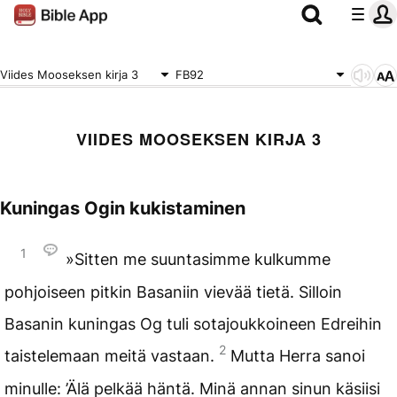
Viides Mooseksen kirja 3
FB92
VIIDES MOOSEKSEN KIRJA 3
Kuningas Ogin kukistaminen
1
»Sitten me suuntasimme kulkumme
pohjoiseen pitkin Basaniin vievää tietä. Silloin
Basanin kuningas Og tuli sotajoukkoineen Edreihin
2
taistelemaan meitä vastaan.
Mutta Herra sanoi
minulle: ’Älä pelkää häntä. Minä annan sinun käsiisi