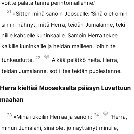
voitte palata tänne perintömaillenne.’
21
»Sitten minä sanoin Joosualle: ’Sinä olet omin
silmin nähnyt, mitä Herra, teidän Jumalanne, teki
niille kahdelle kuninkaalle. Samoin Herra tekee
kaikille kuninkaille ja heidän mailleen, joihin te
22
tunkeudutte.
Älkää pelätkö heitä. Herra,
teidän Jumalanne, sotii itse teidän puolestanne.’
Herra kieltää Moosekselta pääsyn Luvattuun
maahan
23
24
»Minä rukoilin Herraa ja sanoin:
’Herra,
minun Jumalani, sinä olet jo näyttänyt minulle,