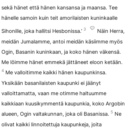
sekä hänet että hänen kansansa ja maansa. Tee
hänelle samoin kuin teit amorilaisten kuninkaalle
3
Sihonille, joka hallitsi Hesbonissa.’
Näin Herra,
meidän Jumalamme, antoi meidän käsiimme myös
Ogin, Basanin kuninkaan, ja koko hänen väkensä.
Me löimme hänet emmekä jättäneet eloon ketään.
4
Me valloitimme kaikki hänen kaupunkinsa.
Yksikään basanilaisten kaupunki ei jäänyt
valloittamatta, vaan me otimme haltuumme
kaikkiaan kuusikymmentä kaupunkia, koko Argobin
5
alueen, Ogin valtakunnan, joka oli Basanissa.
Ne
olivat kaikki linnoitettuja kaupunkeja, joita