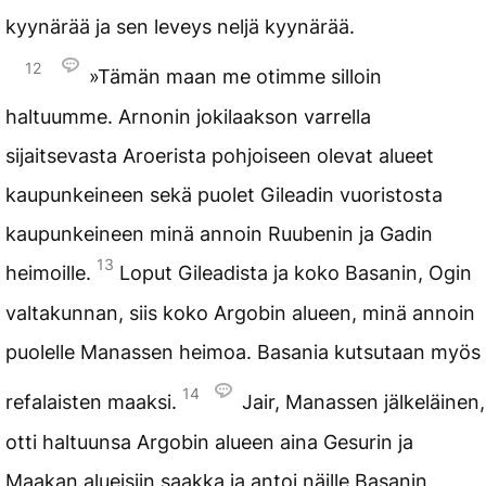
kyynärää ja sen leveys neljä kyynärää.
12
»Tämän maan me otimme silloin
haltuumme. Arnonin jokilaakson varrella
sijaitsevasta Aroerista pohjoiseen olevat alueet
kaupunkeineen sekä puolet Gileadin vuoristosta
kaupunkeineen minä annoin Ruubenin ja Gadin
13
heimoille.
Loput Gileadista ja koko Basanin, Ogin
valtakunnan, siis koko Argobin alueen, minä annoin
puolelle Manassen heimoa. Basania kutsutaan myös
14
refalaisten maaksi.
Jair, Manassen jälkeläinen,
otti haltuunsa Argobin alueen aina Gesurin ja
Maakan alueisiin saakka ja antoi näille Basanin