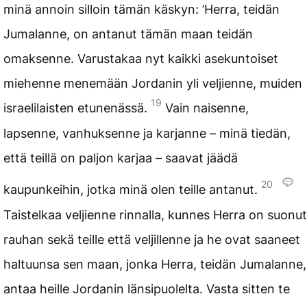
minä annoin silloin tämän käskyn: ’Herra, teidän
Jumalanne, on antanut tämän maan teidän
omaksenne. Varustakaa nyt kaikki asekuntoiset
miehenne menemään Jordanin yli veljienne, muiden
19
israelilaisten etunenässä.
Vain naisenne,
lapsenne, vanhuksenne ja karjanne – minä tiedän,
että teillä on paljon karjaa – saavat jäädä
20
kaupunkeihin, jotka minä olen teille antanut.
Taistelkaa veljienne rinnalla, kunnes Herra on suonut
rauhan sekä teille että veljillenne ja he ovat saaneet
haltuunsa sen maan, jonka Herra, teidän Jumalanne,
antaa heille Jordanin länsipuolelta. Vasta sitten te