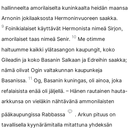
hallinneelta amorilaiselta kuninkaalta heidän maansa
Arnonin jokilaaksosta Hermoninvuoreen saakka.
9
Foinikialaiset käyttävät Hermonista nimeä Sirjon,
10
amorilaiset taas nimeä Senir.
Me otimme
haltuumme kaikki ylätasangon kaupungit, koko
Gileadin ja koko Basanin Salkaan ja Edreihin saakka;
nämä olivat Ogin valtakunnan kaupunkeja
11
Basanissa.
Og, Basanin kuningas, oli ainoa, joka
refalaisista enää oli jäljellä. – Hänen rautainen hauta-
arkkunsa on vieläkin nähtävänä ammonilaisten
pääkaupungissa Rabbassa
. Arkun pituus on
tavallisella kyynärämitalla mitattuna yhdeksän