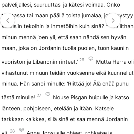
palvelijallesi, suuruuttasi ja kätesi voimaa. Onko
taivaassa tai maan päällä toista jumalaa, joka pystyy
25
sellaisiin tekoihin ja ihmetöihin kuin sinä?
Sallithan
minun mennä joen yli, että saan nähdä sen hyvän
maan, joka on Jordanin tuolla puolen, tuon kauniin
26
vuoriston ja Libanonin rinteet.’
Mutta Herra oli
vihastunut minuun teidän vuoksenne eikä kuunnellut
minua. Hän sanoi minulle: ’Riittää jo! Älä enää puhu
27
tästä minulle!
Nouse Pisgan huipulle ja katso
länteen, pohjoiseen, etelään ja itään. Katsele
tarkkaan kaikkea, sillä sinä et saa mennä Jordanin
28
yli.
Anna Joosualle ohjeet, rohkaise ja