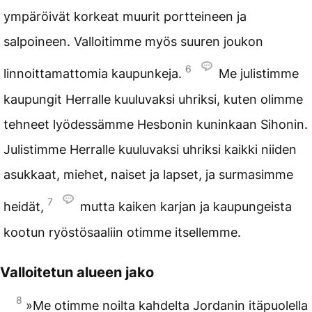
ympäröivät korkeat muurit portteineen ja
salpoineen. Valloitimme myös suuren joukon
6
linnoittamattomia kaupunkeja.
Me julistimme
kaupungit Herralle kuuluvaksi uhriksi, kuten olimme
tehneet lyödessämme Hesbonin kuninkaan Sihonin.
Julistimme Herralle kuuluvaksi uhriksi kaikki niiden
asukkaat, miehet, naiset ja lapset, ja surmasimme
7
heidät,
mutta kaiken karjan ja kaupungeista
kootun ryöstösaaliin otimme itsellemme.
Valloitetun alueen jako
8
»Me otimme noilta kahdelta Jordanin itäpuolella