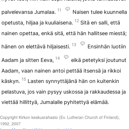
11
palvelevansa Jumalaa.
Naisen tulee kuunnella
12
opetusta, hiljaa ja kuuliaisena.
Sitä en salli, että
nainen opettaa, enkä sitä, että hän hallitsee miestä;
13
hänen on elettävä hiljaisesti.
Ensinhän luotiin
14
Aadam ja sitten Eeva,
eikä petetyksi joutunut
Aadam, vaan nainen antoi pettää itsensä ja rikkoi
15
käskyn.
Lasten synnyttäjänä hän on kuitenkin
pelastuva, jos vain pysyy uskossa ja rakkaudessa ja
viettää hillittyä, Jumalalle pyhitettyä elämää.
Copyright Kirkon keskusrahasto (Ev. Lutheran Church of Finland),
1992, 2007