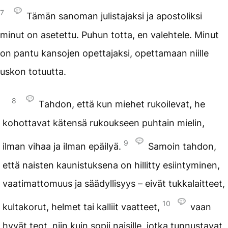
7
Tämän sanoman julistajaksi ja apostoliksi
minut on asetettu. Puhun totta, en valehtele. Minut
on pantu kansojen opettajaksi, opettamaan niille
uskon totuutta.
8
Tahdon, että kun miehet rukoilevat, he
kohottavat kätensä rukoukseen puhtain mielin,
9
ilman vihaa ja ilman epäilyä.
Samoin tahdon,
että naisten kaunistuksena on hillitty esiintyminen,
vaatimattomuus ja säädyllisyys – eivät tukkalaitteet,
10
kultakorut, helmet tai kalliit vaatteet,
vaan
hyvät teot, niin kuin sopii naisille, jotka tunnustavat