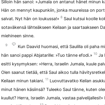
Silloin hän sanoi: »Jumala on antanut hänet minun kä
Hän on mennyt kaupunkiin, jonka muureissa on porti
8
salvat. Nyt hän on loukussa!»
Saul kutsui koolle ko
sotaväkensä lähteäkseen Keilaan ja saartaakseen Da
miehineen sinne.
9
Kun Daavid huomasi, että Saulilla oli paha m
10
hän sanoi pappi Abjatarille: »Tuo tänne efodi.»
Ja 
esitti kysymyksen: »Herra, Israelin Jumala, kuule palve
Olen saanut tietää, että Saul aikoo tulla hävitysretkel
11
Keilaan minun takiani.
Luovuttavatko Keilan asukk
minut hänen käsiinsä? Tuleeko Saul tänne, kuten ole
kuullut? Herra, Israelin Jumala, vastaa palvelijallesi!»
12