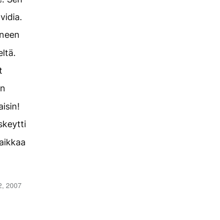
vidia.
ineen
eltä.
t
un
aisin!
skeytti
paikkaa
2, 2007