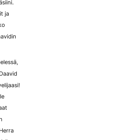
siini.
t ja
ko
avidin
ielessä,
Daavid
lijaasi!
le
aat
n
 Herra