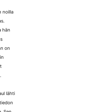
 noilla
as.
ta hän
as
än on
in
t
.
ul lähti
 tiedon
e. Sen