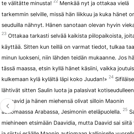
22
te välitätte minusta!
Menkää nyt ja ottakaa vielä
tarkemmin selville, missä hän liikkuu ja kuka hänet on
seuduilla nähnyt. Hänen sanotaan olevan hyvin viek
23
Ottakaa tarkasti selvää kaikista piilopaikoista, joi
käyttää. Sitten kun teillä on varmat tiedot, tulkaa ta
minun luokseni, niin lähden teidän mukaanne. Jos h
tässä maassa, etsin kyllä hänet käsiini, vaikka joutuis
24
kulkemaan kylä kylältä läpi koko Juudan!»
Sifiläise
lähtivät sitten Saulin luota ja palasivat kotiseudulleen
Daavid ja hänen miehensä olivat silloin Maonin
25
autiomaassa Arabassa, Jesimonin eteläpuolella.
Sa
miehineen etsimään Daavidia, mutta Daavid sai siitä
ja siirtyi eräälle Maonin autiomaan kallioiselle vuorell