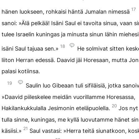
17
hänen luokseen, rohkaisi häntä Jumalan nimessä
sanoi: »Älä pelkää! Isäni Saul ei tavoita sinua, vaan s
tulee Israelin kuningas ja minusta sinun lähin miehes
18
isäni Saul tajuaa sen.»
He solmivat sitten kes
liiton Herran edessä. Daavid jäi Horesaan, mutta Jo
palasi kotiinsa.
19
Saulin luo Gibeaan tuli sifiläisiä, jotka sanoi
»Daavid piileskelee meidän vuorillamme Horesassa,
20
Hakilankukkulalla Jesimonin eteläpuolella.
Jos nyt
tulla sinne, kuningas, me kyllä luovutamme hänet si
21
käsiisi.»
Saul vastasi: »Herra teitä siunatkoon, ko