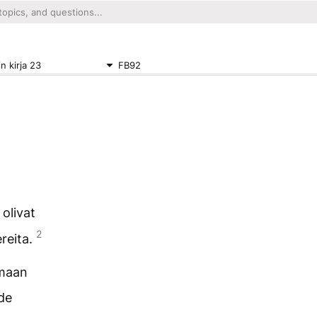
 kirja 23
FB92
 olivat
2
reita.
emaan
hde