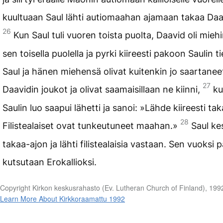
kuultuaan Saul lähti autiomaahan ajamaan takaa Daa
26
Kun Saul tuli vuoren toista puolta, Daavid oli mieh
sen toisella puolella ja pyrki kiireesti pakoon Saulin ti
Saul ja hänen miehensä olivat kuitenkin jo saartanee
27
Daavidin joukot ja olivat saamaisillaan ne kiinni,
k
Saulin luo saapui lähetti ja sanoi: »Lähde kiireesti tak
28
Filistealaiset ovat tunkeutuneet maahan.»
Saul ke
takaa-ajon ja lähti filistealaisia vastaan. Sen vuoksi 
kutsutaan Erokallioksi.
Copyright Kirkon keskusrahasto (Ev. Lutheran Church of Finland), 199
Learn More About Kirkkoraamattu 1992