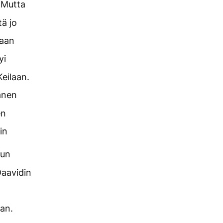
Mutta
ä jo
laan
yi
Keilaan.
änen
en
in
un
Daavidin
aan.