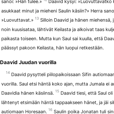
sanoi: »Hän tulee.»
Daavid kysyi: »Luovuttavatko 
asukkaat minut ja mieheni Saulin käsiin?» Herra sano
13
»Luovuttavat.»
Silloin Daavid ja hänen miehensä, jo
noin kuusisataa, lähtivät Keilasta ja alkoivat taas kulj
paikasta toiseen. Mutta kun Saul sai kuulla, että Daav
päässyt pakoon Keilasta, hän luopui retkestään.
Daavid Juudan vuorilla
14
Daavid pysytteli piilopaikoissaan Sifin autiomaa
vuorilla. Saul etsi häntä koko ajan, mutta Jumala ei 
15
Daavidia hänen käsiinsä.
Daavid tiesi, että Saul oli
lähtenyt etsimään häntä tappaakseen hänet, ja jäi sik
16
autiomaan Horesaan.
Saulin poika Jonatan tuli si