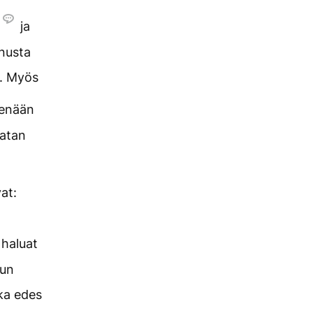
ja
inusta
i. Myös
kenään
natan
vat:
 haluat
nun
ska edes