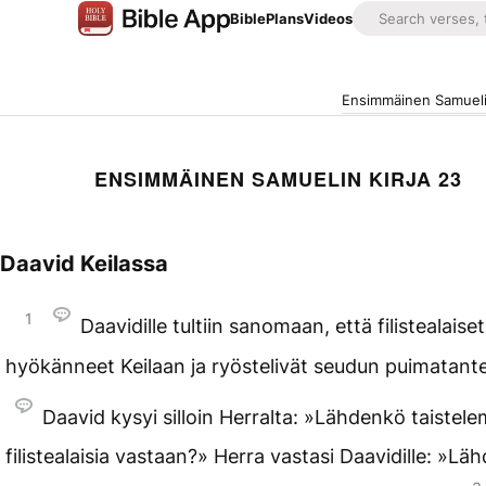
Bible
Plans
Videos
Ensimmäinen Samuelin
ENSIMMÄINEN SAMUELIN KIRJA 23
Daavid Keilassa
1
Daavidille tultiin sanomaan, että filistealaiset
hyökänneet Keilaan ja ryöstelivät seudun puimatante
Daavid kysyi silloin Herralta: »Lähdenkö taistel
filistealaisia vastaan?» Herra vastasi Daavidille: »Lä