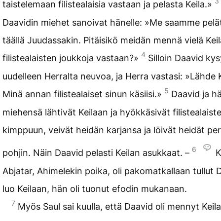
3
taistelemaan filistealaisia vastaan ja pelasta Keila.»
Daavidin miehet sanoivat hänelle: »Me saamme pelät
täällä Juudassakin. Pitäisikö meidän mennä vielä Kei
4
filistealaisten joukkoja vastaan?»
Silloin Daavid kys
uudelleen Herralta neuvoa, ja Herra vastasi: »Lähde 
5
Minä annan filistealaiset sinun käsiisi.»
Daavid ja h
miehensä lähtivät Keilaan ja hyökkäsivät filistealaist
kimppuun, veivät heidän karjansa ja löivät heidät per
6
pohjin. Näin Daavid pelasti Keilan asukkaat. –
K
Abjatar, Ahimelekin poika, oli pakomatkallaan tullut 
luo Keilaan, hän oli tuonut efodin mukanaan.
7
Myös Saul sai kuulla, että Daavid oli mennyt Keil