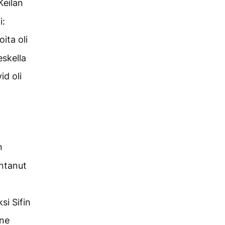
Keilan
i:
ita oli
eskella
id oli
n
antanut
si Sifin
nne