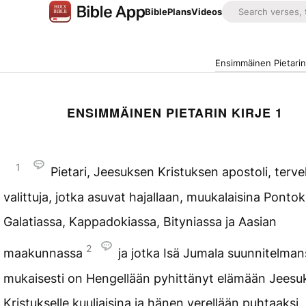
Bible
Plans
Videos
Ensimmäinen Pietarin 
ENSIMMÄINEN PIETARIN KIRJE 1
1
Pietari, Jeesuksen Kristuksen apostoli, terveh
valittuja, jotka asuvat hajallaan, muukalaisina Ponto
Galatiassa, Kappadokiassa, Bityniassa ja Aasian
2
maakunnassa
ja jotka Isä Jumala suunnitelman
mukaisesti on Hengellään pyhittänyt elämään Jeesuk
Kristukselle kuuliaisina ja hänen verellään puhtaaksi