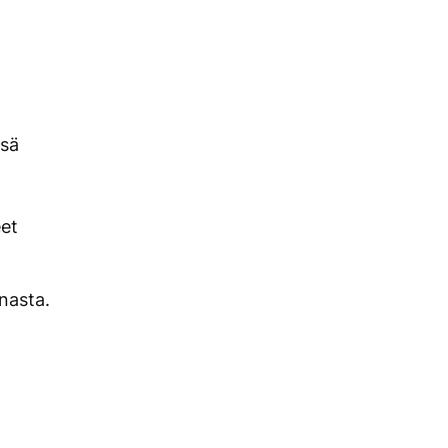
ssä
eet
nasta.