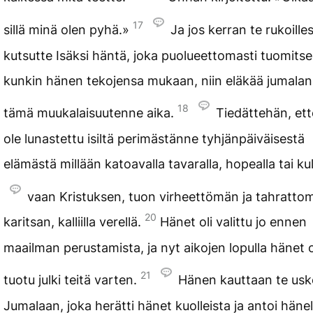
17
sillä minä olen pyhä.»
Ja jos kerran te rukoill
kutsutte Isäksi häntä, joka puolueettomasti tuomits
kunkin hänen tekojensa mukaan, niin eläkää jumala
18
tämä muukalaisuutenne aika.
Tiedättehän, ette
ole lunastettu isiltä perimästänne tyhjänpäiväisestä
elämästä millään katoavalla tavaralla, hopealla tai kul
vaan Kristuksen, tuon virheettömän ja tahratto
20
karitsan, kalliilla verellä.
Hänet oli valittu jo ennen
maailman perustamista, ja nyt aikojen lopulla hänet 
21
tuotu julki teitä varten.
Hänen kauttaan te usk
Jumalaan, joka herätti hänet kuolleista ja antoi hänel