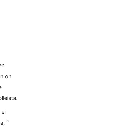
en
än on
e
leista.
 ei
5
sa,