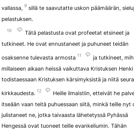
9
vallassa,
sillä te saavutatte uskon päämäärän, sielu
pelastuksen.
10
Tätä pelastusta ovat profeetat etsineet ja
tutkineet. He ovat ennustaneet ja puhuneet teidän
11
osaksenne tulevasta armosta
ja tutkineet, mih
millaiseen aikaan heissä vaikuttava Kristuksen Henki v
todistaessaan Kristuksen kärsimyksistä ja niitä seur
12
kirkkaudesta.
Heille ilmaistiin, etteivät he palv
itseään vaan teitä puhuessaan siitä, minkä teille nyt
julistaneet ne, jotka taivaasta lähetetyssä Pyhässä
Hengessä ovat tuoneet teille evankeliumin. Tähän