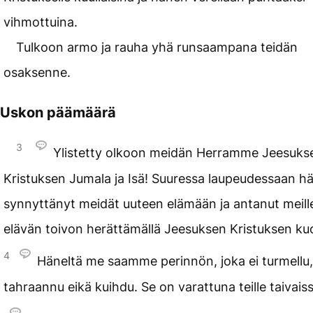
vihmottuina.
Tulkoon armo ja rauha yhä runsaampana teidän
osaksenne.
Uskon päämäärä
3
Ylistetty olkoon meidän Herramme Jeesuks
Kristuksen Jumala ja Isä! Suuressa laupeudessaan h
synnyttänyt meidät uuteen elämään ja antanut meill
elävän toivon herättämällä Jeesuksen Kristuksen kuol
4
Häneltä me saamme perinnön, joka ei turmellu,
tahraannu eikä kuihdu. Se on varattuna teille taivais