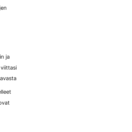
jen
in ja
iittasi
aavasta
elleet
 ovat