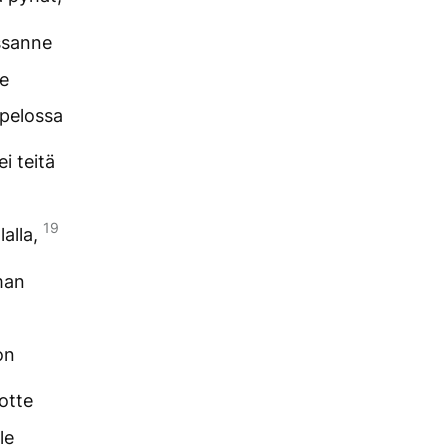
essanne
ee
npelossa
i teitä
19
lalla,
man
on
otte
le