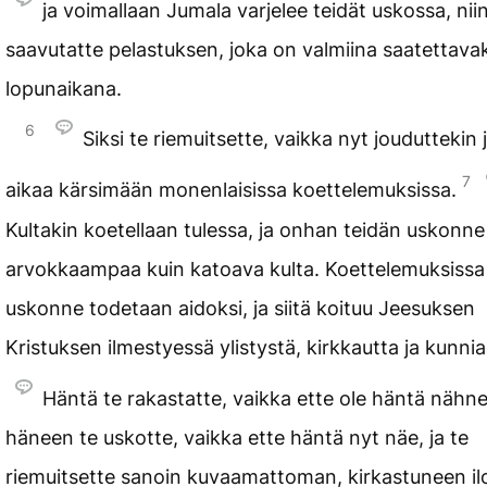
ja voimallaan Jumala varjelee teidät uskossa, niin
saavutatte pelastuksen, joka on valmiina saatettavaks
lopunaikana.
6
Siksi te riemuitsette, vaikka nyt jouduttekin 
7
aikaa kärsimään monenlaisissa koettelemuksissa.
Kultakin koetellaan tulessa, ja onhan teidän uskonne
arvokkaampaa kuin katoava kulta. Koettelemuksissa
uskonne todetaan aidoksi, ja siitä koituu Jeesuksen
Kristuksen ilmestyessä ylistystä, kirkkautta ja kunni
Häntä te rakastatte, vaikka ette ole häntä nähne
häneen te uskotte, vaikka ette häntä nyt näe, ja te
riemuitsette sanoin kuvaamattoman, kirkastuneen il