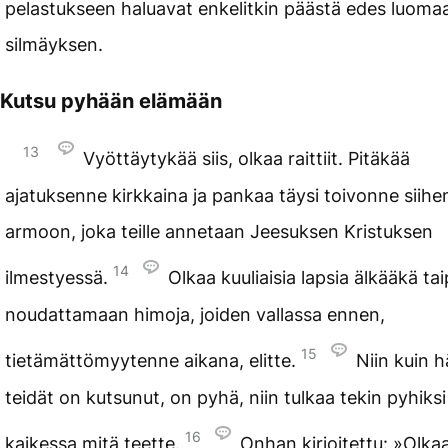
pelastukseen haluavat enkelitkin päästä edes luoma
silmäyksen.
Kutsu pyhään elämään
13
Vyöttäytykää siis, olkaa raittiit. Pitäkää
ajatuksenne kirkkaina ja pankaa täysi toivonne siihe
armoon, joka teille annetaan Jeesuksen Kristuksen
14
ilmestyessä.
Olkaa kuuliaisia lapsia älkääkä ta
noudattamaan himoja, joiden vallassa ennen,
15
tietämättömyytenne aikana, elitte.
Niin kuin h
teidät on kutsunut, on pyhä, niin tulkaa tekin pyhiksi
16
kaikessa mitä teette.
Onhan kirjoitettu: »Olka