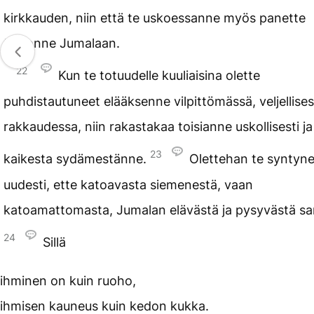
kirkkauden, niin että te uskoessanne myös panette
toivonne Jumalaan.
22
Kun te totuudelle kuuliaisina olette
puhdistautuneet elääksenne vilpittömässä, veljellise
rakkaudessa, niin rakastakaa toisianne uskollisesti ja
23
kaikesta sydämestänne.
Olettehan te syntyn
uudesti, ette katoavasta siemenestä, vaan
katoamattomasta, Jumalan elävästä ja pysyvästä sa
24
Sillä
ihminen on kuin ruoho,
ihmisen kauneus kuin kedon kukka.