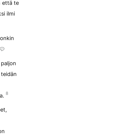
 että te
i ilmi
jonkin
 paljon
 teidän
8
aa.
et,
on