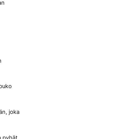
an
n
ipuko
än, joka
a pyhät,