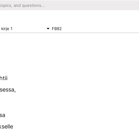
kirje 1
FB92
tii
ksessa,
sa
selle