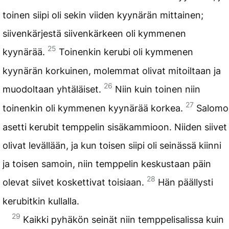
toinen siipi oli sekin viiden kyynärän mittainen;
siivenkärjestä siivenkärkeen oli kymmenen
25
kyynärää.
Toinenkin kerubi oli kymmenen
kyynärän korkuinen, molemmat olivat mitoiltaan ja
26
muodoltaan yhtäläiset.
Niin kuin toinen niin
27
toinenkin oli kymmenen kyynärää korkea.
Salomo
asetti kerubit temppelin sisäkammioon. Niiden siivet
olivat levällään, ja kun toisen siipi oli seinässä kiinni
ja toisen samoin, niin temppelin keskustaan päin
28
olevat siivet koskettivat toisiaan.
Hän päällysti
kerubitkin kullalla.
29
Kaikki pyhäkön seinät niin temppelisalissa kuin