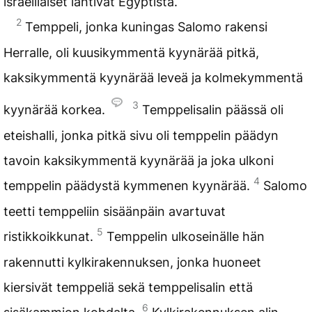
israelilaiset lähtivät Egyptistä.
2
Temppeli, jonka kuningas Salomo rakensi
Herralle, oli kuusikymmentä kyynärää pitkä,
kaksikymmentä kyynärää leveä ja kolmekymmentä
3
kyynärää korkea.
Temppelisalin päässä oli
eteishalli, jonka pitkä sivu oli temppelin päädyn
tavoin kaksikymmentä kyynärää ja joka ulkoni
4
temppelin päädystä kymmenen kyynärää.
Salomo
teetti temppeliin sisäänpäin avartuvat
5
ristikkoikkunat.
Temppelin ulkoseinälle hän
rakennutti kylkirakennuksen, jonka huoneet
kiersivät temppeliä sekä temppelisalin että
6