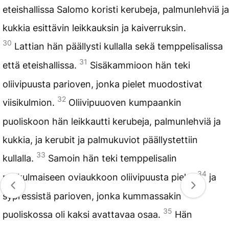
eteishallissa Salomo koristi kerubeja, palmunlehviä ja
kukkia esittävin leikkauksin ja kaiverruksin.
30
Lattian hän päällysti kullalla sekä temppelisalissa
31
että eteishallissa.
Sisäkammioon hän teki
oliivipuusta parioven, jonka pielet muodostivat
32
viisikulmion.
Oliivipuuoven kumpaankin
puoliskoon hän leikkautti kerubeja, palmunlehviä ja
kukkia, ja kerubit ja palmukuviot päällystettiin
33
kullalla.
Samoin hän teki temppelisalin
34
nelikulmaiseen oviaukkoon oliivipuusta pielet
ja
sypressistä parioven, jonka kummassakin
35
puoliskossa oli kaksi avattavaa osaa.
Hän