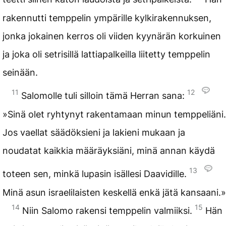
rakennutti temppelin ympärille kylkirakennuksen,
jonka jokainen kerros oli viiden kyynärän korkuinen
ja joka oli setrisillä lattiapalkeilla liitetty temppelin
seinään.
11
12
Salomolle tuli silloin tämä Herran sana:
»Sinä olet ryhtynyt rakentamaan minun temppeliäni.
Jos vaellat säädöksieni ja lakieni mukaan ja
noudatat kaikkia määräyksiäni, minä annan käydä
13
toteen sen, minkä lupasin isällesi Daavidille.
Minä asun israelilaisten keskellä enkä jätä kansaani.»
14
15
Niin Salomo rakensi temppelin valmiiksi.
Hän