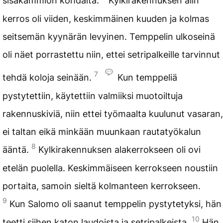
sisäkammion kohdalta.
Kylkirakennuksen alin
kerros oli viiden, keskimmäinen kuuden ja kolmas
seitsemän kyynärän levyinen. Temppelin ulkoseinä
oli näet porrastettu niin, ettei setripalkeille tarvinnut
7
tehdä koloja seinään.
Kun temppeliä
pystytettiin, käytettiin valmiiksi muotoiltuja
rakennuskiviä, niin ettei työmaalta kuulunut vasaran,
ei taltan eikä minkään muunkaan rautatyökalun
8
ääntä.
Kylkirakennuksen alakerrokseen oli ovi
etelän puolella. Keskimmäiseen kerrokseen noustiin
portaita, samoin sieltä kolmanteen kerrokseen.
9
Kun Salomo oli saanut temppelin pystytetyksi, hän
10
teetti siihen katon laudoista ja setripalkeista.
Hän