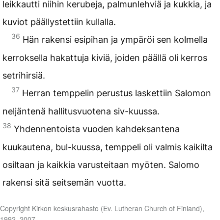
leikkautti niihin kerubeja, palmunlehviä ja kukkia, ja
kuviot päällystettiin kullalla.
36
Hän rakensi esipihan ja ympäröi sen kolmella
kerroksella hakattuja kiviä, joiden päällä oli kerros
setrihirsiä.
37
Herran temppelin perustus laskettiin Salomon
neljäntenä hallitusvuotena siv-kuussa.
38
Yhdennentoista vuoden kahdeksantena
kuukautena, bul-kuussa, temppeli oli valmis kaikilta
osiltaan ja kaikkia varusteitaan myöten. Salomo
rakensi sitä seitsemän vuotta.
Copyright Kirkon keskusrahasto (Ev. Lutheran Church of Finland),
1992, 2007