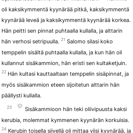
oli kaksikymmentä kyynärää pitkä, kaksikymmentä
kyynärää leveä ja kaksikymmentä kyynärää korkea.
Hän peitti sen pinnat puhtaalla kullalla, ja alttarin
21
hän verhosi setripuulla.
Salomo silasi koko
temppelin sisältä puhtaalla kullalla, ja kun hän oli
kullannut sisäkammion, hän eristi sen kultaketjuin.
22
Hän kultasi kauttaaltaan temppelin sisäpinnat, ja
myös sisäkammion eteen sijoitetun alttarin hän
päällysti kullalla.
23
Sisäkammioon hän teki oliivipuusta kaksi
kerubia, molemmat kymmenen kyynärän korkuisia.
24
Kerubin toisella siivellä oli mittaa viisi kyynärää, ja