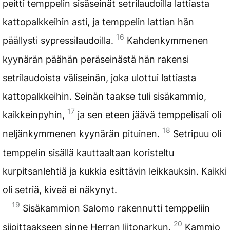
peitti temppelin sisäseinät setrilaudoilla lattiasta
kattopalkkeihin asti, ja temppelin lattian hän
16
päällysti sypressilaudoilla.
Kahdenkymmenen
kyynärän päähän peräseinästä hän rakensi
setrilaudoista väliseinän, joka ulottui lattiasta
kattopalkkeihin. Seinän taakse tuli sisäkammio,
17
kaikkeinpyhin,
ja sen eteen jäävä temppelisali oli
18
neljänkymmenen kyynärän pituinen.
Setripuu oli
temppelin sisällä kauttaaltaan koristeltu
kurpitsanlehtiä ja kukkia esittävin leikkauksin. Kaikki
oli setriä, kiveä ei näkynyt.
19
Sisäkammion Salomo rakennutti temppeliin
20
sijoittaakseen sinne Herran liitonarkun.
Kammio