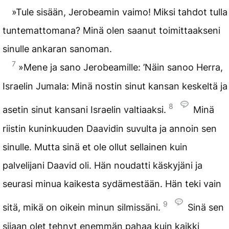
»Tule sisään, Jerobeamin vaimo! Miksi tahdot tulla
tuntemattomana? Minä olen saanut toimittaakseni
sinulle ankaran sanoman.
7
»Mene ja sano Jerobeamille: ’Näin sanoo Herra,
Israelin Jumala: Minä nostin sinut kansan keskeltä ja
8
asetin sinut kansani Israelin valtiaaksi.
Minä
riistin kuninkuuden Daavidin suvulta ja annoin sen
sinulle. Mutta sinä et ole ollut sellainen kuin
palvelijani Daavid oli. Hän noudatti käskyjäni ja
seurasi minua kaikesta sydämestään. Hän teki vain
9
sitä, mikä on oikein minun silmissäni.
Sinä sen
sijaan olet tehnyt enemmän pahaa kuin kaikki