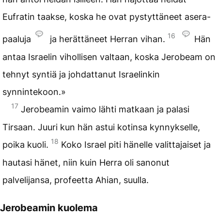
Eufratin taakse, koska he ovat pystyttäneet asera-
16
paaluja
ja herättäneet Herran vihan.
Hän
antaa Israelin vihollisen valtaan, koska Jerobeam on
tehnyt syntiä ja johdattanut Israelinkin
synnintekoon.»
17
Jerobeamin vaimo lähti matkaan ja palasi
Tirsaan. Juuri kun hän astui kotinsa kynnykselle,
18
poika kuoli.
Koko Israel piti hänelle valittajaiset ja
hautasi hänet, niin kuin Herra oli sanonut
palvelijansa, profeetta Ahian, suulla.
Jerobeamin kuolema