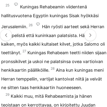
25
Kuningas Rehabeamin viidentenä
hallitusvuotena Egyptin kuningas Sisak hyökkäsi
26
Jerusalemiin.
Hän ryösti aarteet sekä Herran
temppelistä että kuninkaan palatsista. Hän vei
kaiken, myös kaikki kultaiset kilvet, jotka Salomo oli
27
teettänyt.
Kuningas Rehabeam teetti niiden sijaan
pronssikilvet ja uskoi ne palatsinsa ovea vartioivan
28
henkikaartin päälliköille.
Aina kun kuningas meni
Herran temppeliin, vartijat kantoivat niitä ja veivät
ne sitten taas henkikaartin huoneeseen.
29
Kaikki muu, mitä Rehabeamista ja hänen
teoistaan on kerrottavaa, on kirjoitettu Juudan