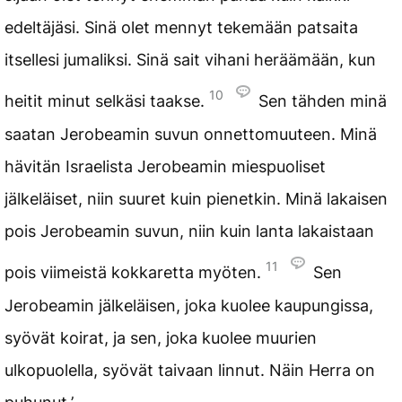
edeltäjäsi. Sinä olet mennyt tekemään patsaita
itsellesi jumaliksi. Sinä sait vihani heräämään, kun
10
heitit minut selkäsi taakse.
Sen tähden minä
saatan Jerobeamin suvun onnettomuuteen. Minä
hävitän Israelista Jerobeamin miespuoliset
jälkeläiset, niin suuret kuin pienetkin. Minä lakaisen
pois Jerobeamin suvun, niin kuin lanta lakaistaan
11
pois viimeistä kokkaretta myöten.
Sen
Jerobeamin jälkeläisen, joka kuolee kaupungissa,
syövät koirat, ja sen, joka kuolee muurien
ulkopuolella, syövät taivaan linnut. Näin Herra on