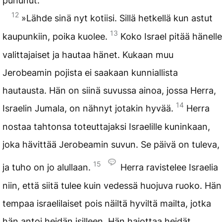
puhunut.’
12
»Lähde sinä nyt kotiisi. Sillä hetkellä kun astut
13
kaupunkiin, poika kuolee.
Koko Israel pitää hänelle
valittajaiset ja hautaa hänet. Kukaan muu
Jerobeamin pojista ei saakaan kunniallista
hautausta. Hän on siinä suvussa ainoa, jossa Herra,
14
Israelin Jumala, on nähnyt jotakin hyvää.
Herra
nostaa tahtonsa toteuttajaksi Israelille kuninkaan,
joka hävittää Jerobeamin suvun. Se päivä on tuleva,
15
ja tuho on jo alullaan.
Herra ravistelee Israelia
niin, että siitä tulee kuin vedessä huojuva ruoko. Hän
tempaa israelilaiset pois näiltä hyviltä mailta, jotka
hän antoi heidän isilleen. Hän hajottaa heidät