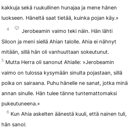
kakkuja sekä ruukullinen hunajaa ja mene hänen
luokseen. Häneltä saat tietää, kuinka pojan käy.»
4
Jerobeamin vaimo teki näin. Hän lähti
Siloon ja meni siellä Ahian talolle. Ahia ei nähnyt
mitään, sillä hän oli vanhuuttaan sokeutunut.
5
Mutta Herra oli sanonut Ahialle: »Jerobeamin
vaimo on tulossa kysymään sinulta pojastaan, sillä
poika on sairaana. Puhu hänelle ne sanat, jotka minä
annan sinulle. Hän tulee tänne tuntemattomaksi
pukeutuneena.»
6
Kun Ahia askelten äänestä kuuli, että nainen tuli,
hän sanoi: