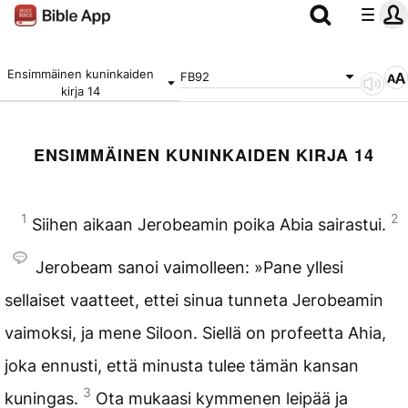
Ensimmäinen kuninkaiden
FB92
kirja 14
ENSIMMÄINEN KUNINKAIDEN KIRJA 14
1
2
Siihen aikaan Jerobeamin poika Abia sairastui.
Jerobeam sanoi vaimolleen: »Pane yllesi
sellaiset vaatteet, ettei sinua tunneta Jerobeamin
vaimoksi, ja mene Siloon. Siellä on profeetta Ahia,
joka ennusti, että minusta tulee tämän kansan
3
kuningas.
Ota mukaasi kymmenen leipää ja