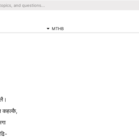
MTHB
‍लै।
 कहल्‍कै,
अगा
ोढि-