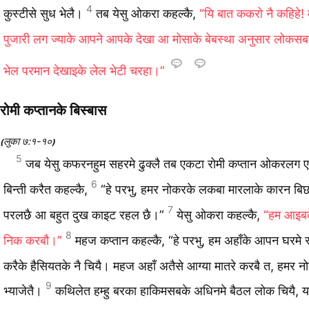
4
कुस्‍टीसे सुध भेलै।
तब येसु ओकरा कहल्‍कै,
“यि बात ककरो नै कहिहे
पुजारी लग ज्‍याके आपने आपके देखा आ मोसाके बेबस्‍था अनुसार लोकस
भेल परमान देखाइके लेल भेटी चरहा।”
रोमी कप्‍तानके बिस्‍बास
लुका ७:१-१०
(
)
5
जब येसु कफरनहुम सहरमे ढुक्‍लै तब एकटा रोमी कप्‍तान ओकरलग 
6
बिन्‍ती करैत कहल्‍कै,
“हे परभु, हमर नोकरके लकबा मारलाके कारन बिछ
7
परलछै आ बहुत दुख काइट रहल छै।”
येसु ओकरा कहल्‍कै,
“हम आइब
8
निक करबौ।”
महज कप्‍तान कहल्‍कै, “हे परभु, हम अहाँके आपन घरमे स
करैके हैसियतके नै चियै। महज अहाँ अतैसे आग्‍या मातरे करबै त, हमर 
9
भ्‍याजेतै।
कथिलेत हम्‍हु बरका हाकिमसबके अधिनमे बैठल लोक चियै, य