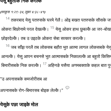
येसु बहुतोके निक करल्‍कै
मरकुस १:२९-३४
लुका ४:३८-४१
(
,
)
14
तकरबाद येसु पतरुसके घरमे गेलै। ओइ बखत पतरुसके सौसके ज
15
ओकरा बिछोनामे परल देखल्‍कै।
येसु ओकर हाथ छुबल्‍कै आ जर-बो
छोइरदेल्‍कै। तब उ उइठके ओकरा सेबा सत्‍कार करल्‍कै।
16
जब साँझ परलै तब लोकसब बहौत भुत आत्‍मा लागल लोकसबके ये
आनल्‍कै। येसु आपन बचनसे भुत आत्‍मासबके निकालल्‍कै आ बहुतो किसिम
17
बिमारीसबके निक करल्‍कै।
अहिनङे यसैया अगमबक्‍ताके कहल बात पुर
“उ अपनासबके कमजोरीसब आ
अपनासबके रोग-बिमारसब बोइक लेल्‍कै।”
येसुके पछा जाइके मोल