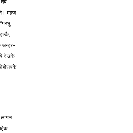
तब
‍लै। महज
“परभु,
्‍कै,
 अन्‍हर-
यि देखके
झोहोसबके
ा लागल
तहेक