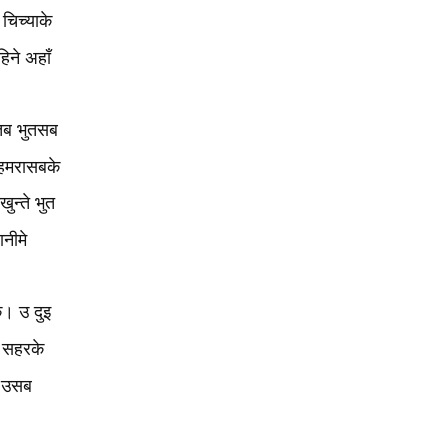
िच्‍याके
िने अहाँ
तब भुतसब
ु हमरासबके
न्‍ते भुत
ानीमे
कै। उ दुइ
े सहरके
े उसब