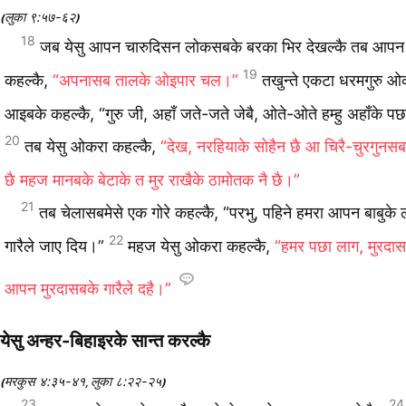
लुका ९:५७-६२
(
)
18
जब येसु आपन चारुदिसन लोकसबके बरका भिर देखल्‍कै तब आपन
19
कहल्‍कै,
“अपनासब तालके ओइपार चल।”
तखुन्‍ते एकटा धरमगुरु
आइबके कहल्‍कै, “गुरु जी, अहाँ जते-जते जेबै, ओते-ओते हम्‍हु अहाँके पछ
20
तब येसु ओकरा कहल्‍कै,
“देख, नरहियाके सोहैन छै आ चिरै-चुरगुनस
छै महज मानबके बेटाके त मुर राखैके ठामोतक नै छै।”
21
तब चेलासबमेसे एक गोरे कहल्‍कै, “परभु, पहिने हमरा आपन बाबुके
22
गारैले जाए दिय।”
महज येसु ओकरा कहल्‍कै,
“हमर पछा लाग, मुरद
आपन मुरदासबके गारैले दहै।”
येसु अन्‍हर-बिहाइरके सान्‍त करल्‍कै
मरकुस ४:३५-४१
लुका ८:२२-२५
(
,
)
23
24