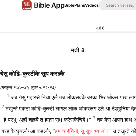
Bible
Plans
Videos
मती 8
मती 8
येसु कोढि-कुस्‍टीके सुध करल्‍कै
मरकुस १:४०-४५
लुका ५:१२-१६
(
,
)
1
जब येसु पहारसे निचा एलै तब लोकसबके बरका भिर ओकर पछा लाग्
2
तखुन्‍ते एकटा कोढि-कुस्‍टी लागल लोक ओकरलग एलै आ ठेङहुनिया दैत
3
“हे परभु, अहाँ चाहबै त हमरा सुध करेसकैचियै।”
तब येसु आपन हाथ 
बरहाके छुबल्‍कै आ कहल्‍कै,
“हम चाहैचियौ, तु सुध भ्‍याजो।”
उ तखुन्‍ते क