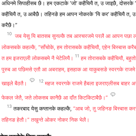
अधिनमे सिपाहीसब छै। हम एकटाके ‘जो’ कहैचियै त, उ जाइछै, दोसरके ‘
कहैचियै त, उ आबैछै। तहिनङे हम आपन नोकरके ‘यि कर’ कहैचियै त, 
करैछै।”
10
जब येसु यि बातसब सुनल्‍कै तब आस्‍चरजमे परलै आ आपन पछा ल
लोकसबके कहल्‍कै, “साँचोके, हम तोरासबके कहैचियौ, एहेन बिस्‍बास कर
11
त हम इजराएली लोकसबमे नै भेटेलियै।
हम तोरासबके कहैचियौ, बहु
पुरुब आ पछिमसे एतौ आ अबराहम, इसहाक आ याकुबसङे स्‍वरगके राजम
12
खाइले बैठतै।
महज स्‍वरगके राजमे हैबला इजराएलीसब बाहर अन्‍
फेकल जेतै, जते लोकसब कानैछै आ दाँत किटकिटाबैछै।”
13
तकरबाद येसु कप्‍तानके कहल्‍कै,
“आब जो, तु जहिनङ बिस्‍बास करन
तहिनङ हेतौ।” तखुन्‍ते ओकर नोकर निक भेलै।