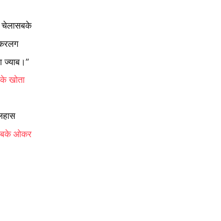
 चेलासबके
 ओकरलग
ा ज्‍याब।”
बके खोता
 लहास
ासबके ओकर