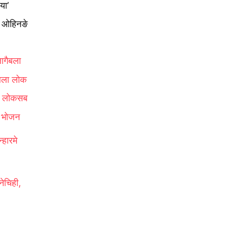
या’
उ ओहिनङे
ागैबला
ैबला लोक
तो लोकसब
े भोजन
हारमे
ेचिही,