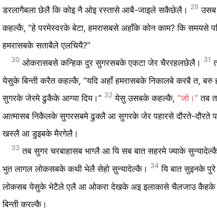
29
डरलागैबला छेलै कि कोइ नै ओइ रस्‍तासे आबै-जाइले सकैछेलै।
उसब च
कहल्‍कै, “हे परमेस्‍वरके बेटा, हमरासबसे अहाँके कोन काम? कि समयसे पह
हमरासबके सताबैले एलचियै?”
30
31
ओकरासबसे कन्‍हिक दुर सुगरसबके एकटा जेर चैररहलछेलै।
येसुके बिन्‍ती करैत कहल्‍कै, “यदि अहाँ हमरासबके निकालबे करबै त, बर
32
सुगरके जेरमे ढुकैके आग्‍या दिय।”
येसु उसबके कहल्‍कै,
“जो।”
तब तखु
आत्‍मासब निकैलके सुगरसबमे ढुक्‍लै आ सुगरके जेर पहारसे दौरते-दौरते प
खस्‍लै आ डुइबके मैरगेलै।
33
तब सुगर चरबाहासब भाग्‍लै आ यि सब बात सहरमे ज्‍याके सुन्‍यादेल्‍
34
भुत लागल लोकसबके कथी भेलै सेहो सुन्‍यादेल्‍कै।
यि बात सुइनके पुर
लोकसब येसुके भेटैले एलै आ ओकरा देखके अइ इलाकासे चैलजाउ कैहक
बिन्‍ती करल्‍कै।