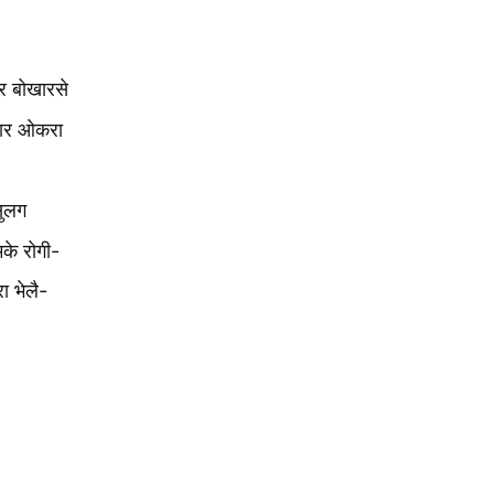
र बोखारसे
खार ओकरा
सुलग
के रोगी-
ा भेलै-