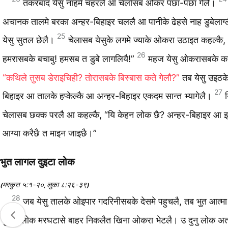
तकरबाद येसु नाहमे चहरलै आ चेलोसब ओकर पछा-पछा गेलै।
अचानक तालमे बरका अन्‍हर-बिहाइर चललै आ पानीके ढेहसे नाह डुबेलाग्
25
येसु सुतल छेलै।
चेलासब येसुके लगमे ज्‍याके ओकरा उठाइत कहल्‍कै, 
26
हमरासबके बचाबु! हमसब त डुबे लागलियै!”
महज येसु ओकरासबके कहल
“कथिले तुसब डेराइचिही? तोरासबके बिस्‍बास कते गेलौ?”
तब येसु उइठके
27
बिहाइर आ तालके हप्‍केल्‍कै आ अन्‍हर-बिहाइर एकदम सान्‍त भ्‍यागेलै।
चेलासब छक्‍क परलै आ कहल्‍कै, “यि केहन लोक छै? अन्‍हर-बिहाइर आ 
आग्‍या करैछै त माइन जाइछै।”
भुत लागल दुइटा लोक
मरकुस ५:१-२०
लुका ८:२६-३९
(
,
)
28
जब येसु तालके ओइपार गदरिनीसबके देसमे पहुचलै, तब भुत आत्‍म
दुइटा लोक मरघटासे बाहर निकलैत खिना ओकरा भेटलै। उ दुनु लोक अ