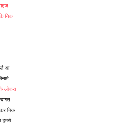
! महज
बके निक
एलै आ
ौनामे
के ओकरा
्‍वागत
नोकर निक
ा हमरो