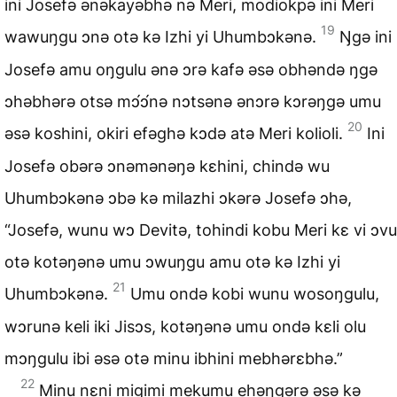
ini Josefə ənəkayəbhə nə Meri, modiokpə ini Meri
19
wawuŋgu ɔnə otə kə Izhi yi Uhumbɔkənə.
Ŋgə ini
Josefə amu oŋgulu ənə ɔrə kafə əsə obhəndə ŋgə
ɔhəbhərə otsə mɔ́ɔ́nə nɔtsənə ənɔrə kɔrəŋgə umu
20
əsə koshini, okiri efəghə kɔdə atə Meri kolioli.
Ini
Josefə obərə ɔnəmənəŋə kɛhini, chində wu
Uhumbɔkənə ɔbə kə milazhi ɔkərə Josefə ɔhə,
“Josefə, wunu wɔ Devitə, tohindi kobu Meri kɛ vi ɔvu
otə kotəŋənə umu ɔwuŋgu amu otə kə Izhi yi
21
Uhumbɔkənə.
Umu ondə kobi wunu wosoŋgulu,
wɔrunə keli iki Jisɔs, kotəŋənə umu ondə kɛli olu
mɔŋgulu ibi əsə otə minu ibhini mebhərɛbhə.”
22
Minu nɛni migimi mekumu ehəŋgərə əsə kə