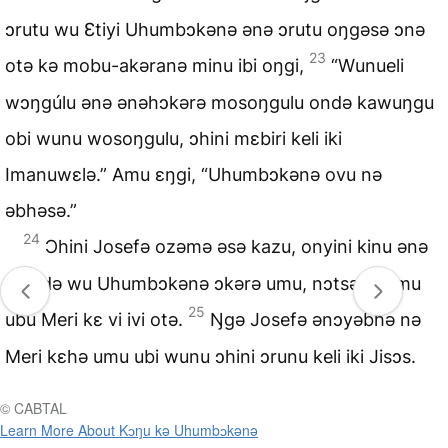
ɔrutu wu Ɛtiyi Uhumbɔkənə ənə ɔrutu oŋgəsə ɔnə
23
otə kə mobu-akəranə minu ibi oŋgi,
“Wunueli
wɔŋgúlu ənə ənəhɔkərə mosoŋgulu ondə kawuŋgu
obi wunu wosoŋgulu, ɔhini mɛbiri keli iki
Imanuwɛlə.” Amu ɛŋgi, “Uhumbɔkənə ovu nə
əbhəsə.”
24
Ɔhini Josefə ozəmə əsə kazu, onyini kinu ənə
chində wu Uhumbɔkənə ɔkərə umu, nɔtsənə umu
25
ubu Meri kɛ vi ivi otə.
Ŋgə Josefə ənɔyəbhə nə
Meri kɛhə umu ubi wunu ɔhini ɔrunu keli iki Jisɔs.
© CABTAL
Learn More About Kɔŋu kə Uhumbɔkənə