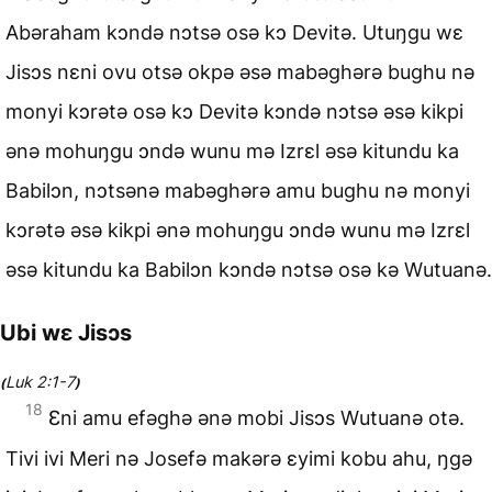
Abəraham kɔndə nɔtsə osə kɔ Devitə. Utuŋgu wɛ
Jisɔs nɛni ovu otsə okpə əsə mabəghərə bughu nə
monyi kɔrətə osə kɔ Devitə kɔndə nɔtsə əsə kikpi
ənə mohuŋgu ɔndə wunu mə Izrɛl əsə kitundu ka
Babilɔn, nɔtsənə mabəghərə amu bughu nə monyi
kɔrətə əsə kikpi ənə mohuŋgu ɔndə wunu mə Izrɛl
əsə kitundu ka Babilɔn kɔndə nɔtsə osə kə Wutuanə.
Ubi wɛ Jisɔs
Luk 2:1-7
(
)
18
Ɛni amu efəghə ənə mobi Jisɔs Wutuanə otə.
Tivi ivi Meri nə Josefə makərə ɛyimi kobu ahu, ŋgə