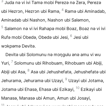
3
Juda nə vi ivi Tamə mobi Perezə nə Zera, Perezə
4
ubi Hezrɔn, Hezrɔn ubi Ramə,
Ramə ubi Aminadab,
Aminadab ubi Nashon, Nashon ubi Saləmon,
5
Saləmon nə vi ivi Rahapə mobi Boaz, Boaz nə vi ivi
6
Rufə mobi Obedə, Obedə ubi Jesi,
Jesi ubi
wɔkpəmə Devitə.
Devitə ubi Solomunu nə mɔŋgulu ənə amu vi wu
7
Yuri,
Solomunu ubi Rihobuam, Rihobuam ubi Abiji,
8
Abiji ubi Asə,
Asə ubi Jehushefatə, Jehushefatə ubi
9
Jehuramə, Jehuramə ubi Uzayi,
Uzayi ubi Jotamə,
10
Jotamə ubi Ehasə, Ehasə ubi Ezikayi,
Ezikayi ubi
Manasə, Manasə ubi Amun, Amun ubi Josayi,
11