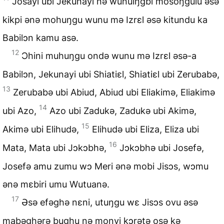
Josayi ubi Jekunayi nə wunuiŋgbi mosoŋgulu əsə
kikpi ənə mohuŋgu wunu mə Izrɛl əsə kitundu ka
Babilɔn kamu asə.
12
Ɔhini muhuŋgu ondə wunu mə Izrɛl əsə-a
Babilɔn, Jekunayi ubi Shiatiɛl, Shiatiɛl ubi Zerubabə,
13
Zerubabə ubi Abiud, Abiud ubi Eliakimə, Eliakimə
14
ubi Azo,
Azo ubi Zadukə, Zadukə ubi Akimə,
15
Akimə ubi Elihudə,
Elihudə ubi Eliza, Eliza ubi
16
Mata, Mata ubi Jɔkɔbhə,
Jɔkɔbhə ubi Josefə,
Josefə amu zumu wɔ Meri ənə mobi Jisɔs, wɔmu
ənə mɛbiri umu Wutuanə.
17
Əsə efəghə nɛni, utuŋgu wɛ Jisɔs ovu əsə
mabəghərə bughu nə monyi kɔrətə osə kə