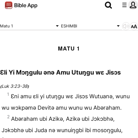
Matu 1
ESHIMBI
MATU 1
Ɛli Yi Mɔŋgulu ənə Amu Utuŋgu wɛ Jisɔs
Luk 3:23-38
(
)
1
Ɛni amu ɛli yi utuŋgu wɛ Jisɔs Wutuanə, wunu
wu wɔkpəmə Devitə amu wunu wu Abəraham.
2
Abəraham ubi Azikə, Azikə ubi Jɔkɔbhə,
Jɔkɔbhə ubi Juda nə wunuiŋgbi ibi mosoŋgulu,