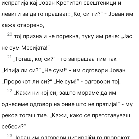
испратија кај Јован Крстител свештеници и
левити за да го прашаат: „Кој си ти?“ - Јован им
кажа отворено,
20
тој призна и не порекна, туку им рече: „Јас
не сум Месијата!“
21
„Тогаш, кој си?“ - го запрашаа тие пак -
„Илија ли си?“ „Не сум!“ - им одговори Јован.
„Пророкот ли си?“ „Не сум!“ - одговори тој.
22
„Кажи ни кој си, зашто мораме да им
однесеме одговор на оние што не пратија!“ - му
рекоа тогаш тие. „Кажи, како се претставуваш
себеси?“
23
Јован им одговори цитирајќи го пророкот