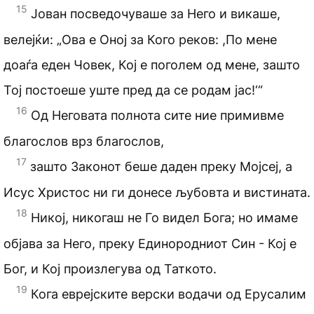
15
Јован посведочуваше за Него и викаше,
велејќи: „Ова е Оној за Кого реков: ,По мене
доаѓа еден Човек, Кој е поголем од мене, зашто
Тој постоеше уште пред да се родам јас!‘“
16
Од Неговата полнота сите ние примивме
благослов врз благослов,
17
зашто Законот беше даден преку Мојсеј, а
Исус Христос ни ги донесе љубовта и вистината.
18
Никој, никогаш не Го видел Бога; но имаме
објава за Него, преку Единородниот Син - Кој е
Бог, и Кој произлегува од Таткото.
19
Кога еврејските верски водачи од Ерусалим