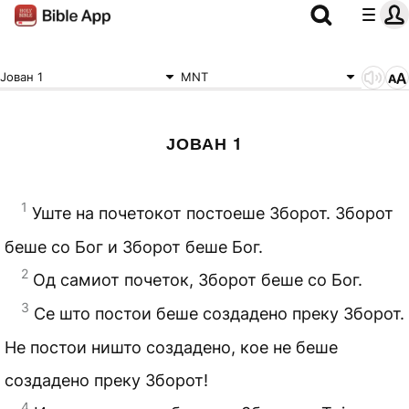
Јован 1
MNT
ЈОВАН 1
1
Уште на почетокот постоеше Зборот. Зборот
беше со Бог и Зборот беше Бог.
2
Од самиот почеток, Зборот беше со Бог.
3
Се што постои беше создадено преку Зборот.
Не постои ништо создадено, кое не беше
создадено преку Зборот!
4