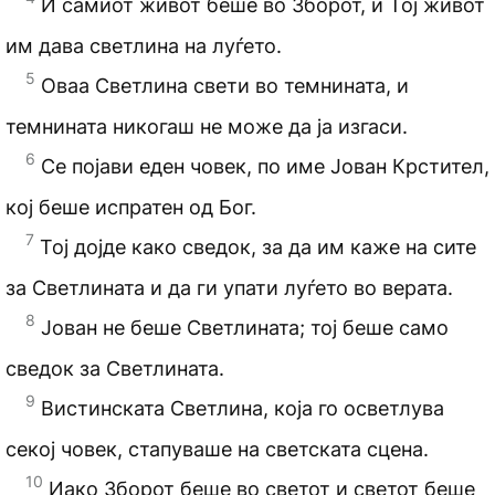
И самиот живот беше во Зборот, и Тој живот
им дава светлина на луѓето.
5
Оваа Светлина свети во темнината, и
темнината никогаш не може да ја изгаси.
6
Се појави еден човек, по име Јован Крстител,
кој беше испратен од Бог.
7
Тој дојде како сведок, за да им каже на сите
за Светлината и да ги упати луѓето во верата.
8
Јован не беше Светлината; тој беше само
сведок за Светлината.
9
Вистинската Светлина, која го осветлува
секој човек, стапуваше на светската сцена.
10
Иако Зборот беше во светот и светот беше