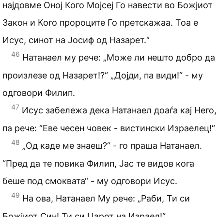
најдовме Оној Кого Мојсеј Го навести во Божјиот
Закон и Кого пророците Го претскажаа. Тоа е
Исус, синот на Јосиф од Назарет.“
46
Натанаел му рече: „Може ли нешто добро да
произлезе од Назарет!?“ „Дојди, па види!“ - му
одговори Филип.
47
Исус забележа дека Натанаел доаѓа кај Него,
па рече: “Еве чесен човек - вистински Израелец!“
48
„Од каде ме знаеш?“ - го праша Натанаел.
“Пред да те повика Филип, Јас те видов кога
беше под смоквата“ - му одговори Исус.
49
На ова, Натанаел Му рече: „Раби, Ти си
Божјиот Син! Ти си Царот на Израел!“