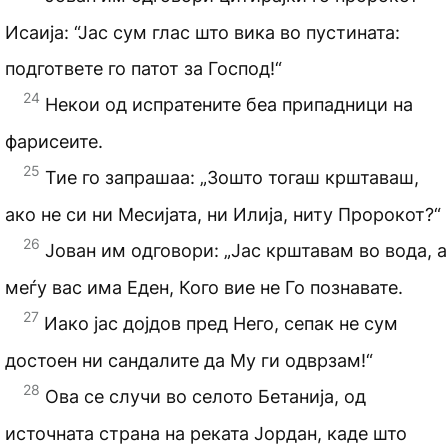
Исаија: “Јас сум глас што вика во пустината:
подгответе го патот за Господ!“
24
Некои од испратените беа припадници на
фарисеите.
25
Тие го запрашаа: „Зошто тогаш крштаваш,
ако не си ни Месијата, ни Илија, ниту Пророкот?“
26
Јован им одговори: „Јас крштавам во вода, а
меѓу вас има Еден, Кого вие не Го познавате.
27
Иако јас дојдов пред Него, сепак не сум
достоен ни сандалите да Му ги одврзам!“
28
Ова се случи во селото Бетанија, од
источната страна на реката Јордан, каде што