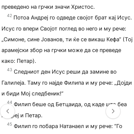
преведено на грчки значи Христос.
42
Потоа Андреј го одведе својот брат кај Исус.
Исус го впери Својот поглед во него и му рече:
„Симоне, сине Јованов, ти ќе се викаш Кефа“ (Тој
арамејски збор на грчки може да се преведе
како: Петар).
43
Следниот ден Исус реши да замине во
Галилеја. Таму го најде Филипа и му рече: „Дојди
и биди Мој следбеник!“
44
Филип беше од Бетцаида, од каде што беа
Андреј и Петар.
45
Филип го побара Натанаел и му рече: “Го