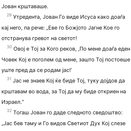
Јован крштаваше.
29
Утредента, Јован Го виде Исуса како доаѓа
кај него, па рече: „Еве го Божјото Јагне Кое го
отстранува гревот на светот!
30
Овој е Тој за Кого реков, ,По мене доаѓа еден
Човек Кој е поголем од мене, зашто Тој постоеше
уште пред да се родам јас!‘
31
Јас не знаев Кој ќе биде Тој, туку дојдов да
крштавам во вода, за Тој да му биде откриен на
Израел.“
32
Тогаш Јован го даде следното сведоштво:
„Јас бев таму и Го видов Светиот Дух Кој слезе