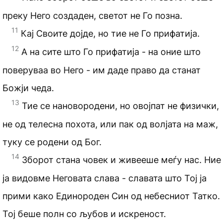
преку Него создаден, светот не Го позна.
11
Кај Своите дојде, но тие не Го прифатија.
12
А на сите што Го прифатија - на оние што
поверуваа во Него - им даде право да станат
Божји чеда.
13
Тие се нановородени, но овојпат не физички,
не од телесна похота, или пак од волјата на маж,
туку се родени од Бог.
14
Зборот стана човек и живееше меѓу нас. Ние
ја видовме Неговата слава - славата што Тој ја
прими како Единороден Син од небесниот Татко.
Тој беше полн со љубов и искреност.