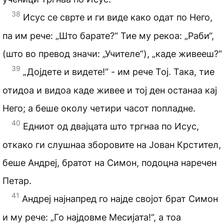
38
Исус се сврте и ги виде како одат по Него,
па им рече: „Што барате?“ Тие му рекоа: „Раби“,
(што во превод значи: „Учителе“), „каде живееш?“
39
„Дојдете и видете!“ - им рече Тој. Така, тие
отидоа и видоа каде живее и тој ден останаа кај
Него; а беше околу четири часот попладне.
40
Едниот од двајцата што тргнаа по Исус,
откако ги слушнаа зборовите на Јован Крстител,
беше Андреј, братот на Симон, подоцна наречен
Петар.
41
Андреј најнапред го најде својот брат Симон
и му рече: „Го најдовме Месијата!“, а тоа