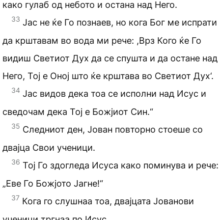
како гулаб од небото и остана над Него.
33
Јас не ќе Го познаев, но кога Бог ме испрати
да крштавам во вода ми рече: ,Врз Кого ќе Го
видиш Светиот Дух да се спушта и да остане над
Него, Тој е Оној што ќе крштава во Светиот Дух‘.
34
Јас видов дека тоа се исполни над Исус и
сведочам дека Тој е Божјиот Син.“
35
Следниот ден, Јован повторно стоеше со
двајца Свои ученици.
36
Тој Го здогледа Исуса како поминува и рече:
„Еве Го Божјото Јагне!“
37
Кога го слушнаа тоа, двајцата Јованови
ученици тргнаа по Исус.