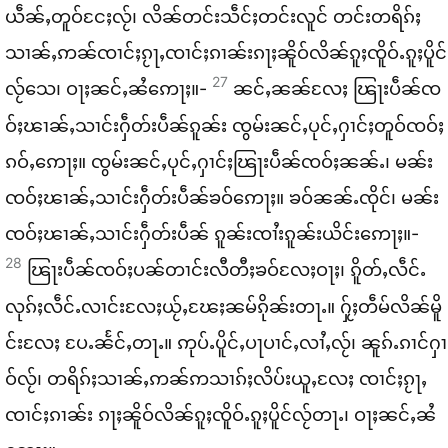
ယဵၼ်ႇ​တူဝ်​ငႄႈ​လႂ်၊ လိၼ်​တင်း​သဵင်ႈ​တင်း​လူင် တင်း​တရိၵ်ႈ
သၢၼ်ႇ​ဢၼ်​ၸၢင်ႈ​ၵႂႃႇ​ၸၢင်ႈ​ၵၢၼ်း​ၵႃႈ​ၼိူဝ်​လိၼ်​ၵူႈ​ၸိူဝ်ႉ​ၵူႈ​ပိူင်​
27
လႂ်​သေ၊ ဝႃႈ​ၼင်ႇ​ၼႆ​ဢေႃႈ။-
ၼင်ႇ​ၼၼ်​လႄႈ ၽြႃး​ပဵၼ်​ၸ
ဝ်ႈ​ၽၢၼ်ႇ​သၢင်း​ႁဵတ်း​ပဵၼ်​ၵူၼ်း ၸွမ်း​ၼင်ႇ​ပုင်ႇ​ႁၢင်ႈ​တူဝ်​ၸဝ်ႈ​
ၵဝ်ႇ​ဢေႃႈ။ ၸွမ်း​ၼင်ႇ​ပုင်ႇ​ႁၢင်ႈ​ၽြႃး​ပဵၼ်​ၸဝ်ႈ​ၼၼ်ႉ၊ မၼ်း​
ၸဝ်ႈ​ၽၢၼ်ႇ​သၢင်း​ႁဵတ်း​ပဵၼ်​ၶဝ်​ဢေႃႈ။ ၶဝ်​ၼၼ်ႉ​ၸိုင်၊ မၼ်း​
ၸဝ်ႈ​ၽၢၼ်ႇ​သၢင်း​ႁဵတ်း​ပဵၼ် ၵူၼ်း​ၸၢႆး​ၵူၼ်း​ယိင်း​ဢေႃႈ။-
28
ၽြႃး​ပဵၼ်​ၸဝ်ႈ​ပၼ်​တၢင်း​လီ​တီႈ​ၶဝ်​လႄႈ​ဝႃႈ၊ ၵိူတ်ႇ​လဵင်ႉ​
လုၵ်ႈ​လဵင်ႉ​လၢင်း​လႄႈ​ယႂ်ႇ​ၽႄႈ​ၼမ်​ၵိုၼ်း​တႃႉ။ ႁႂ်ႈ​တဵမ်​လိၼ်​မိူ
င်း​လႄႈ ပႄႉ​ၼႅင်ႇ​တႃႉ။ ဢုပ်ႉ​ပိူင်ႇ​ပႃ​ပၢင်ႇ​လၢႆႇ​လႂ်၊ ၼူၵ်ႉ​ၵၢင်​ႁၢ
ဝ်​လႂ်၊ တရိၵ်ႈသၢၼ်ႇ​ဢၼ်​ဢသၢၵ်ႈ​လိပ်း​ယူႇ​လႄႈ ၸၢင်ႈ​ၵႂႃႇ​
ၸၢင်ႈ​ၵၢၼ်း ၵႃႈ​ၼိူဝ်​လိၼ်​ၵူႈ​ၸိူဝ်ႉ​ၵူႈ​ပိူင်​လႂ်​တႃႉ၊ ဝႃႈ​ၼင်ႇ​ၼႆ​