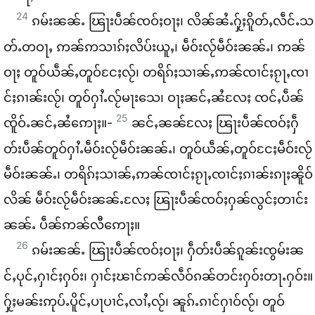
24
ၵမ်း​ၼၼ်ႉ ၽြႃး​ပဵၼ်​ၸဝ်ႈ​ဝႃႈ၊ လိၼ်​ၼႆႉ​ႁႂ်ႈ​ၵိူတ်ႇ​လဵင်ႉ​သ
တ်ႉတဝႃႇ ဢၼ်​ဢသၢၵ်ႈ​လိပ်း​ယူႇ၊ မဵဝ်း​လႂ်​မဵဝ်း​ၼၼ်ႉ၊ ဢၼ်​
ဝႃႈ တူဝ်​ယဵၼ်ႇ​တူဝ်​ငႄႈ​လႂ်၊ တရိၵ်ႈသၢၼ်ႇ​ဢၼ်​ၸၢင်ႈ​ၵႂႃႇ​ၸၢ
င်ႈ​ၵၢၼ်း​လႂ်၊ တူဝ်​ႁၢႆႉ​လႂ်​မႃး​သေ၊ ဝႃႈ​ၼင်ႇ​ၼႆ​လႄႈ ၸင်ႇ​ပဵၼ်​
25
ၸိူဝ်ႉ​ၼင်ႇ​ၼႆ​ဢေႃႈ။-
ၼင်ႇ​ၼၼ်​လႄႈ ၽြႃး​ပဵၼ်​ၸဝ်ႈ​ႁဵ
တ်း​ပဵၼ်​တူဝ်​ႁၢႆႉ​မဵဝ်း​လႂ်​မဵဝ်း​ၼၼ်ႉ၊ တူဝ်​ယဵၼ်ႇ​တူဝ်​ငႄႈ​မဵဝ်း​လႂ်​
မဵဝ်း​ၼၼ်ႉ၊ တရိၵ်ႈသၢၼ်ႇ​ဢၼ်​ၸၢင်ႈ​ၵႂႃႇ​ၸၢင်ႈ​ၵၢၼ်း​ၵႃႈ​ၼိူဝ်​
လိၼ် မဵဝ်း​လႂ်​မဵဝ်း​ၼၼ်ႉ​လႄႈ ၽြႃး​ပဵၼ်​ၸဝ်ႈ​ႁၼ်​လွင်ႈ​တၢင်း​
ၼၼ်ႉ ပဵၼ်​ဢၼ်​လီ​ဢေႃႈ။
26
ၵမ်း​ၼၼ်ႉ ၽြႃး​ပဵၼ်​ၸဝ်ႈ​ဝႃႈ၊ ႁဵတ်း​ပဵၼ်​ၵူၼ်း​ၸွမ်း​ၼ
င်ႇ​ပုင်ႇ​ႁၢင်ႈ​ႁဝ်း၊ ႁၢင်ႈ​ၽၢင်​ဢၼ်​လဵဝ်​ၵၼ်​တင်း​ႁဝ်း​တႃႉ​ႁဝ်း။
ႁႂ်ႈ​မၼ်း​ဢုပ်ႉ​ပိူင်ႇ​ပႃ​ပၢင်ႇ​လၢႆႇ​လႂ်၊ ၼူၵ်ႉ​ၵၢင်​ႁၢဝ်​လႂ်၊ တူဝ်​