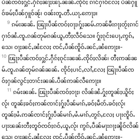
ပဵၼ်​ၸဝ်ႈ​ႁွင်ႉ​ႁဵၵ်ႈ​ၼႃႈ​ၽႃႉ​ၼၼ်ႉ​ၸိုဝ်ႈ ၵၢင်​ႁၢဝ်​လႄႈ ပဵၼ်​ႁူ
ဝ်​ၶမ်ႈ​ပဵၼ်​ႁူဝ်​ၼႂ်၊ ဝၼ်း​တူႉတီႉယႃႉ​ဢေႃႈ။
9
ၵမ်း​ၼၼ်ႉ ၽြႃး​ပဵၼ်​ၸဝ်ႈ​ဝႃႈ၊​ႁႂ်ႈ​ၼမ်ႉ​ဢၼ်​မီး​ၵႃႈ​တႂ်ႈ​ၵၢင်​
ႁၢဝ်​ၼႆႉ​ၸူႉ​ၵၼ်​တုမ်​ၵၼ်​ယူႇ​တီႈ​လဵဝ်​သေ။ ႁႂ်ႈ​ၵုင်း​ပေႃႇ​ဢွၵ်ႇ​
သေ၊ ဝႃႈ​ၼင်ႇ​ၼႆ​လႄႈ ၸင်ႇ​ပဵၼ်​ၸိူဝ်ႉ​ၼင်ႇ​ၼႆ​ဢေႃႈ။-
10
ၽြႃး​ပဵၼ်​ၸဝ်ႈ​ႁွင်ႉ​ႁဵၵ်ႈ​ၵုင်း​ၼၼ်ႉ​ၸိုဝ်ႈ​လိၼ်၊ တီႈ​ဢၼ်​ၼ
မ်ႉ​ၸူႉ​ၵၼ်​တုမ်​ၵၼ်​ၼၼ်ႉ ၸိုဝ်ႈ​ပၢင်ႇ​လၢႆႇ​လႄႈ ၽြႃး​ပဵၼ်​ၸ
ဝ်ႈ​ႁၼ်​လွင်ႈ​တၢင်း​ၼၼ်ႉ​ပဵၼ်​ဢၼ်​လီ​ဢေႃႈ။
11
ၵမ်း​ၼၼ်ႉ ၽြႃး​ပဵၼ်​ၸဝ်ႈ​ဝႃႈ၊ လိၼ်​ၼႆႉ​ႁႂ်ႈ​တူၼ်ႈ​ယိူဝ်ႈ​
လႂ်၊ တူၼ်ႈ​ၶဝ်ႈ​ဢၼ်​ၸၢင်ႈ​ႁႂ်ႈ​ပဵၼ်​မၢၵ်ႇ​ၶဝ်ႈ​မဵတ်ႉ​ၶဝ်ႈ​လႂ်၊
တူၼ်ႈ​မႆႉ​ဢၼ်​ၸၢင်ႈ​ႁႂ်ႈ​ပဵၼ်​မၢၵ်ႇ​မႆႉ​မၢၵ်ႇ​တွၵ်ႇ​လႄႈ ပႃး​ၸိူဝ်ႉ​
ပႃး​ၽၼ်း​တီႈ​တူဝ်​ၸဝ်ႈ​ၵဝ်ႇ​ယူႇ​လႂ်၊ ဢွၵ်ႇ​ပဵၼ်​မႃး​ၵႃႈ​ၼိူဝ်​လိၼ်​
သေ၊ ဝႃႈ​ၼင်ႇ​ၼႆ​လႄႈ ၸင်ႇ​ပဵၼ်​ၸိူဝ်ႉ​ၼင်ႇ​ၼႆ​ဢေႃႈ။-