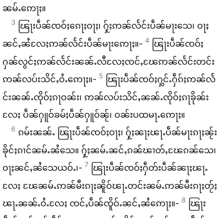
ၼမ်ႉ​ဢေႃႈ။
3
ၽြႃး​ပဵၼ်​ၸဝ်ႈ​ၵေႃႈ​ဝႃႈ၊ ႁႂ်ႈ​ဢၼ်​လႅင်း​ပဵၼ်​မႃး​သေ၊ ဝႃႈ​
4
ၼင်ႇ​ၼႆ​လႄႈ​ဢၼ်​လႅင်း​ပဵၼ်​မႃး​ဢေႃႈ။-
ၽြႃး​ပဵၼ်​ၸဝ်ႈ​
ႁၼ်​လွင်ႈ​ဢၼ်​လႅင်း​ၼၼ်ႉ​လီ​လႄႈ​ၸင်ႇ​ၽႄ​ဢၼ်​လႅင်း​တင်း​
5
ဢၼ်​လပ်း​သိင်ႇ​ဝႆႉ​ဢေႃႈ။-
ၽြႃး​ပဵၼ်​ၸဝ်ႈ​ႁွင်ႉ​ႁဵၵ်ႈ​ဢၼ်​လႅ
င်း​ၼၼ်ႉ​ၸိုဝ်ႈ​ၵႃ​ဝၼ်း၊ ဢၼ်​လပ်း​သိင်ႇ​ၼၼ်ႉ​ၸိုဝ်ႈ​ၵႃ​ၶိုၼ်း​
လႄႈ ပဵၼ်​ႁူဝ်​ၶမ်ႈ​ပဵၼ်​ႁူဝ်​ၼႂ်၊ ဝၼ်း​ပထမႃႉ​ဢေႃႈ။
6
ၵမ်း​ၼၼ်ႉ ၽြႃး​ပဵၼ်​ၸဝ်ႈ​ဝႃႈ၊ ႁႂ်ႈ​ၼႃႈ​ၽႃႉ​ပဵၼ်​မႃး​ၵႃႈ​ၼႂ်း​
ၶိုင်ႈ​ၵၢင်​ၼမ်ႉ​ၼႆ​သေ။ ႁႂ်ႈ​ၼမ်ႉ​ၼင်ႇ​ၵၼ်​ၽၢတ်ႇ​ၽႄ​ၵၼ်​သေ၊
7
ဝႃႈ​ၼင်ႇ​ၼႆ​သေ​ယဝ်ႉ၊-
ၽြႃး​ပဵၼ်​ၸဝ်ႈ​ႁဵတ်း​ပဵၼ်​ၼႃႈ​ၽႃႉ​
လႄႈ ၽႄ​ၼမ်ႉ​ဢၼ်​မီး​ၵႃႈ​ၼိူဝ်​ၽႃႉ​တင်း​ၼမ်ႉ​ဢၼ်​မီး​ၵႃႈ​တႂ်ႈ​
8
ၽႃႉ​ၼၼ်ႉ​ဝႆႉ​လႄႈ ၸင်ႇ​ပဵၼ်​ၸိူဝ်ႉ​ၼင်ႇ​ၼႆ​ဢေႃႈ။-
ၽြႃး​