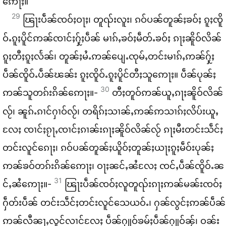
ဢေႃႈ။
29
ၽြႃး​ပဵၼ်​ၸဝ်ႈ​ဝႃႈ၊ တူၺ်း​လူး၊ ၵဝ်​ပၼ်​တူၼ်ႈ​ၶဝ်ႈ ၵူႈ​ၸိူ
ဝ်ႉ​ၵူႈ​ပိူင်​ဢၼ်​ၸၢင်ႈ​ႁႂ်ႈ​ပဵၼ် မၢၵ်ႇ​ၶဝ်ႈ​မဵတ်ႉ​ၶဝ်ႈ ၵႃႈ​ၼိူဝ်​လိၼ်​
ၵူႈ​တီႈ​ၵူႈ​လႅၼ်၊ တူၼ်ႈ​မႆႉ​ဢၼ်​ပျေႉ​ၸုမ်ႇ​တင်း​မၢၵ်ႇ​ဢၼ်​ႁႂ်ႈ​
ပဵၼ်​ၸိူဝ်ႉ​ပဵၼ်​ၽၼ်း ၵူႈ​ၸိူဝ်ႉ​ၵူႈ​ပိူင်​တီႈ​သူ​ဢေႃႈ။ ပဵၼ်​ပုၼ်ႈ​
30
ဢၼ်​သူ​တၵ်း​ၵိၼ်​ဢေႃႈ။-
တီႈ​တူဝ်​ဢၼ်​ယူႇ​ၵႃႈ​ၼိူဝ်​လိၼ်​
လႂ်၊ ၼူၵ်ႉ​ၵၢင်​ႁၢဝ်​လႂ်၊ တရိၵ်ႈသၢၼ်ႇ​ဢၼ်​ဢသၢၵ်ႈ​လိပ်း​ယူႇ​
လႄႈ ၸၢင်ႈ​ၵႂႃႇ​ၸၢင်ႈ​ၵၢၼ်း​ၵႃႈ​ၼိူဝ်​လိၼ်​လႂ် ၵႃႈ​မီး​တင်း​သဵင်ႈ​
တင်း​လူင်​ၵေႃႈ၊ ၵဝ်​ပၼ်​တူၼ်ႈ​ယိူဝ်ႈ​တူၼ်ႈ​ယႃႈ​ၵူႈ​မဵဝ်း​ပုၼ်ႈ​
ဢၼ်​ၶဝ်​တၵ်း​ၵိၼ်​ဢေႃႈ၊ ဝႃႈ​ၼင်ႇ​ၼႆ​လႄႈ ၸင်ႇ​ပဵၼ်​ၸိူဝ်ႉ​ၼ
31
င်ႇ​ၼႆ​ဢေႃႈ။-
ၽြႃး​ပဵၼ်​ၸဝ်ႈ​လူ​တူၺ်း​ၵႃႈ​ဢၼ်​မၼ်း​ၸဝ်ႈ​
ႁဵတ်း​ပဵၼ် တင်း​သဵင်ႈ​တင်း​လူင်​သေ​ယဝ်ႉ၊ ႁၼ်​လွင်ႈ​ဢၼ်​ပဵၼ်​
ဢၼ်​လီ​ၼႃႇ​လူင်​လၢင်​လႄႈ ပဵၼ်​ႁူဝ်​ၶမ်ႈ​ပဵၼ်​ႁူဝ်​ၼႂ်၊ ဝၼ်း​