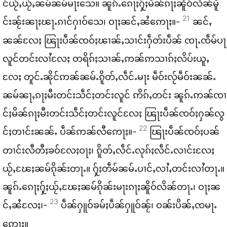
င်​ယႂ်ႇ​ယႂ်ႇ​ၼမ်​ၼမ်​မႃး​သေ။ ၼူၵ်ႉ​ၵေႃႈ​ႁႂ်ႈ​မိၼ်​ၵႃႈ​ၼိူဝ်​လိၼ်​မိူ
21
င်း​ၼႂ်း​ၼႃႈ​ၽႃႉ​ၵၢင်​ႁၢဝ်​သေ၊ ဝႃႈ​ၼင်ႇ​ၼႆ​ဢေႃႈ။-
ၼင်ႇ​
ၼၼ်​လႄႈ ၽြႃး​ပဵၼ်​ၸဝ်ႈ​ၽၢၼ်ႇ​သၢင်း​ႁဵတ်း​ပဵၼ် ၸႃႉ​ၸဵမ်​ပႃ​
လူင်​တင်း​လၢႆ​လႄႈ တရိၵ်ႈသၢၼ်ႇ​ဢၼ်​ဢသၢၵ်ႈ​လိပ်း​ယူႇ​
လႄႈ တူင်ႉ​ၼိုင်​ဢၼ်​ၼမ်ႉ​ၵိူတ်ႇ​လဵင်ႉ​မႃး မဵဝ်း​လႂ်​မဵဝ်း​ၼၼ်ႉ​
ၼမ်​ၼႃႇ​ၵႃႈ​မီး​တင်း​သဵင်ႈ​တင်း​လူင် ဢိၵ်ႇ​တင်း ၼူၵ်ႉ​ဢၼ်​ၸၢ
င်ႈ​မိၼ်​ၵႃႈ​မီး​တင်း​သဵင်ႈ​တင်း​လူင်​လႄႈ ၽြႃး​ပဵၼ်​ၸဝ်ႈ​ႁၼ်​လွ
22
င်ႈ​တၢင်း​ၼၼ်ႉ ပဵၼ်​ဢၼ်​လီ​ဢေႃႈ။-
ၽြႃး​ပဵၼ်​ၸဝ်ႈ​ပၼ်​
တၢင်း​လီ​တီႈ​ၶဝ်​လႄႈ​ဝႃႈ၊ ၵိူတ်ႇ​လဵင်ႉ​လုၵ်ႈ​လဵင်ႉ​လၢင်း​လႄႈ
ယႂ်ႇ​ၽႄႈ​ၼမ်​ၵိုၼ်း​တႃႉ။ ႁႂ်ႈ​တဵမ်​ၼမ်ႉ​ပၢင်ႇ​လၢႆႇ​တင်း​လၢႆ​တႃႉ။
ၼူၵ်ႉ​ၵေႃႈ​ႁႂ်ႈ​ယႂ်ႇ​ၽႄႈ​ၼမ်​ၵိုၼ်း​မႃး​ၵႃႈ​ၼိူဝ်​လိၼ်​တႃႉ၊ ဝႃႈ​ၼ
23
င်ႇ​ၼႆ​လႄႈ၊-
ပဵၼ်​ႁူဝ်​ၶမ်ႈ​ပဵၼ်​ႁူဝ်​ၼႂ်၊ ဝၼ်း​ပိၼ်ႇၸမႃႉ​
ဢေႃႈ။