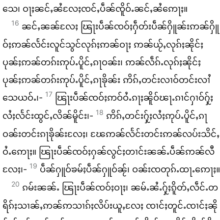
သေ၊ ဝႃႈ​ၼင်ႇ​ၼႆ​လႄႈ​ၸင်ႇ​ပဵၼ်​ၸိူဝ်ႉ​ၼင်ႇ​ၼႆ​ဢေႃႈ။
16
ၼင်ႇ​ၼၼ်​လႄႈ ၽြႃး​ပဵၼ်​ၸဝ်ႈ​ႁဵတ်း​ပဵၼ်​ႁိူၼ်း​ဢၼ်​ႁိူ
ဝ်ႈ​ဢၼ်​လႅင်း​လူင်​သွင်​လုၵ်ႈ​ဢၼ်​ဝႃႈ ဢၼ်​ယႂ်ႇ​လုၵ်ႈ​ၼိုင်ႈ
ပုၼ်ႈ​ဢၼ်​တၵ်း​ဢုပ်ႉ​ပိူင်ႇ​ၵႃ​ဝၼ်း၊ ဢၼ်​လဵၵ်ႉ​လုၵ်ႈ​ၼိုင်ႈ
ပုၼ်ႈ​ဢၼ်​တၵ်း​ဢုပ်ႉ​ပိူင်ႇ​ၵႃ​ၶိုၼ်း ဢိၵ်ႇ​တင်း​လၢဝ်​တင်း​လၢႆ​
17
သေ​ယဝ်ႉ၊-
ၽြႃး​ပဵၼ်​ၸဝ်ႈ​ဢဝ်​ဝႆႉ​ၵႃႈ​ၼိူဝ်​ၽႃႉ​ၵၢင်​ႁၢဝ်​ႁႂ်ႈ​
18
လႆႈ​လႅင်း​ထွင်ႇ​လိၼ်​မိူင်း၊-
ဢိၵ်ႇ​တင်း​ႁႂ်ႈ​လႆႈ​ဢုပ်ႉ​ပိူင်ႇ​ၵႃ​
ဝၼ်း​တင်း​ၵႃ​ၶိုၼ်း​လႄႈ၊ ၽႄ​ဢၼ်​လႅင်း​တင်း​ဢၼ်​လပ်း​သိင်ႇ​
ဝႆႉ​ဢေႃႈ။ ၽြႃး​ပဵၼ်​ၸဝ်ႈ​ႁၼ်​လွင်ႈ​တၢင်း​ၼၼ်ႉ​ပဵၼ်​ဢၼ်​လီ​
19
လႄႈ၊-
ပဵၼ်​ႁူဝ်​ၶမ်ႈ​ပဵၼ်​ႁူဝ်​ၼႂ်၊ ဝၼ်း​ၸတုၵ်ႉထႃႉ​ဢေႃႈ။
20
ၵမ်း​ၼၼ်ႉ ၽြႃး​ပဵၼ်​ၸဝ်ႈ​ဝႃႈ၊ ၼမ်ႉ​ၼႆႉ​ႁႂ်ႈ​ၵိူတ်ႇ​လဵင်ႉ​တ
ရိၵ်ႈသၢၼ်ႇ​ဢၼ်​ဢသၢၵ်ႈ​လိပ်း​ယူႇ​လႄႈ ၸၢင်ႈ​တူင်ႉ​ၸၢင်ႈ​ၼို