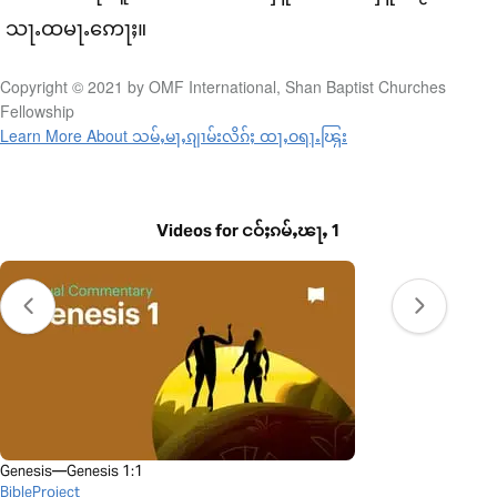
သႃႉထမႃႉ​ဢေႃႈ။
Copyright © 2021 by OMF International, Shan Baptist Churches
Fellowship
Learn More About သမ်ႇမႃႇၵျၢမ်းလိၵ်ႈ ထႃႇဝရႃႉၽြႂး
Videos for ငဝ်ႈၵမ်ႇၽႃႇ 1
Genesis—Genesis 1:1
BibleProject