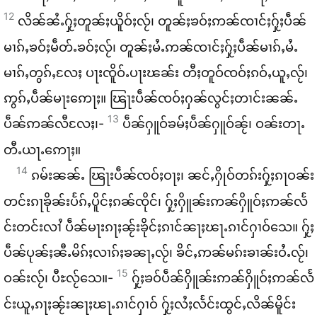
12
လိၼ်​ၼႆႉ​ႁႂ်ႈ​တူၼ်ႈ​ယိူဝ်ႈ​လႂ်၊ တူၼ်ႈ​ၶဝ်ႈ​ဢၼ်​ၸၢင်ႈ​ႁႂ်ႈ​ပဵၼ်​
မၢၵ်ႇ​ၶဝ်ႈ​မဵတ်ႉ​ၶဝ်ႈ​လႂ်၊ တူၼ်ႈ​မႆႉ​ဢၼ်​ၸၢင်ႈ​ႁႂ်ႈ​ပဵၼ်​မၢၵ်ႇ​မႆႉ​
မၢၵ်ႇ​တွၵ်ႇ​လႄႈ ပႃး​ၸိူဝ်ႉ​ပႃး​ၽၼ်း တီႈ​တူဝ်​ၸဝ်ႈ​ၵဝ်ႇ​ယူႇ​လႂ်၊
ဢွၵ်ႇ​ပဵၼ်​မႃး​ဢေႃႈ။ ၽြႃး​ပဵၼ်​ၸဝ်ႈ​ႁၼ်​လွင်ႈ​တၢင်း​ၼၼ်ႉ​
13
ပဵၼ်​ဢၼ်​လီ​လႄႈ၊-
ပဵၼ်​ႁူဝ်​ၶမ်ႈ​ပဵၼ်​ႁူဝ်​ၼႂ်၊ ဝၼ်း​တႃႉ
တီႉယႃႉ​ဢေႃႈ။
14
ၵမ်း​ၼၼ်ႉ ၽြႃး​ပဵၼ်​ၸဝ်ႈ​ဝႃႈ၊ ၼင်ႇ​ႁိုဝ်​တၵ်း​ႁႂ်ႈ​ၵႃ​ဝၼ်း​
တင်း​ၵႃ​ၶိုၼ်း​ပႅၵ်ႇ​ပိူင်ႈ​ၵၼ်​ၸိုင်၊ ႁႂ်ႈ​ႁိူၼ်း​ဢၼ်​ႁိူဝ်ႈ​ဢၼ်​လႅ
င်း​တင်း​လၢႆ ပဵၼ်​မႃး​ၵႃႈ​ၼႂ်း​ၶိုင်ႈ​ၵၢင်​ၼႃႈ​ၽႃႉ​ၵၢင်​ႁၢဝ်​သေ။ ႁႂ်ႈ​
ပဵၼ်​ပုၼ်ႈ​ၼီႉမိၵ်ႈ​လၢၵ်ႈၶၼႃႇ​လႂ်၊ ၶိင်ႇ​ဢၼ်​မၵ်း​ၶၢၼ်း​ဝႆႉ​လႂ်၊
15
ဝၼ်း​လႂ်၊ ပီႊ​လႂ်​သေ။-
ႁႂ်ႈ​ၶဝ်​ပဵၼ်​ႁိူၼ်း​ဢၼ်​ႁိူဝ်ႈ​ဢၼ်​လႅ
င်း​ယူႇ​ၵႃႈ​ၼႂ်း​ၼႃႈ​ၽႃႉ​ၵၢင်​ႁၢဝ် ႁႂ်ႈ​လႆႈ​လႅင်း​ထွင်ႇ​လိၼ်​မိူင်း​