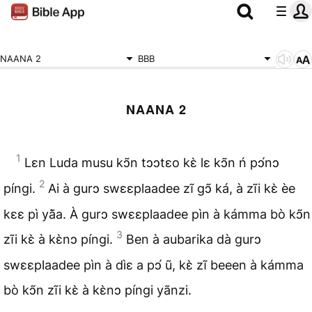
NAANA 2
BBB
NAANA 2
1
Lɛn Luda musu kↄ̃n tↄↄtɛo kɛ̀ lɛ kↄ̃n ń pↄ́nↄ
2
píngi.
Ai à gurↄ swɛɛplaadee zĩ gↄ̃ ká, à zĩi kɛ̀ èe
kɛɛ pì yã̀a. À gurↄ swɛɛplaadee pìn à kámma bò kↄ̃n
3
zĩi kɛ̀ à kɛ̀nↄ píngi.
Ben à aubarika dà gurↄ
swɛɛplaadee pìn à dìɛ a pↄ́ ũ, kɛ̀ zĩ beeen à kámma
bò kↄ̃n zĩi kɛ̀ à kɛ̀nↄ píngi yãnzi.