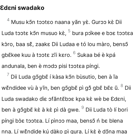
Ɛdɛni swadako
4
Musu kↄ̃n tↄↄtɛo naana yãn yɛ̀. Gurↄↄ kɛ̀ Dii
5
Luda tↄↄtɛ kↄ̃n musuo kɛ̀,
bura pↄ́kee e bↄɛ tↄↄtɛa
kↄ̀ro, baa sɛ̃̀, zaakɛ Dii Ludaa e tó lou màro, bensↄ̃
6
gbɛ̃kee kuu à tↄↄtɛ zĩi kɛro.
Sukaa bé è kpá
andunala, ben è mↄdↄ pisi tↄↄtɛa píngi.
7
Dii Luda gↄ̃gbɛ̃ í kàsa kↄ̃n bùsutio, ben à ĩa
8
wɛ̃̀ndidee vù à yĩn, ben gↄ̃gbɛ̃ pì gↄ̃̀ gbɛ̃ bɛ̃ɛ ũ.
Dii
Luda swadako dìɛ ↄfãntɛ̃bↄɛ kpa kɛ̀ wè be Ɛdɛni,
9
ben à gↄ̃gbɛ̃ kɛ̀ à kɛ̀ pì dà gwe.
Dii Luda tò lí bori
píngi bↄ̀ɛ tↄↄtɛa. Lí pìnↄↄ maa, bensↄ̃ ń bɛ blena
nna. Lí wɛ̃̀ndide kú dàko pì gura. Lí kɛ̀ è dↄ̃na maa