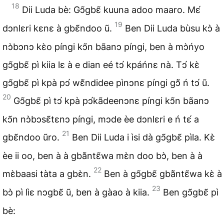
18
Dii Luda bè: Gↄ̃gbɛ̃ kuuna adoo maaro. Mɛ́
19
dↄnlɛri kɛnɛ à gbɛ̃ndoo ũ.
Ben Dii Luda bùsu kↄ̀ à
nↄ̀bↄnↄ kɛ̀o píngi kↄ̃n bãanↄ píngi, ben à mↄ̀ńyo
gↄ̃gbɛ̃ pì kiia lɛ à e dian eé tↄ́ kpáńnɛ nà. Tↄ́ kɛ̀
gↄ̃gbɛ̃ pì kpà pↄ́ wɛ̃̀ndidee pìnↄnɛ píngi gↄ̃̀ ń tↄ́ ũ.
20
Gↄ̃gbɛ̃ pì tↄ́ kpà pↄ́kãdeenↄnɛ píngi kↄ̃n bãanↄ
kↄ̃n nↄ̀bↄsɛ̃tɛnↄ píngi, mↄde èe dↄnlɛri e ń tɛ́ a
21
gbɛ̃ndoo ũro.
Ben Dii Luda i ìsi dà gↄ̃gbɛ̃ pìla. Kɛ̀
èe ii oo, ben à à gbã̀ntɛ̃wa mɛ̀n doo bↄ̀, ben à à
22
mɛ̀baasi tàta a gbɛ̀n.
Ben à gↄ̃gbɛ̃ gbã̀ntɛ̃wa kɛ̀ à
23
bↄ̀ pì lìɛ nↄgbɛ̃ ũ, ben à gàao à kiia.
Ben gↄ̃gbɛ̃ pì
bè: