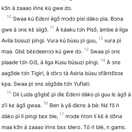
kↄ̃n à zaaao ińnɛ kú gwe dↄ.
10
Swaa kú Ɛdɛni ègↄ̃ mↄdↄ pisi dàko pìa. Bↄna
11
gwe à ↄnɛ kɛ̀ siigↄ̃.
À káaku tↄ́n Pisↄ̃, àmbe à liga
12
Avila bùsuzi píngi. Vura kú bùsu pì guu,
vura pì
13
maa. Gbɛ̀ bɛ̀ɛdeenↄↄ kú gwe dↄ.
Swaa pì ↄnɛ
14
plaade tↄ́n Giↄ̃, à liga Kusu bùsuzi píngi.
À ↄnɛ
aagↄ̃de tↄ́n Tigiri, à dↄ̀rↄ tà Asiria bùsu ↄfãntɛ̃bↄɛ
kpa. Swaa pì ↄnɛ siigↄ̃de tↄ́n Yuflati.
15
Dii Luda gↄ̃gbɛ̃ pì dìɛ Ɛdɛni dàko pì guu lɛ àgↄ̃ à
16
zĩi kɛ àgↄ̃ gwaa.
Ben à yã dìɛnɛ à bè: Nɛ́ fↄ̃ ǹ
17
dàko pì lí píngi bɛɛ ble,
mↄde ǹton lí kɛ̀ è dↄ̃na
maa kↄ̃n à zaaao ińnɛ bɛɛ blero. Tó ń blè, n gamɛ.