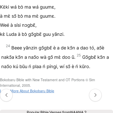
Kɛ̀ki wá bↄ̀ ma wá guumɛ,
à mɛ̀ sↄ̃ bↄ̀ ma mɛ̀ guumɛ.
Weé à sísi nↄgbɛ̃,
kɛ̀ Luda à bↄ̀ gↄ̃gbɛ̃ guu yãnzi.
24
Beee yãnzin gↄ̃gbɛ̃ è a de kↄ̃n a dao tó, aↄ̃è
25
nakↄ̃a kↄ̃n a naↄ̃o wà gↄ̃ mɛ̀ doo ũ.
Gↄ̃gbɛ̃ kↄ̃n a
naↄ̃o kú bũu ń plaa ń píngi, wí sↄ̃ è ń kũro.
Bokobaru Bible with New Testament and OT Portions © Sim
International, 2005.
Learn More About Bokobaru Bible
Popular Bible Verses from
NAANA 2