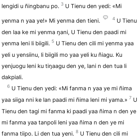
3
lengidi u ñingbanu po.
U Tienu den yedi: «Mi
4
yenma n yaa ye!» Mi yenma den tieni.
U Tienu
den laa ke mi yenma ŋani, U Tienu den paadi mi
5
yenma leni li biigili.
U Tienu den cili mi yenma yaa
yeli u yensiinu, li biigili mo yaa yeli ku ñiagu. Ku
yenjuogu leni ku tiŋaagu den ye, lani n den tua li
dakpiali.
6
U Tienu den yedi: «Mi fanma n yaa ye mi ñima
7
yaa siiga nni ke lan paadi mi ñima leni mi yama.»
U
Tienu den tagi mi fanma ki paadi yaa ñima n den ye
mi fanma yaa tanpoli leni yaa ñima n den ye mi
8
fanma tiipo. Li den tua yeni.
U Tienu den cili mi