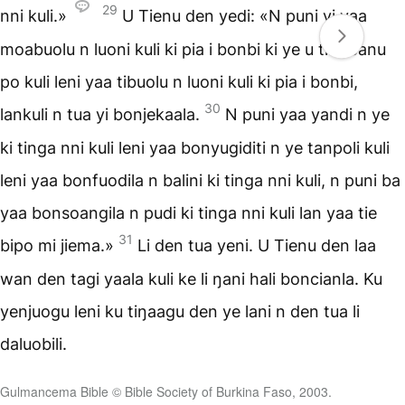
29
nni kuli.»
U Tienu den yedi: «N puni yi yaa
moabuolu n luoni kuli ki pia i bonbi ki ye u tingbanu
po kuli leni yaa tibuolu n luoni kuli ki pia i bonbi,
30
lankuli n tua yi bonjekaala.
N puni yaa yandi n ye
ki tinga nni kuli leni yaa bonyugiditi n ye tanpoli kuli
leni yaa bonfuodila n balini ki tinga nni kuli, n puni ba
yaa bonsoangila n pudi ki tinga nni kuli lan yaa tie
31
bipo mi jiema.»
Li den tua yeni. U Tienu den laa
wan den tagi yaala kuli ke li ŋani hali boncianla. Ku
yenjuogu leni ku tiŋaagu den ye lani n den tua li
daluobili.
Gulmancema Bible © Bible Society of Burkina Faso, 2003.