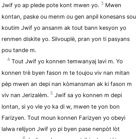
3
Jwif yo ap plede pote kont mwen yo.
Mwen
kontan, paske ou menm ou gen anpil konesans sou
koutim Jwif yo ansanm ak tout bann kesyon yo
renmen diskite yo. Silvouplè, pran yon ti pasyans
pou tande m.
4
Tout Jwif yo konnen temwanyaj lavi m. Yo
konnen trè byen fason m te toujou viv nan mitan
pèp mwen an depi nan kòmansman ak ki fason m
5
viv nan Jerizalèm.
Jwif sa yo konnen m depi
lontan, si yo vle yo ka di w, mwen te yon bon
Farizyen. Tout moun konnen Farizyen yo obeyi
lalwa relijyon Jwif yo pi byen pase nenpòt lòt
6