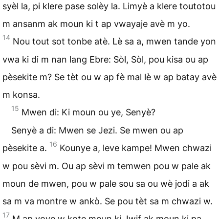
syèl la, pi klere pase solèy la. Limyè a klere toutotou
m ansanm ak moun ki t ap vwayaje avè m yo.
14
Nou tout sot tonbe atè. Lè sa a, mwen tande yon
vwa ki di m nan lang Ebre: Sòl, Sòl, pou kisa ou ap
pèsekite m? Se tèt ou w ap fè mal lè w ap batay avè
m konsa.
15
Mwen di: Ki moun ou ye, Senyè?
Senyè a di: Mwen se Jezi. Se mwen ou ap
16
pèsekite a.
Kounye a, leve kampe! Mwen chwazi
w pou sèvi m. Ou ap sèvi m temwen pou w pale ak
moun de mwen, pou w pale sou sa ou wè jodi a ak
sa m va montre w ankò. Se pou tèt sa m chwazi w.
17
M ap voye w kote moun ki Jwif ak moun ki pa