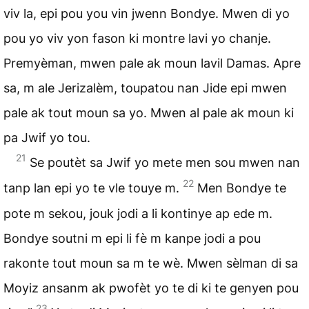
viv la, epi pou you vin jwenn Bondye. Mwen di yo
pou yo viv yon fason ki montre lavi yo chanje.
Premyèman, mwen pale ak moun lavil Damas. Apre
sa, m ale Jerizalèm, toupatou nan Jide epi mwen
pale ak tout moun sa yo. Mwen al pale ak moun ki
pa Jwif yo tou.
21
Se poutèt sa Jwif yo mete men sou mwen nan
22
tanp lan epi yo te vle touye m.
Men Bondye te
pote m sekou, jouk jodi a li kontinye ap ede m.
Bondye soutni m epi li fè m kanpe jodi a pou
rakonte tout moun sa m te wè. Mwen sèlman di sa
Moyiz ansanm ak pwofèt yo te di ki te genyen pou
23