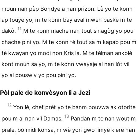
moun nan pèp Bondye a nan prizon. Lè yo te konn
ap touye yo, m te konn bay aval mwen paske m te
11
dakò.
M te konn mache nan tout sinagòg yo pou
chache pini yo. M te konn fè tout sa m kapab pou m
fè kwayan yo modi non Kris la. M te tèlman ankòlè
kont moun sa yo, m te konn vwayaje al nan lòt vil
yo al pouswiv yo pou pini yo.
Pòl pale de konvèsyon li a Jezi
12
Yon lè, chèf prèt yo te banm pouvwa ak otorite
13
pou m al nan vil Damas.
Pandan m te nan wout m
prale, bò midi konsa, m wè yon gwo limyè klere nan