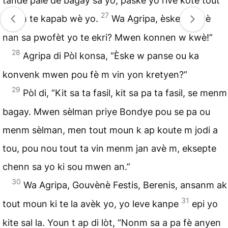
tande pale de bagay sa yo, paske yo rive kote tout
27
moun te kapab wè yo.
Wa Agripa, èske w kwè
nan sa pwofèt yo te ekri? Mwen konnen w kwè!”
28
Agripa di Pòl konsa, “Èske w panse ou ka
konvenk mwen pou fè m vin yon kretyen?”
29
Pòl di, “Kit sa ta fasil, kit sa pa ta fasil, se menm
bagay. Mwen sèlman priye Bondye pou se pa ou
menm sèlman, men tout moun k ap koute m jodi a
tou, pou nou tout ta vin menm jan avè m, eksepte
chenn sa yo ki sou mwen an.”
30
Wa Agripa, Gouvènè Festis, Berenis, ansanm ak
31
tout moun ki te la avèk yo, yo leve kanpe
epi yo
kite sal la. Youn t ap di lòt, “Nonm sa a pa fè anyen