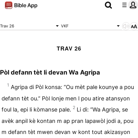
Trav 26
VKF
TRAV 26
Pòl defann tèt li devan Wa Agripa
1
Agripa di Pòl konsa: “Ou mèt pale kounye a pou
defann tèt ou.” Pòl lonje men l pou atire atansyon
2
foul la, epi li kòmanse pale.
Li di: “Wa Agripa, se
avèk anpil kè kontan m ap pran lapawòl jodi a, pou
m defann tèt mwen devan w kont tout akizasyon