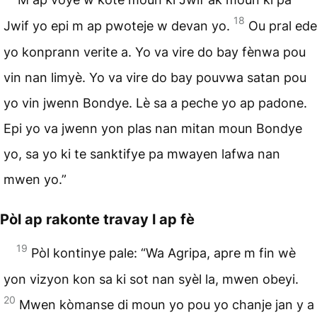
18
Jwif yo epi m ap pwoteje w devan yo.
Ou pral ede
yo konprann verite a. Yo va vire do bay fènwa pou
vin nan limyè. Yo va vire do bay pouvwa satan pou
yo vin jwenn Bondye. Lè sa a peche yo ap padone.
Epi yo va jwenn yon plas nan mitan moun Bondye
yo, sa yo ki te sanktifye pa mwayen lafwa nan
mwen yo.”
Pòl ap rakonte travay l ap fè
19
Pòl kontinye pale: “Wa Agripa, apre m fin wè
yon vizyon kon sa ki sot nan syèl la, mwen obeyi.
20
Mwen kòmanse di moun yo pou yo chanje jan y a