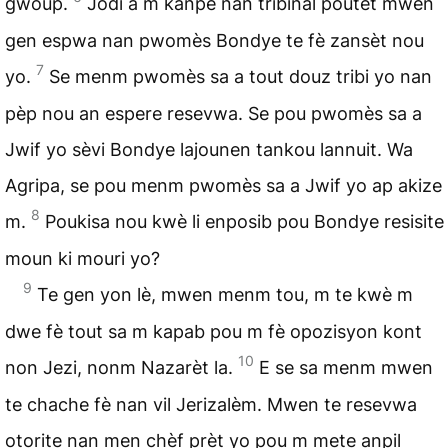
gwoup.
Jodi a m kanpe nan tribinal poutèt mwen
gen espwa nan pwomès Bondye te fè zansèt nou
7
yo.
Se menm pwomès sa a tout douz tribi yo nan
pèp nou an espere resevwa. Se pou pwomès sa a
Jwif yo sèvi Bondye lajounen tankou lannuit. Wa
Agripa, se pou menm pwomès sa a Jwif yo ap akize
8
m.
Poukisa nou kwè li enposib pou Bondye resisite
moun ki mouri yo?
9
Te gen yon lè, mwen menm tou, m te kwè m
dwe fè tout sa m kapab pou m fè opozisyon kont
10
non Jezi, nonm Nazarèt la.
E se sa menm mwen
te chache fè nan vil Jerizalèm. Mwen te resevwa
otorite nan men chèf prèt yo pou m mete anpil