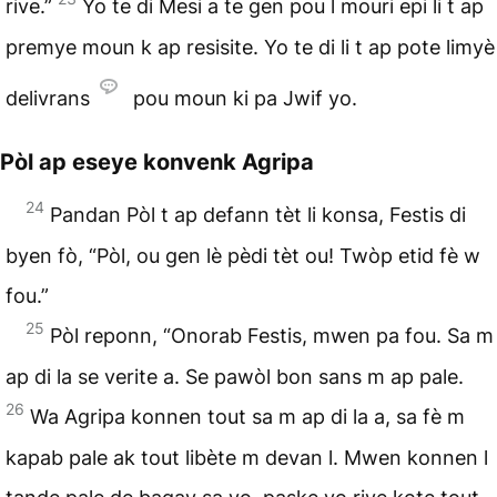
rive.”
Yo te di Mesi a te gen pou l mouri epi li t ap
premye moun k ap resisite. Yo te di li t ap pote limyè
delivrans
pou moun ki pa Jwif yo.
Pòl ap eseye konvenk Agripa
24
Pandan Pòl t ap defann tèt li konsa, Festis di
byen fò, “Pòl, ou gen lè pèdi tèt ou! Twòp etid fè w
fou.”
25
Pòl reponn, “Onorab Festis, mwen pa fou. Sa m
ap di la se verite a. Se pawòl bon sans m ap pale.
26
Wa Agripa konnen tout sa m ap di la a, sa fè m
kapab pale ak tout libète m devan l. Mwen konnen l