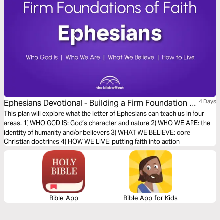
Ephesians Devotional - Building a Firm Foundation of
4 Days
Faith (The Bible Effect)
This plan will explore what the letter of Ephesians can teach us in four
areas. 1) WHO GOD IS: God’s character and nature 2) WHO WE ARE: the
identity of humanity and/or believers 3) WHAT WE BELIEVE: core
Christian doctrines 4) HOW WE LIVE: putting faith into action
Bible App
Bible App for Kids