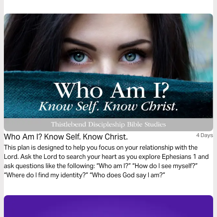
—one chapter at a time, leading you into deeper identity and truth.
Who Am I? Know Self. Know Christ.
4 Days
This plan is designed to help you focus on your relationship with the
Lord. Ask the Lord to search your heart as you explore Ephesians 1 and
ask questions like the following: “Who am I?” “How do I see myself?”
“Where do I find my identity?” “Who does God say I am?”