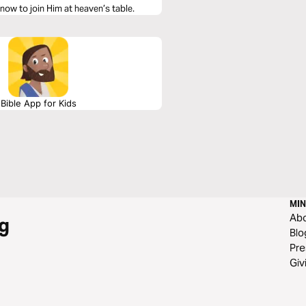
now to join Him at heaven’s table.
Bible App for Kids
MIN
Ab
g
Blo
Pre
Giv