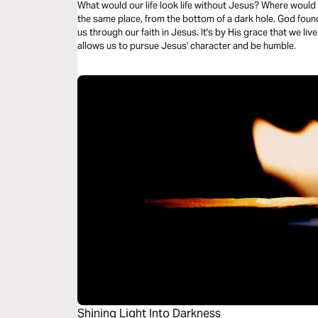
What would our life look life without Jesus? Where would 
the same place, from the bottom of a dark hole. God foun
us through our faith in Jesus. It's by His grace that we live
allows us to pursue Jesus' character and be humble.
Shining Light Into Darkness