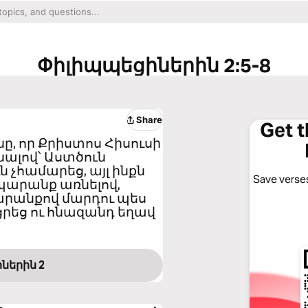
Փիլիպպեցիներին 2:5-8
Share
Get 
ւնը, որ Քրիստոս Հիսուսի
ենալով՝ Աստծուն
 չհամարեց, այլ ինքն
Save verses
րպարանք առնելով,
պարանքով մարդու պես
ցրեց ու հնազանդ եղավ
ներին 2