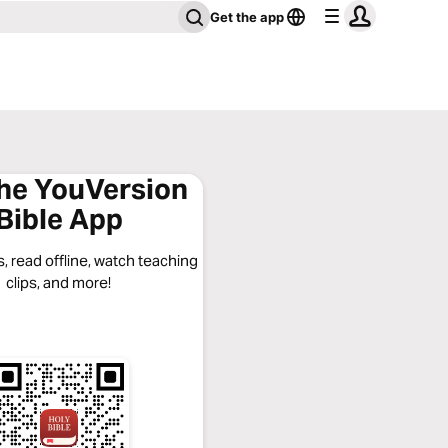
Get the app
the YouVersion
Bible App
, read offline, watch teaching
clips, and more!