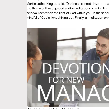
Martin Luther King Jr. said, “Darkness cannot drive out darknes
the theme of these guided audio meditations: shining light into darkness. Your
help you center on the light of God within you. In the second meditation, you will become more
mindful of God’s light shining out. Finally, a meditation on God choosing you to light the world
around you.