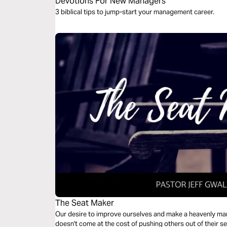
Devotions For New Managers
3 biblical tips to jump-start your management career.
The Seat Maker
Our desire to improve ourselves and make a heavenly mark in
doesn't come at the cost of pushing others out of their seat, in o