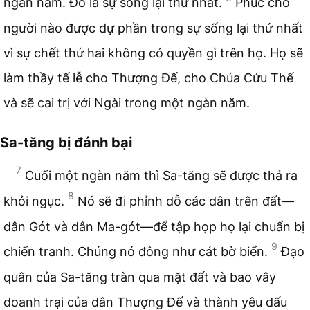
ngàn năm. Đó là sự sống lại thứ nhất.
Phúc cho
người nào được dự phần trong sự sống lại thứ nhất
vì sự chết thứ hai không có quyền gì trên họ. Họ sẽ
làm thầy tế lễ cho Thượng Đế, cho Chúa Cứu Thế
và sẽ cai trị với Ngài trong một ngàn năm.
Sa-tăng bị đánh bại
7
Cuối một ngàn năm thì Sa-tăng sẽ được thả ra
8
khỏi ngục.
Nó sẽ đi phỉnh dỗ các dân trên đất—
dân Gót và dân Ma-gót—để tập họp họ lại chuẩn bị
9
chiến tranh. Chúng nó đông như cát bờ biển.
Đạo
quân của Sa-tăng tràn qua mặt đất và bao vây
doanh trại của dân Thượng Đế và thành yêu dấu