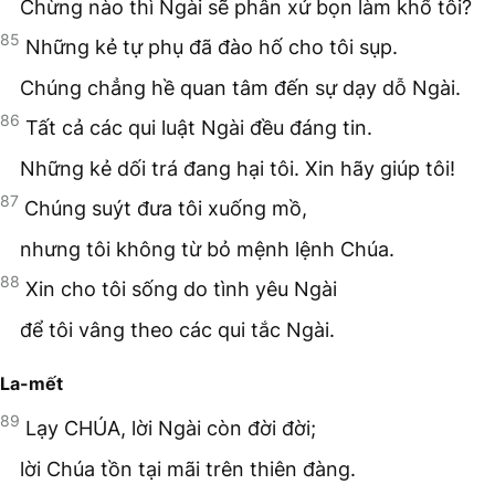
Chừng nào thì Ngài sẽ phân xử bọn làm khổ tôi?
85
Những kẻ tự phụ đã đào hố cho tôi sụp.
Chúng chẳng hề quan tâm đến sự dạy dỗ Ngài.
86
Tất cả các qui luật Ngài đều đáng tin.
Những kẻ dối trá đang hại tôi. Xin hãy giúp tôi!
87
Chúng suýt đưa tôi xuống mồ,
nhưng tôi không từ bỏ mệnh lệnh Chúa.
88
Xin cho tôi sống do tình yêu Ngài
để tôi vâng theo các qui tắc Ngài.
La-mết
89
Lạy CHÚA, lời Ngài còn đời đời;
lời Chúa tồn tại mãi trên thiên đàng.