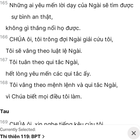
165
Những ai yêu mến lời dạy của Ngài sẽ tìm được
sự bình an thật,
không gì thắng nổi họ được.
166
CHÚA ôi, tôi trông đợi Ngài giải cứu tôi,
Tôi sẽ vâng theo luật lệ Ngài.
167
Tôi tuân theo qui tắc Ngài,
hết lòng yêu mến các qui tắc ấy.
168
Tôi vâng theo mệnh lệnh và qui tắc Ngài,
vì Chúa biết mọi điều tôi làm.
Tau
169
CHÚA ôi, xin nghe tiếng kêu cứu tôi.
Currently Selected:
Nguyện lời Ngài giúp cho tôi hiểu.
Thi thiên 119
:
BPT