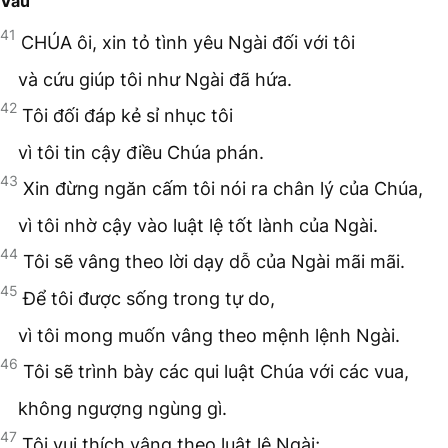
Vau
41
CHÚA ôi, xin tỏ tình yêu Ngài đối với tôi
và cứu giúp tôi như Ngài đã hứa.
42
Tôi đối đáp kẻ sỉ nhục tôi
vì tôi tin cậy điều Chúa phán.
43
Xin đừng ngăn cấm tôi nói ra chân lý của Chúa,
vì tôi nhờ cậy vào luật lệ tốt lành của Ngài.
44
Tôi sẽ vâng theo lời dạy dỗ của Ngài mãi mãi.
45
Để tôi được sống trong tự do,
vì tôi mong muốn vâng theo mệnh lệnh Ngài.
46
Tôi sẽ trình bày các qui luật Chúa với các vua,
không ngượng ngùng gì.
47
Tôi vui thích vâng theo luật lệ Ngài;