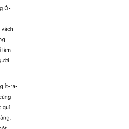
ng Ô-
c vách
ng
ể làm
gười
g Ít-ra-
 cùng
 quí
vàng,
một