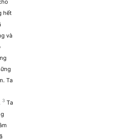
cho
g hết
ã
ng và
p
ững
hững
m. Ta
3
.
Ta
ng
tâm
ã