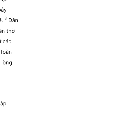
bảy
8
ế.
Dân
ền thờ
ữ các
 toàn
 lòng
tập