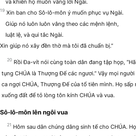
và khiến họ muốn vâng lời Ngài.
19
Xin ban cho Sô-lô-môn ý muốn phục vụ Ngài.
Giúp nó luôn luôn vâng theo các mệnh lệnh,
luật lệ, và qui tắc Ngài.
Xin giúp nó xây đền thờ mà tôi đã chuẩn bị.”
20
Rồi Đa-vít nói cùng toàn dân đang tập họp, “H
tụng CHÚA là Thượng Đế các ngươi.” Vậy mọi người
ca ngợi CHÚA, Thượng Đế của tổ tiên mình. Họ sấp
xuống đất để tỏ lòng tôn kính CHÚA và vua.
Sô-lô-môn lên ngôi vua
21
Hôm sau dân chúng dâng sinh tế cho CHÚA. H