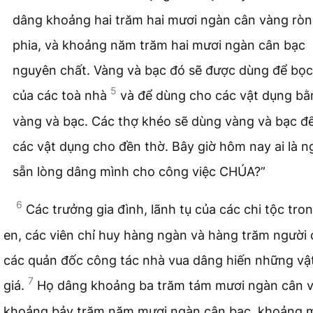
dâng khoảng hai trăm hai mươi ngàn cân vàng rò
phia, và khoảng năm trăm hai mươi ngàn cân bạc
nguyên chất. Vàng và bạc đó sẽ được dùng để bọ
5
của các toà nhà
và để dùng cho các vật dụng bằ
vàng và bạc. Các thợ khéo sẽ dùng vàng và bạc đ
các vật dụng cho đền thờ. Bây giờ hôm nay ai là n
sẵn lòng dâng mình cho công việc CHÚA?”
6
Các trưởng gia đình, lãnh tụ của các chi tộc tron
en, các viên chỉ huy hàng ngàn và hàng trăm người
các quản đốc công tác nhà vua dâng hiến những vật
7
giá.
Họ dâng khoảng ba trăm tám mươi ngàn cân 
khoảng bảy trăm năm mươi ngàn cân bạc, khoảng 