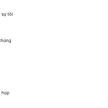
 sự tôi
chúng
ụ họp