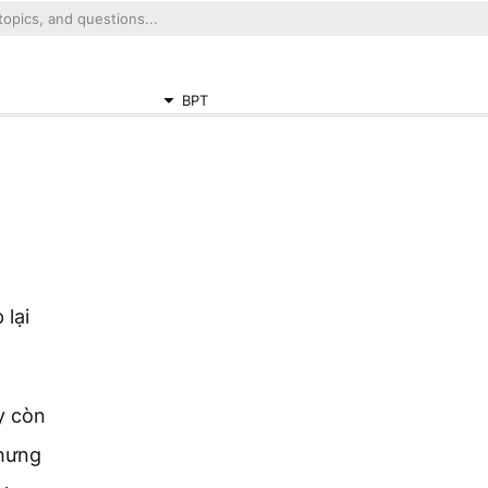
BPT
 lại
y còn
nhưng