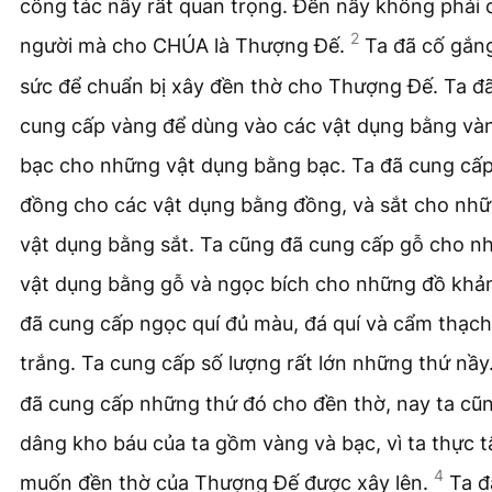
công tác nầy rất quan trọng. Đền nầy không phải 
2
người mà cho CHÚA là Thượng Đế.
Ta đã cố gắn
sức để chuẩn bị xây đền thờ cho Thượng Đế. Ta đ
cung cấp vàng để dùng vào các vật dụng bằng và
bạc cho những vật dụng bằng bạc. Ta đã cung cấ
đồng cho các vật dụng bằng đồng, và sắt cho nh
vật dụng bằng sắt. Ta cũng đã cung cấp gỗ cho n
vật dụng bằng gỗ và ngọc bích cho những đồ khả
đã cung cấp ngọc quí đủ màu, đá quí và cẩm thạch
trắng. Ta cung cấp số lượng rất lớn những thứ nầy
đã cung cấp những thứ đó cho đền thờ, nay ta cũ
dâng kho báu của ta gồm vàng và bạc, vì ta thực 
4
muốn đền thờ của Thượng Đế được xây lên.
Ta đ