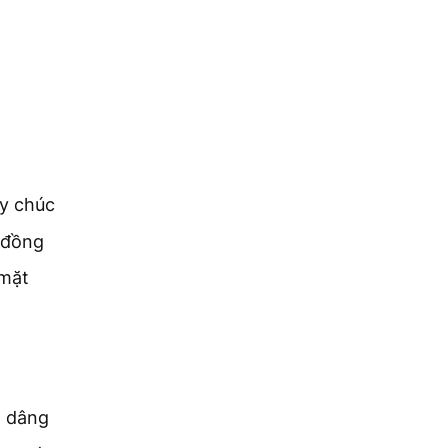
ãy chúc
 đồng
 mặt
ọ dâng