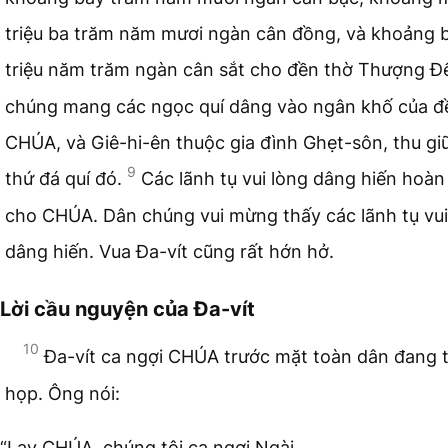
triệu ba trăm năm mươi ngàn cân đồng, và khoảng 
triệu năm trăm ngàn cân sắt cho đền thờ Thượng Đ
chúng mang các ngọc quí dâng vào ngân khố của đ
CHÚA, và Giê-hi-ên thuộc gia đình Ghẹt-sôn, thu gi
9
thứ đá quí đó.
Các lãnh tụ vui lòng dâng hiến hoàn
cho CHÚA. Dân chúng vui mừng thấy các lãnh tụ vui
dâng hiến. Vua Đa-vít cũng rất hớn hở.
Lời cầu nguyện của Đa-vít
10
Đa-vít ca ngợi CHÚA trước mặt toàn dân đang 
họp. Ông nói:
“Lạy CHÚA, chúng tôi ca ngợi Ngài,